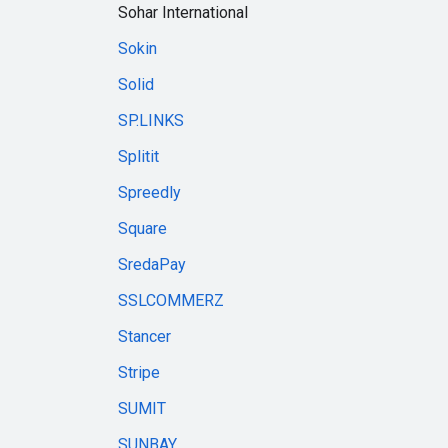
Sohar International
Sokin
Solid
SP.LINKS
Splitit
Spreedly
Square
SredaPay
SSLCOMMERZ
Stancer
Stripe
SUMIT
SUNBAY