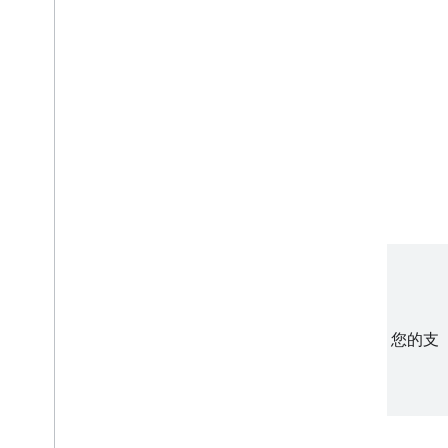
成付款。
开始使用 MCP
观看视频
或者，您也可以阅读开发者文档
Android
Web
无需额外的费用
Google 不会收取任何接受 Google Pay 的额外费用。您的支
付服务机构仍会收取标准处理费。