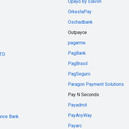
Opayo by Elavon
OrkestaPay
Oschadbank
Outpayce
pagarme
PagBank
LTD
PagBrasil
PagSeguro
Paragon Payment Solutions
Pay N Seconds
Payadmit
PayAnyWay
ance Bank
Payarc