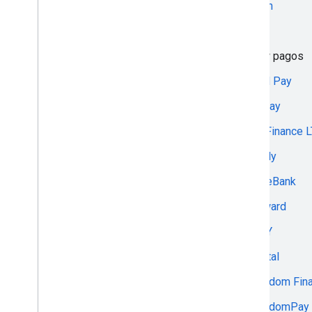
Flintn
Assist Belarus
Flitt
Assist Kazakhstan
Flow pagos
Aurus
Fluid Pay
Authorize.net
Flyway
Axerve
FM Finance 
AXS
Fondy
azericardgpay
ForteBank
B2B Soft Pay
Forward
Bancstac
FPAY
Bank 131
Fractal
Bank Muscat
Freedom Fin
BANK RBK
FreedomPay
Bank Saint Petersburg