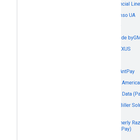
Financial Lin
Allinpay
Finanso UA
alticepay
finby
AMO FINTECH LLC
fincode byG
Amwal Pay
FINEXUS
Anedot
Finix
Antom
FireAntPay
ApcoPay
First Americ
APPEX
First Data (P
Armenian Card OJSC
FIS Biller Sol
AsiaBill
Fiuu
AsiaPay
(formerly Ra
MOLPay)
Assist