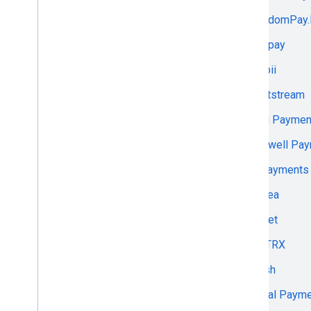
FreedomPay
Bank Vostok
Freepay
Barclaycard
Frisbii
Barion
Frontstream
Basis Theory
Fung Paymen
BCC.KZ
Gatewell Pa
ВсеПлатежи
GBPayments
bePaid
geidea
Bereke Bank
Getnet
Better Payment Germany GmbH
GETTRX
Billing Systems
Gkash
Bindo Labs Limited
Global Paym
bisys.kz