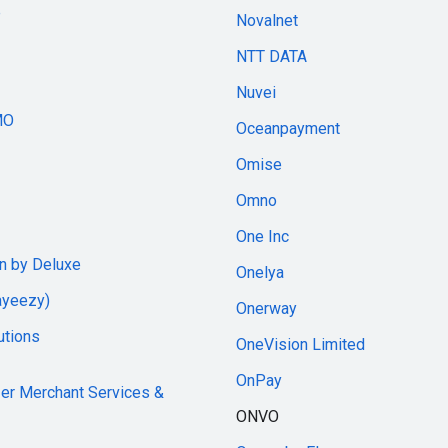
e
Novalnet
NTT DATA
Nuvei
MO
Oceanpayment
Omise
Omno
One Inc
an by Deluxe
Onelya
ayeezy)
Onerway
utions
OneVision Limited
OnPay
zer Merchant Services &
ONVO