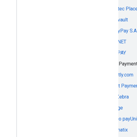
ABA PayWay
Evertec Plac
accept.blue
Evervault
ACI
EveryPay S.A
ACpay
EVONET
Acquired.com
EVOPAY
Adyen
EVO Paymen
AI Fintech
exactly.com
Airba Pay
Exact Payme
Airvend
Fat Zebra
Airwallex
Fenige
Akurateco
Fexco payUni
Alfa-Bank
Fibonatix
Algoritma