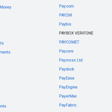
Pay.com
.Money
PAY2M
Paybis
PAYBOX VERIFONE
PAYCOMET
ts
Paycore
yments
Paycross Ltd
Paydock
PayEase
PayEngine
PayerMax
PayFabric
ents