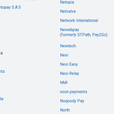
Netopia
etopay S.A.S
Netvalve
Network International
.
Newebpay
(formerly STPath, Pay2Go)
Newtech
ts
Nexi
Nexi Easy
nts
Nexi Relay
NMI
noon payments
te
Noqoody Pay
North