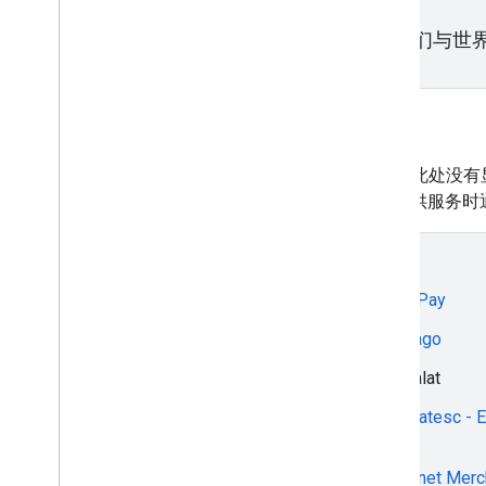
我们与世界各
商家
请立即向您的 PSP 咨询 Google Pay 事宜。如果此处没
申请
，以便在您的 PSP 可提供服务
2C2P
EpicPay
2can&ibox
Espago
91APP PAYMENTS
Etisalat
9Pay
EuPlatesc - 
SRL
A-IT
Euronet Merc