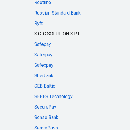
Rootline
Russian Standard Bank
Ryft
S.C. C SOLUTION S.R.L.
Safepay
Saferpay
Safexpay
Sberbank
SEB Baltic
SEBES Technology
SecurePay
Sense Bank
SensePass