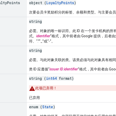
alty
Points
object (
LoyaltyPoints
)
次要会员卡奖励积分的标签、余额和类型。与主要会员
string
必需。对象的唯一标识符。此 ID 在一个发卡机构的
式。
identifier
”格式，其中前者由 Google 提供，
符、“.”“_”或“-”。
string
必需。与此对象关联的类。该类必须与此对象具有相同
类 ID 应遵循“
issuer ID
.
identifier
”格式，其中前者由 Go
string (
int64
format)
此项已弃用！
已弃用
enum (
State
)