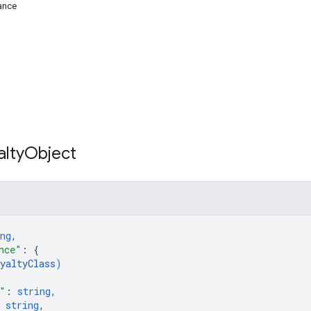
ance
lty
Object
ng
,
nce"
: 
{
yaltyClass
)
"
: 
string
,
 
string
,