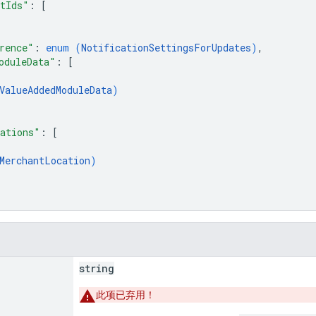
tIds"
: 
[
rence"
: 
enum (
NotificationSettingsForUpdates
)
,
oduleData"
: 
[
ValueAddedModuleData
)
ations"
: 
[
MerchantLocation
)
string
此项已弃用！