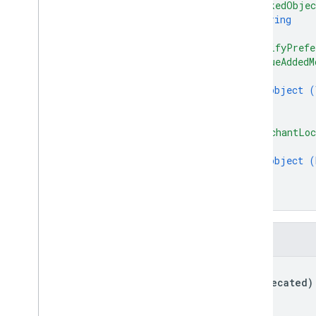
"linkedObjec
string
]
,
"notifyPrefe
"valueAddedM
{
object (
}
]
,
"merchantLoc
{
object (
}
]
}
字段
kind
(deprecated)