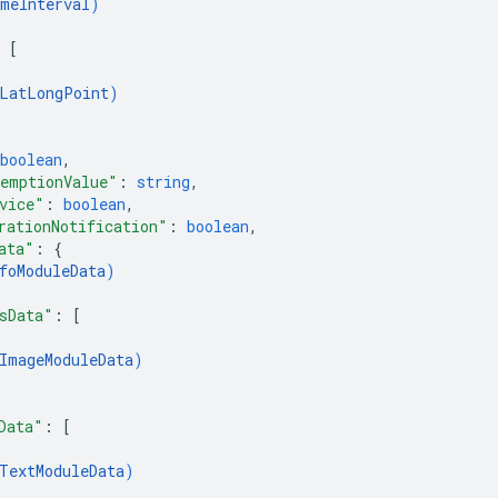
meInterval
)
 
[
LatLongPoint
)
boolean
,
emptionValue"
: 
string
,
vice"
: 
boolean
,
rationNotification"
: 
boolean
,
ata"
: 
{
foModuleData
)
sData"
: 
[
ImageModuleData
)
Data"
: 
[
TextModuleData
)