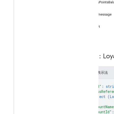
礼品卡
LoyaltyPointsBal
方法
颁发者
addmessage
get
JWT
insert
list
会员卡
loyaltyclass
loyaltyobject
资源：Loya
概览
addmessage
get
JSON 表示法
insert
list
{
patch
"kind"
: 
stri
"classRefere
update
object (
Lo
}
,
媒体
"accountName
"accountId"
: