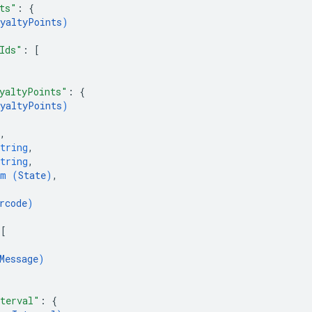
ts"
: 
{
yaltyPoints
)
Ids"
: 
[
yaltyPoints"
: 
{
yaltyPoints
)
,
tring
,
tring
,
um (
State
)
,
rcode
)
 
[
Message
)
terval"
: 
{