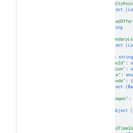
优惠通行证
"loyaltyPoin
object (
Lo
}
,
权限
"linkedOffer
string
智能触碰
]
,
"secondaryLo
object (
Lo
公交卡
}
,
"id"
: 
string
私享内容
"classId"
: 
s
"version"
: 
s
类型
"state"
: 
en
"barcode"
: 
{
object (
Ba
}
,
"messages"
:
{
object (
}
]
,
"validTimeIn