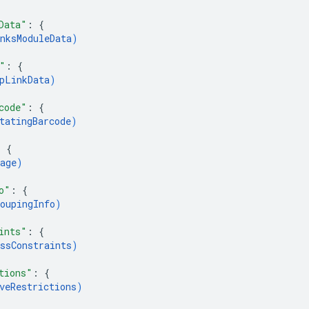
Data"
: 
{
nksModuleData
)
"
: 
{
pLinkData
)
code"
: 
{
tatingBarcode
)
: 
{
age
)
o"
: 
{
oupingInfo
)
ints"
: 
{
ssConstraints
)
tions"
: 
{
veRestrictions
)