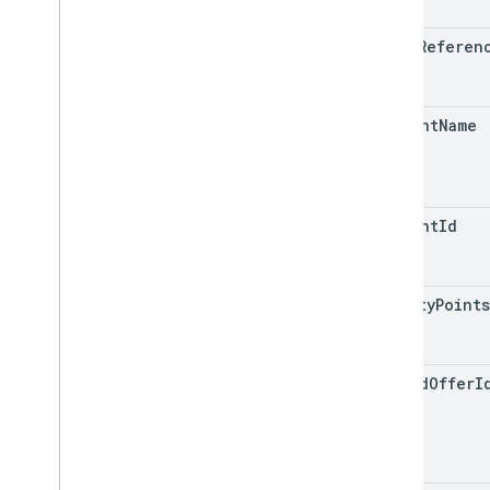
class
Referen
account
Name
account
Id
loyalty
Points
linked
Offer
I