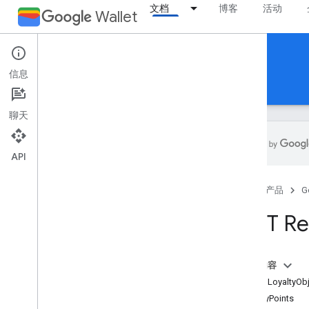
文档
博客
活动
Wallet
Reference Documentation
信息
REST
MCP
Android
聊天
API
概览
首页
产品
G
活动门票
REST Re
登机牌
本页内容
通用卡券
资源：LoyaltyObj
LoyaltyPoints