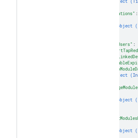
object (
Ti
}
,
"locations"
:
{
object (
}
]
,
"hasUsers"
: 
"smartTapRed
"hasLinkedDe
"disableExpi
"infoModuleD
object (
In
}
,
"imageModule
{
object (
}
]
,
"textModules
{
object (
}