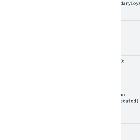
secondary
Loy
id
class
Id
version
(deprecated)
state