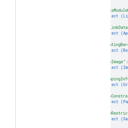
]
,
"linksModule
object (
Li
}
,
"appLinkData
object (
Ap
}
,
"rotatingBar
object (
Ro
}
,
"heroImage"
object (
Im
}
,
"groupingInf
object (
Gr
}
,
"passConstra
object (
Pa
}
,
"saveRestric
object (
Sa
}
,