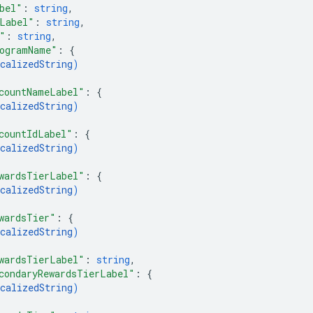
bel"
: 
string
,
Label"
: 
string
,
"
: 
string
,
ogramName"
: 
{
calizedString
)
countNameLabel"
: 
{
calizedString
)
countIdLabel"
: 
{
calizedString
)
wardsTierLabel"
: 
{
calizedString
)
wardsTier"
: 
{
calizedString
)
wardsTierLabel"
: 
string
,
condaryRewardsTierLabel"
: 
{
calizedString
)