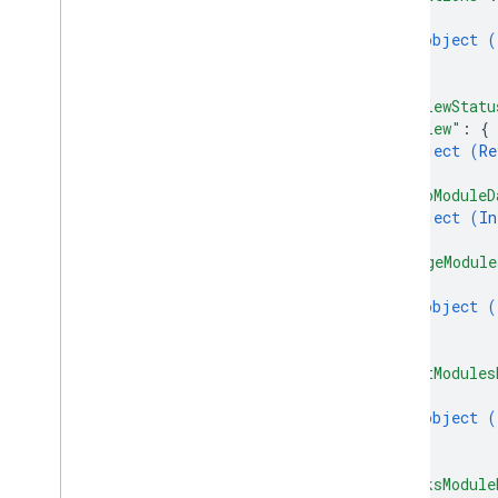
{
object (
}
]
,
"reviewStatu
"review"
: 
{
object (
Re
}
,
"infoModuleD
object (
In
}
,
"imageModule
{
object (
}
]
,
"textModules
{
object (
}
]
,
"linksModule