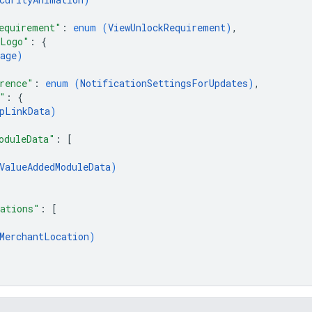
equirement"
: 
enum (
ViewUnlockRequirement
)
,
mLogo"
: 
{
age
)
rence"
: 
enum (
NotificationSettingsForUpdates
)
,
"
: 
{
pLinkData
)
oduleData"
: 
[
ValueAddedModuleData
)
ations"
: 
[
MerchantLocation
)