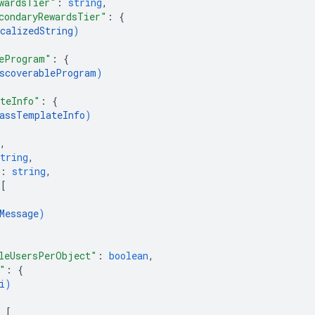
wardsTier"
: 
string
,
condaryRewardsTier"
: 
{
calizedString
)
eProgram"
: 
{
scoverableProgram
)
teInfo"
: 
{
assTemplateInfo
)
,
tring
,
: 
string
,
 
[
Message
)
leUsersPerObject"
: 
boolean
,
"
: 
{
i
)
 
[