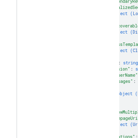
"secondaryRe
"localizedSe
object (
Lo
}
,
"discoverabl
object (
Di
}
,
"classTempla
object (
Cl
}
,
"id"
: 
string
"version"
: 
s
"issuerName"
"messages"
:
{
object (
}
]
,
"allowMultip
"homepageUri
object (
Ur
}
,
"locations"
: