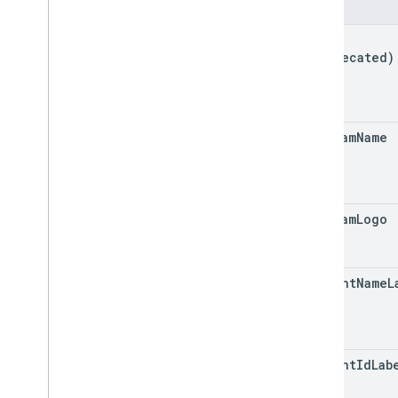
字段
kind
(deprecated)
program
Name
program
Logo
account
Name
L
account
Id
Lab