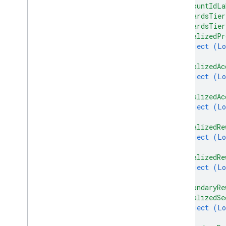
优惠通行证
"accountIdLa
"rewardsTier
"rewardsTier
权限
"localizedPr
object (
Lo
智能触碰
}
,
"localizedAc
object (
Lo
公交卡
}
,
"localizedAc
私享内容
object (
Lo
}
,
类型
"localizedRe
object (
Lo
}
,
"localizedRe
object (
Lo
}
,
"secondaryRe
"localizedSe
object (
Lo
}
,