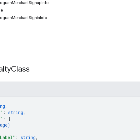
rogramMerchantSignupInfo
pe
rogramMerchantSigninInfo
lty
Class
ng
,
e"
: 
string
,
o"
: 
{
age
)
Label"
: 
string
,