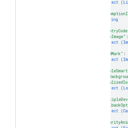
object (
Li
}
,
"redemptionI
string
]
,
"countryCode
"heroImage"
object (
Im
}
,
"wordMark"
: 
object (
Im
}
,
"enableSmart
"hexBackgrou
"localizedIs
object (
Lo
}
,
"multipleDev
"callbackOpt
object (
Ca
}
,
"securityAni
object (
Se