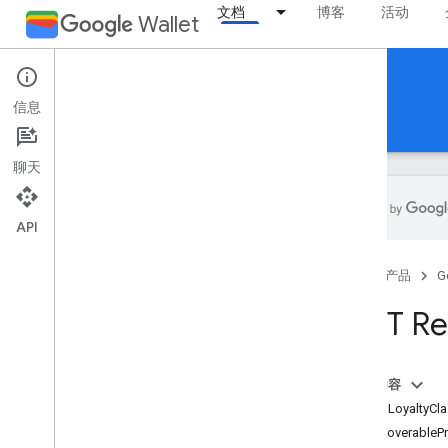
文档
博客
活动
Wallet
Reference Documentation
信息
REST
MCP
Android
聊天
API
概览
首页
产品
G
活动门票
REST Re
登机牌
本页内容
通用卡券
资源：LoyaltyCla
DiscoverableP