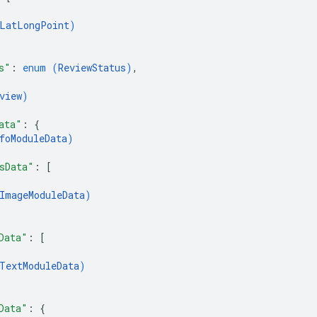
LatLongPoint
)
s"
: 
enum (
ReviewStatus
)
,
view
)
ata"
: 
{
foModuleData
)
sData"
: 
[
ImageModuleData
)
Data"
: 
[
TextModuleData
)
Data"
: 
{