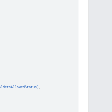
oldersAllowedStatus
)
,