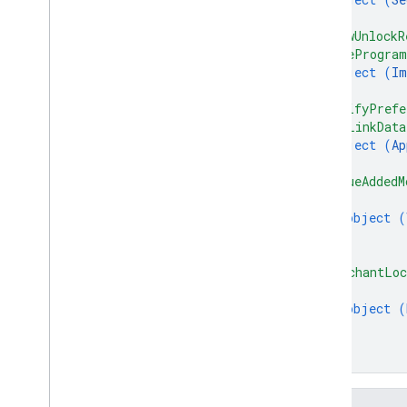
}
,
"viewUnlockR
"wideProgra
object (
Im
}
,
"notifyPrefe
"appLinkData
object (
Ap
}
,
"valueAddedM
{
object (
}
]
,
"merchantLoc
{
object (
}
]
}