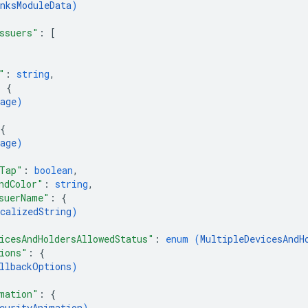
nksModuleData
)
ssuers"
: 
[
"
: 
string
,
: 
{
age
)
{
age
)
Tap"
: 
boolean
,
ndColor"
: 
string
,
suerName"
: 
{
calizedString
)
icesAndHoldersAllowedStatus"
: 
enum (
MultipleDevicesAndH
ions"
: 
{
llbackOptions
)
mation"
: 
{
curityAnimation
)