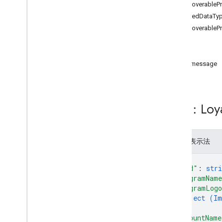
礼品卡
DiscoverableP
SharedDataTy
颁发者
DiscoverableP
州
JWT
方法
addmessage
会员卡
loyaltyclass
概览
资源：Loya
addmessage
get
insert
JSON 表示法
list
patch
{
update
"kind"
: 
stri
"programNam
loyaltyobject
"programLog
object (
Im
媒体
}
,
"accountName