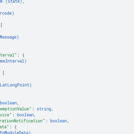
um (
State
)
,
rcode
)
 
[
Message
)
terval"
: 
{
meInterval
)
 
[
LatLongPoint
)
boolean
,
emptionValue"
: 
string
,
vice"
: 
boolean
,
rationNotification"
: 
boolean
,
ata"
: 
{
foModuleData
)