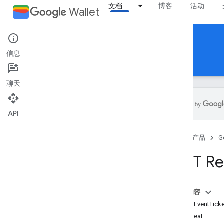
文档
博客
活动
Wallet
Reference Documentation
信息
REST
MCP
Android
聊天
API
概览
首页
产品
G
活动门票
REST Re
eventticketclass
eventticketobject
概览
本页内容
addmessage
资源：EventTicke
get
EventSeat