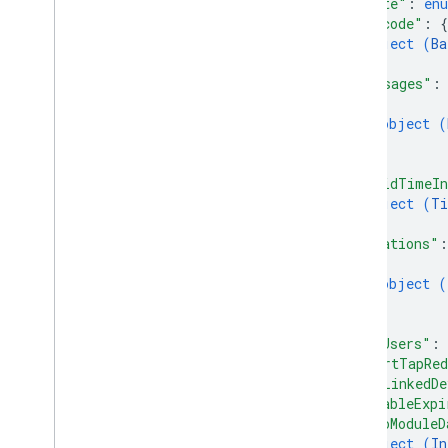
"state"
: 
en
"barcode"
: 
{
object (
Ba
}
,
"messages"
:
{
object (
}
]
,
"validTimeIn
object (
Ti
}
,
"locations"
:
{
object (
}
]
,
"hasUsers"
: 
"smartTapRed
"hasLinkedDe
"disableExpi
"infoModuleD
object (
In