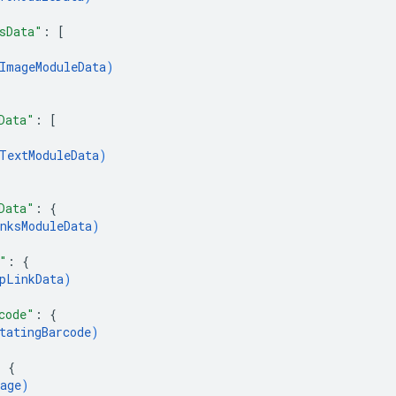
sData"
: 
[
ImageModuleData
)
Data"
: 
[
TextModuleData
)
Data"
: 
{
nksModuleData
)
"
: 
{
pLinkData
)
code"
: 
{
tatingBarcode
)
: 
{
age
)