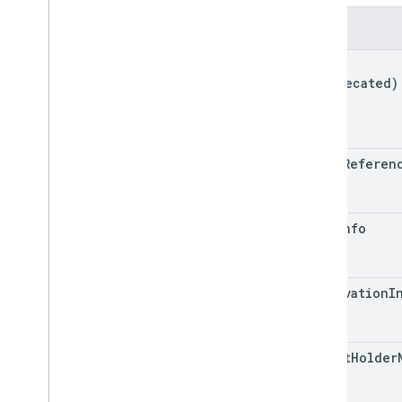
字段
kind
(deprecated)
class
Referen
seat
Info
reservation
I
ticket
Holder