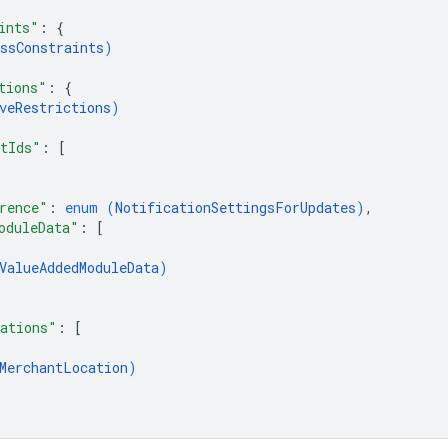
ints"
: 
{
ssConstraints
)
tions"
: 
{
veRestrictions
)
tIds"
: 
[
rence"
: 
enum (
NotificationSettingsForUpdates
)
,
oduleData"
: 
[
ValueAddedModuleData
)
ations"
: 
[
MerchantLocation
)