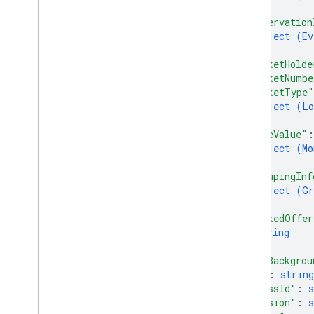
优惠通行证
}
,
"reservation
object (
Ev
权限
}
,
"ticketHolde
智能触碰
"ticketNumbe
"ticketType"
object (
Lo
公交卡
}
,
"faceValue"
:
私享内容
object (
Mo
}
,
类型
"groupingInf
object (
Gr
}
,
"linkedOffer
string
]
,
"hexBackgrou
"id"
: 
string
"classId"
: 
s
"version"
: 
s