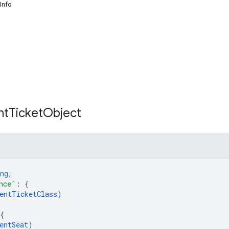
Info
nt
Ticket
Object
ng
,
nce"
: 
{
entTicketClass
)
{
entSeat
)