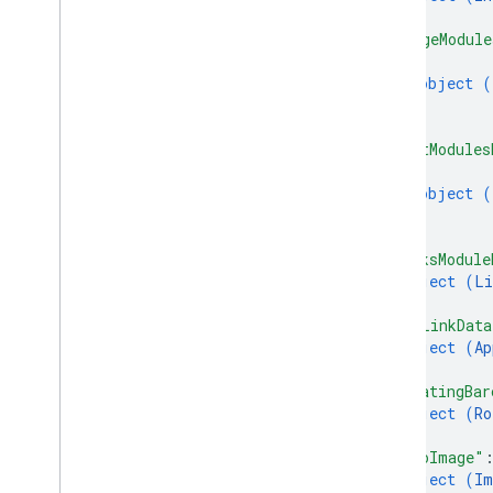
}
,
"imageModule
{
object (
}
]
,
"textModules
{
object (
}
]
,
"linksModule
object (
Li
}
,
"appLinkData
object (
Ap
}
,
"rotatingBar
object (
Ro
}
,
"heroImage"
object (
Im