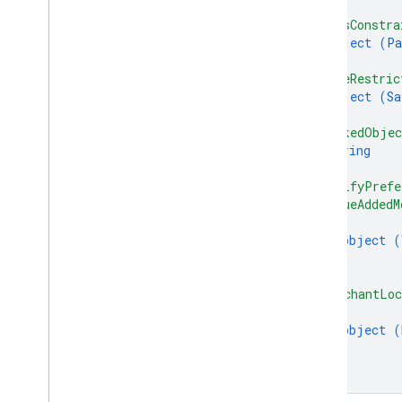
}
,
"passConstra
object (
Pa
}
,
"saveRestric
object (
Sa
}
,
"linkedObjec
string
]
,
"notifyPrefe
"valueAddedM
{
object (
}
]
,
"merchantLoc
{
object (
}
]
}