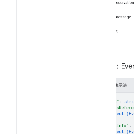
insert
EventReservation
list
方法
patch
addmessage
update
get
insert
登机牌
list
通用卡券
资源：Eve
礼品卡
颁发者
JSON 表示法
JWT
{
"kind"
: 
stri
"classRefere
会员卡
object (
Ev
}
,
媒体
"seatInfo"
: 
object (
Ev