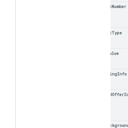
ticket
Number
ticket
Type
face
Value
grouping
Info
linked
Offer
I
hex
Backgroun