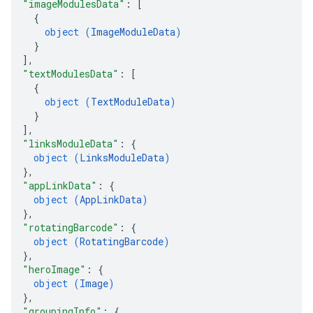
"imageModulesData"
: 
[
{
object (
ImageModuleData
)
}
]
,
"textModulesData"
: 
[
{
object (
TextModuleData
)
}
]
,
"linksModuleData"
: 
{
object (
LinksModuleData
)
}
,
"appLinkData"
: 
{
object (
AppLinkData
)
}
,
"rotatingBarcode"
: 
{
object (
RotatingBarcode
)
}
,
"heroImage"
: 
{
object (
Image
)
}
,
"groupingInfo"
: 
{