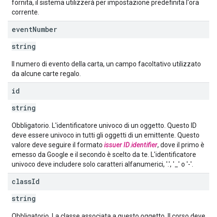
fornita, il sistema utilizzerà per impostazione predefinita l'ora
corrente.
event
Number
string
Il numero di evento della carta, un campo facoltativo utilizzato
da alcune carte regalo.
id
string
Obbligatorio. L'identificatore univoco di un oggetto. Questo ID
deve essere univoco in tutti gli oggetti di un emittente. Questo
valore deve seguire il formato
issuer ID
.
identifier
, dove il primo è
emesso da Google e il secondo è scelto da te. L'identificatore
univoco deve includere solo caratteri alfanumerici, '.', '_' o '-'.
class
Id
string
Obbligatorio. La classe associata a questo oggetto. Il corso deve