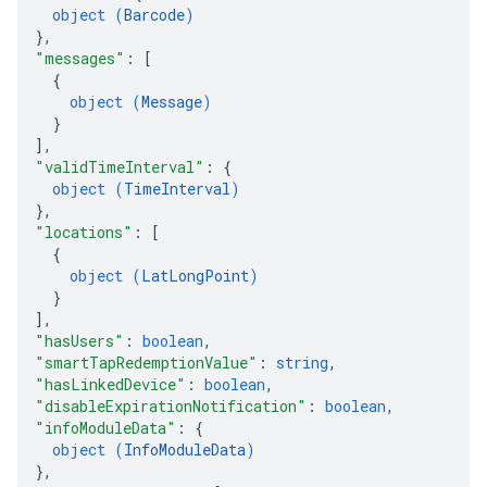
object (
Barcode
)
}
,
"messages"
: 
[
{
object (
Message
)
}
]
,
"validTimeInterval"
: 
{
object (
TimeInterval
)
}
,
"locations"
: 
[
{
object (
LatLongPoint
)
}
]
,
"hasUsers"
: 
boolean
,
"smartTapRedemptionValue"
: 
string
,
"hasLinkedDevice"
: 
boolean
,
"disableExpirationNotification"
: 
boolean
,
"infoModuleData"
: 
{
object (
InfoModuleData
)
}
,