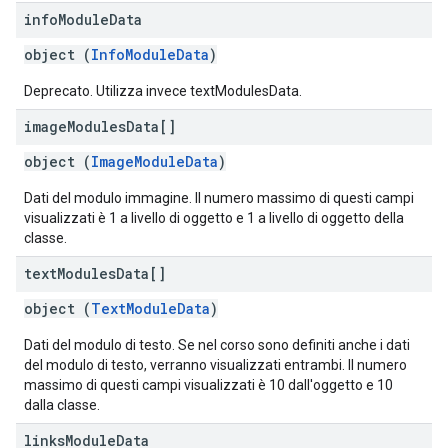
info
Module
Data
object (
InfoModuleData
)
Deprecato. Utilizza invece textModulesData.
image
Modules
Data[]
object (
ImageModuleData
)
Dati del modulo immagine. Il numero massimo di questi campi
visualizzati è 1 a livello di oggetto e 1 a livello di oggetto della
classe.
text
Modules
Data[]
object (
TextModuleData
)
Dati del modulo di testo. Se nel corso sono definiti anche i dati
del modulo di testo, verranno visualizzati entrambi. Il numero
massimo di questi campi visualizzati è 10 dall'oggetto e 10
dalla classe.
links
Module
Data