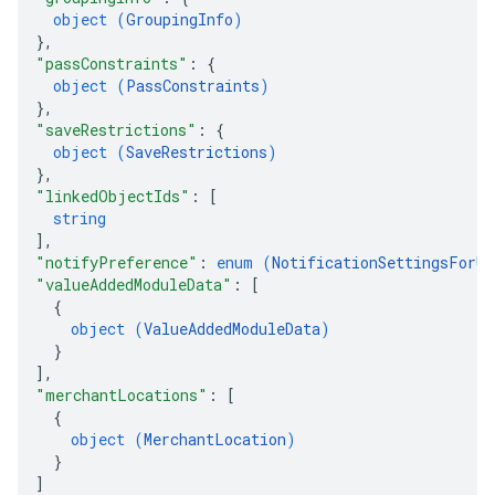
object (
GroupingInfo
)
}
,
"passConstraints"
: 
{
object (
PassConstraints
)
}
,
"saveRestrictions"
: 
{
object (
SaveRestrictions
)
}
,
"linkedObjectIds"
: 
[
string
]
,
"notifyPreference"
: 
enum (
NotificationSettingsForUp
"valueAddedModuleData"
: 
[
{
object (
ValueAddedModuleData
)
}
]
,
"merchantLocations"
: 
[
{
object (
MerchantLocation
)
}
]