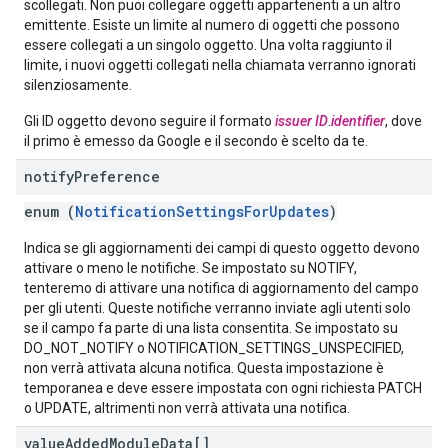
scollegati. Non puoi collegare oggetti appartenenti a un altro
emittente. Esiste un limite al numero di oggetti che possono
essere collegati a un singolo oggetto. Una volta raggiunto il
limite, i nuovi oggetti collegati nella chiamata verranno ignorati
silenziosamente.
Gli ID oggetto devono seguire il formato
issuer ID
.
identifier
, dove
il primo è emesso da Google e il secondo è scelto da te.
notify
Preference
enum (
NotificationSettingsForUpdates
)
Indica se gli aggiornamenti dei campi di questo oggetto devono
attivare o meno le notifiche. Se impostato su NOTIFY,
tenteremo di attivare una notifica di aggiornamento del campo
per gli utenti. Queste notifiche verranno inviate agli utenti solo
se il campo fa parte di una lista consentita. Se impostato su
DO_NOT_NOTIFY o NOTIFICATION_SETTINGS_UNSPECIFIED,
non verrà attivata alcuna notifica. Questa impostazione è
temporanea e deve essere impostata con ogni richiesta PATCH
o UPDATE, altrimenti non verrà attivata una notifica.
value
Added
Module
Data[]