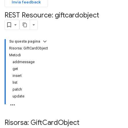
Invia feedback
REST Resource: giftcardobject
Su questa pagina
Risorsa: GiftCardObject
Metodi
addmessage
get
insert
list
patch
update
Risorsa: Gift
Card
Object