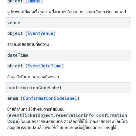
object (
Image
)
รูปภาพโลโก้ของตั๋ว รูปภาพนี้จะแสดงในมุมมองรายละเอียดการ์ดของแอป
venue
object (
EventVenue
)
รายละเอียดสถานที่จัดงาน
date
Time
object (
EventDateTime
)
ข้อมูลวันที่และเวลาของกิจกรรม
confirmation
Code
Label
enum (
ConfirmationCodeLabel
)
ป้ายกำกับที่จะใช้สำหรับค่ารหัสยืนยัน
eventTicketObject.reservationInfo.confirmation
(
Code
) ในมุมมองรายละเอียดบัตร ตัวเลือกที่ใช้ได้แต่ละรายการจะเชื่อมโยง
กับชุดสตริงที่แปลแล้ว เพื่อให้คำแปลแสดงต่อผู้ใช้ตามภาษาของผู้ใช้