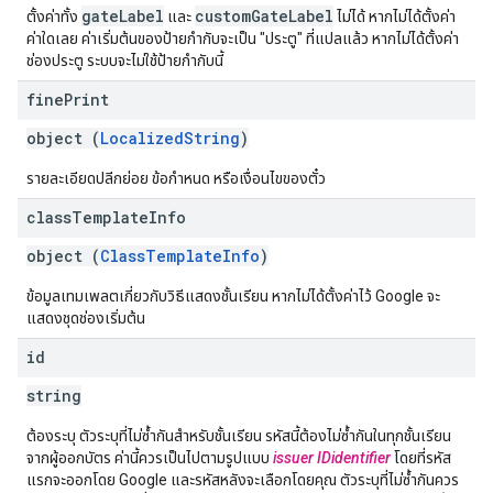
gateLabel
customGateLabel
ตั้งค่าทั้ง
และ
ไม่ได้ หากไม่ได้ตั้งค่า
ค่าใดเลย ค่าเริ่มต้นของป้ายกำกับจะเป็น "ประตู" ที่แปลแล้ว หากไม่ได้ตั้งค่า
ช่องประตู ระบบจะไม่ใช้ป้ายกำกับนี้
fine
Print
object (
LocalizedString
)
รายละเอียดปลีกย่อย ข้อกำหนด หรือเงื่อนไขของตั๋ว
class
Template
Info
object (
ClassTemplateInfo
)
ข้อมูลเทมเพลตเกี่ยวกับวิธีแสดงชั้นเรียน หากไม่ได้ตั้งค่าไว้ Google จะ
แสดงชุดช่องเริ่มต้น
id
string
ต้องระบุ ตัวระบุที่ไม่ซ้ำกันสำหรับชั้นเรียน รหัสนี้ต้องไม่ซ้ำกันในทุกชั้นเรียน
จากผู้ออกบัตร ค่านี้ควรเป็นไปตามรูปแบบ
issuer ID
identifier
โดยที่รหัส
แรกจะออกโดย Google และรหัสหลังจะเลือกโดยคุณ ตัวระบุที่ไม่ซ้ำกันควร