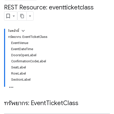
REST Resource: eventticketclass
ในหน้านี้
ทรัพยากร: EventTicketClass
EventVenue
EventDateTime
DoorsOpenLabel
ConfirmationCodeLabel
SeatLabel
RowLabel
SectionLabel
ทรัพยากร: Event
Ticket
Class