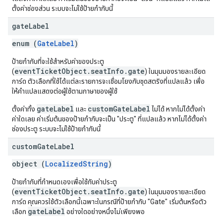
ตั้งค่าช่องส่วน ระบบจะไม่ใช้ป้ายกำกับนี้
gate
Label
enum (
GateLabel
)
ป้ายกำกับที่จะใช้สำหรับค่าของประตู
eventTicketObject.seatInfo.gate
(
) ในมุมมองรายละเอียด
การ์ด ตัวเลือกที่ใช้ได้แต่ละรายการจะเชื่อมโยงกับชุดสตริงที่แปลแล้ว เพื่อ
ให้คำแปลแสดงต่อผู้ใช้ตามภาษาของผู้ใช้
gateLabel
customGateLabel
ตั้งค่าทั้ง
และ
ไม่ได้ หากไม่ได้ตั้งค่า
ค่าใดเลย ค่าเริ่มต้นของป้ายกำกับจะเป็น "ประตู" ที่แปลแล้ว หากไม่ได้ตั้งค่า
ช่องประตู ระบบจะไม่ใช้ป้ายกำกับนี้
custom
Gate
Label
object (
LocalizedString
)
ป้ายกํากับที่กําหนดเองเพื่อใช้กับค่าประตู
eventTicketObject.seatInfo.gate
(
) ในมุมมองรายละเอียด
การ์ด คุณควรใช้ตัวเลือกนี้เฉพาะในกรณีที่ป้ายกำกับ "Gate" เริ่มต้นหรือตัว
gateLabel
เลือก
อย่างใดอย่างหนึ่งไม่เพียงพอ