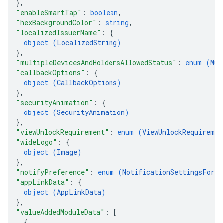
}
,
"enableSmartTap"
: 
boolean
,
"hexBackgroundColor"
: 
string
,
"localizedIssuerName"
: 
{
object (
LocalizedString
)
}
,
"multipleDevicesAndHoldersAllowedStatus"
: 
enum (
Mul
"callbackOptions"
: 
{
object (
CallbackOptions
)
}
,
"securityAnimation"
: 
{
object (
SecurityAnimation
)
}
,
"viewUnlockRequirement"
: 
enum (
ViewUnlockRequiremen
"wideLogo"
: 
{
object (
Image
)
}
,
"notifyPreference"
: 
enum (
NotificationSettingsForUp
"appLinkData"
: 
{
object (
AppLinkData
)
}
,
"valueAddedModuleData"
: 
[
{