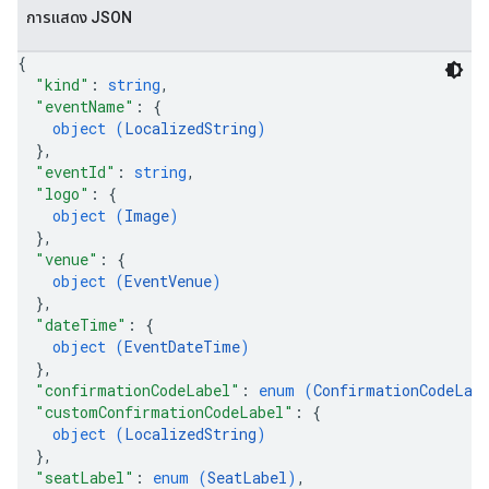
การแสดง JSON
{
"kind"
: 
string
,
"eventName"
: 
{
object (
LocalizedString
)
}
,
"eventId"
: 
string
,
"logo"
: 
{
object (
Image
)
}
,
"venue"
: 
{
object (
EventVenue
)
}
,
"dateTime"
: 
{
object (
EventDateTime
)
}
,
"confirmationCodeLabel"
: 
enum (
ConfirmationCodeLab
"customConfirmationCodeLabel"
: 
{
object (
LocalizedString
)
}
,
"seatLabel"
: 
enum (
SeatLabel
)
,