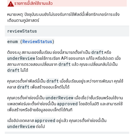
รายการนี้เลิกใช้งานแล้ว
หมายเหตุ: ปัจจุบันระบบยังไม่รองรับการใช้ฟิลด์นี้เพื่อทริกเกอร์การแจ้ง
เตือนตามภูมิศาสตร์
review
Status
enum (
ReviewStatus
)
draft
ต้องระบุ สถานะของชั้นเรียน ช่องนี้สามารถตั้งค่าเป็น
หรือ
underReview
โดยใช้การเรียก API ของแทรก แก้ไข หรืออัปเดต เมื่อ
draft
สถานะการตรวจสอบเปลี่ยนจาก
แล้ว คุณจะเปลี่ยนกลับไปเป็น
draft
ไม่ได้
draft
คุณควรตั้งค่าฟิลด์นี้เป็น
เมื่อชั้นเรียนอยู่ระหว่างการพัฒนา คุณใช้
draft
คลาส
เพื่อสร้างออบเจ็กต์ไม่ได้
underReview
คุณควรตั้งค่าช่องนี้เป็น
เมื่อเชื่อว่าชั้นเรียนพร้อมใช้งาน
approved
แพลตฟอร์มจะตั้งค่าช่องนี้เป็น
โดยอัตโนมัติ และสามารถใช้
เพื่อสร้างหรือย้ายข้อมูลออบเจ็กต์ได้ทันที
approved
เมื่ออัปเดตคลาส
อยู่แล้ว คุณควรตั้งค่าช่องนี้เป็น
underReview
ต่อไป