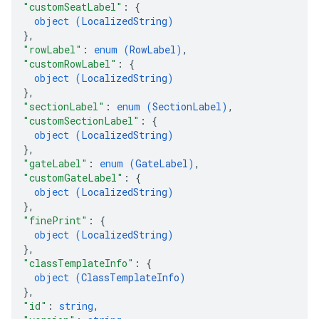
"customSeatLabel"
: 
{
object (
LocalizedString
)
}
,
"rowLabel"
: 
enum (
RowLabel
)
,
"customRowLabel"
: 
{
object (
LocalizedString
)
}
,
"sectionLabel"
: 
enum (
SectionLabel
)
,
"customSectionLabel"
: 
{
object (
LocalizedString
)
}
,
"gateLabel"
: 
enum (
GateLabel
)
,
"customGateLabel"
: 
{
object (
LocalizedString
)
}
,
"finePrint"
: 
{
object (
LocalizedString
)
}
,
"classTemplateInfo"
: 
{
object (
ClassTemplateInfo
)
}
,
"id"
: 
string
,