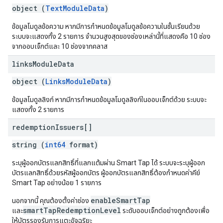
object (
TextModuleData
)
ข้อมูลโมดูลข้อความ หากมีการกําหนดข้อมูลโมดูลข้อความในชั้นเรียนด้วย
ระบบจะแสดงทั้ง 2 รายการ จำนวนสูงสุดของช่องเหล่านี้ที่แสดงคือ 10 ช่อง
จากออบเจ็กต์และ 10 ช่องจากคลาส
links
Module
Data
object (
LinksModuleData
)
ข้อมูลโมดูลลิงก์ หากมีการกําหนดข้อมูลโมดูลลิงก์ในออบเจ็กต์ด้วย ระบบจะ
แสดงทั้ง 2 รายการ
redemption
Issuers[]
string (
int64
format)
ระบุผู้ออกบัตรแลกสิทธิ์ที่แลกแต้มผ่าน Smart Tap ได้ ระบบจะระบุผู้ออก
บัตรแลกสิทธิ์ด้วยรหัสผู้ออกบัตร ผู้ออกบัตรแลกสิทธิ์ต้องกำหนดค่าคีย์
Smart Tap อย่างน้อย 1 รายการ
enableSmartTap
นอกจากนี้ คุณต้องตั้งค่าช่อง
smartTapRedemptionLevel
และ
ระดับออบเจ็กต์อย่างถูกต้องเพื่อ
ให้บัตรรองรับการแตะอัจฉริยะ