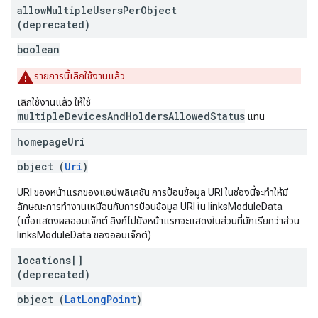
allow
Multiple
Users
Per
Object
(deprecated)
boolean
รายการนี้เลิกใช้งานแล้ว
เลิกใช้งานแล้ว ให้ใช้
multipleDevicesAndHoldersAllowedStatus
แทน
homepage
Uri
object (
Uri
)
URI ของหน้าแรกของแอปพลิเคชัน การป้อนข้อมูล URI ในช่องนี้จะทําให้มี
ลักษณะการทำงานเหมือนกับการป้อนข้อมูล URI ใน linksModuleData
(เมื่อแสดงผลออบเจ็กต์ ลิงก์ไปยังหน้าแรกจะแสดงในส่วนที่มักเรียกว่าส่วน
linksModuleData ของออบเจ็กต์)
locations[]
(deprecated)
object (
LatLongPoint
)