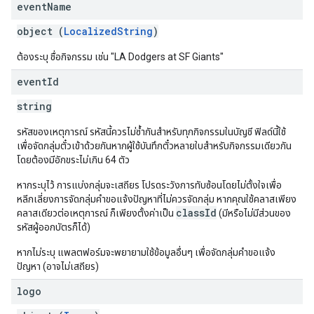
event
Name
object (
LocalizedString
)
ต้องระบุ ชื่อกิจกรรม เช่น "LA Dodgers at SF Giants"
event
Id
string
รหัสของเหตุการณ์ รหัสนี้ควรไม่ซ้ำกันสำหรับทุกกิจกรรมในบัญชี ฟิลด์นี้ใช้
เพื่อจัดกลุ่มตั๋วเข้าด้วยกันหากผู้ใช้บันทึกตั๋วหลายใบสำหรับกิจกรรมเดียวกัน
โดยต้องมีอักขระไม่เกิน 64 ตัว
หากระบุไว้ การแบ่งกลุ่มจะเสถียร โปรดระวังการทับซ้อนโดยไม่ตั้งใจเพื่อ
หลีกเลี่ยงการจัดกลุ่มคำขอแจ้งปัญหาที่ไม่ควรจัดกลุ่ม หากคุณใช้คลาสเพียง
classId
คลาสเดียวต่อเหตุการณ์ ก็เพียงตั้งค่าเป็น
(มีหรือไม่มีส่วนของ
รหัสผู้ออกบัตรก็ได้)
หากไม่ระบุ แพลตฟอร์มจะพยายามใช้ข้อมูลอื่นๆ เพื่อจัดกลุ่มคำขอแจ้ง
ปัญหา (อาจไม่เสถียร)
logo