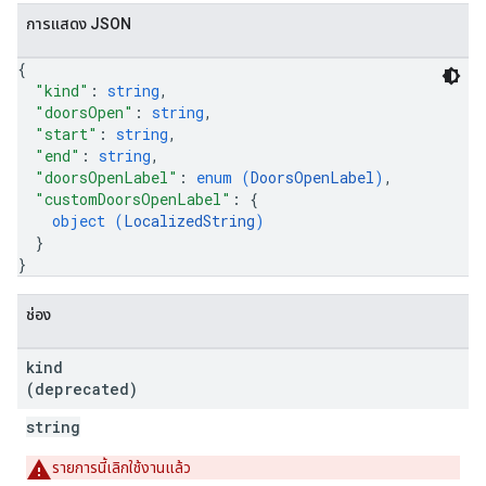
การแสดง JSON
{
"kind"
: 
string
,
"doorsOpen"
: 
string
,
"start"
: 
string
,
"end"
: 
string
,
"doorsOpenLabel"
: 
enum (
DoorsOpenLabel
)
,
"customDoorsOpenLabel"
: 
{
object (
LocalizedString
)
}
}
ช่อง
kind
(deprecated)
string
รายการนี้เลิกใช้งานแล้ว