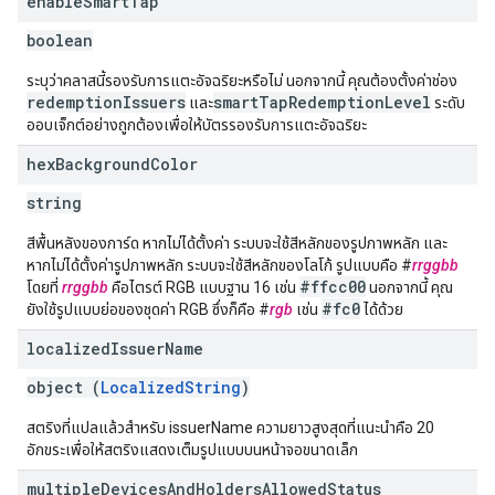
enable
Smart
Tap
boolean
ระบุว่าคลาสนี้รองรับการแตะอัจฉริยะหรือไม่ นอกจากนี้ คุณต้องตั้งค่าช่อง
redemptionIssuers
smartTapRedemptionLevel
และ
ระดับ
ออบเจ็กต์อย่างถูกต้องเพื่อให้บัตรรองรับการแตะอัจฉริยะ
hex
Background
Color
string
สีพื้นหลังของการ์ด หากไม่ได้ตั้งค่า ระบบจะใช้สีหลักของรูปภาพหลัก และ
หากไม่ได้ตั้งค่ารูปภาพหลัก ระบบจะใช้สีหลักของโลโก้ รูปแบบคือ #
rrggbb
#ffcc00
โดยที่
rrggbb
คือไตรต์ RGB แบบฐาน 16 เช่น
นอกจากนี้ คุณ
#fc0
ยังใช้รูปแบบย่อของชุดค่า RGB ซึ่งก็คือ #
rgb
เช่น
ได้ด้วย
localized
Issuer
Name
object (
LocalizedString
)
สตริงที่แปลแล้วสำหรับ issuerName ความยาวสูงสุดที่แนะนำคือ 20
อักขระเพื่อให้สตริงแสดงเต็มรูปแบบบนหน้าจอขนาดเล็ก
multiple
Devices
And
Holders
Allowed
Status