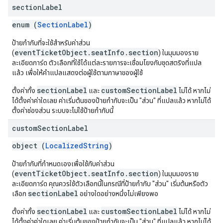
section
Label
enum (
SectionLabel
)
ป้ายกำกับที่จะใช้สำหรับค่าส่วน
eventTicketObject.seatInfo.section
(
) ในมุมมองราย
ละเอียดการ์ด ตัวเลือกที่ใช้ได้แต่ละรายการจะเชื่อมโยงกับชุดสตริงที่แปล
แล้ว เพื่อให้คำแปลแสดงต่อผู้ใช้ตามภาษาของผู้ใช้
sectionLabel
customSectionLabel
ตั้งค่าทั้ง
และ
ไม่ได้ หากไม่
ได้ตั้งค่าค่าใดเลย ค่าเริ่มต้นของป้ายกำกับจะเป็น "ส่วน" ที่แปลแล้ว หากไม่ได้
ตั้งค่าช่องส่วน ระบบจะไม่ใช้ป้ายกำกับนี้
custom
Section
Label
object (
LocalizedString
)
ป้ายกํากับที่กําหนดเองเพื่อใช้กับค่าส่วน
eventTicketObject.seatInfo.section
(
) ในมุมมองราย
ละเอียดการ์ด คุณควรใช้ตัวเลือกนี้ในกรณีที่ป้ายกำกับ "ส่วน" เริ่มต้นหรือตัว
sectionLabel
เลือก
อย่างใดอย่างหนึ่งไม่เพียงพอ
sectionLabel
customSectionLabel
ตั้งค่าทั้ง
และ
ไม่ได้ หากไม่
ได้ตั้งค่าค่าใดเลย ค่าเริ่มต้นของป้ายกำกับจะเป็น "ส่วน" ที่แปลแล้ว หากไม่ได้