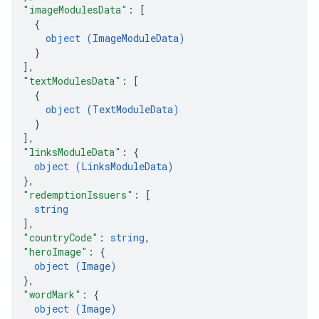
"imageModulesData"
: 
[
{
object (
ImageModuleData
)
}
]
,
"textModulesData"
: 
[
{
object (
TextModuleData
)
}
]
,
"linksModuleData"
: 
{
object (
LinksModuleData
)
}
,
"redemptionIssuers"
: 
[
string
]
,
"countryCode"
: 
string
,
"heroImage"
: 
{
object (
Image
)
}
,
"wordMark"
: 
{
object (
Image
)