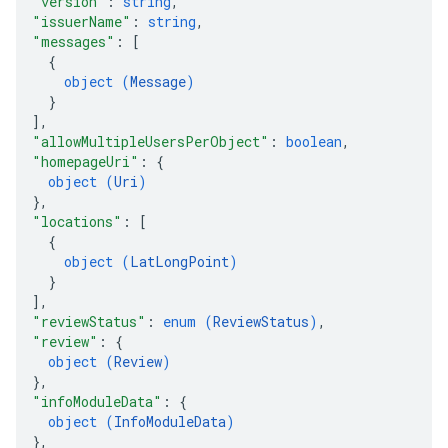
"version"
: 
string
,
"issuerName"
: 
string
,
"messages"
: 
[
{
object (
Message
)
}
]
,
"allowMultipleUsersPerObject"
: 
boolean
,
"homepageUri"
: 
{
object (
Uri
)
}
,
"locations"
: 
[
{
object (
LatLongPoint
)
}
]
,
"reviewStatus"
: 
enum (
ReviewStatus
)
,
"review"
: 
{
object (
Review
)
}
,
"infoModuleData"
: 
{
object (
InfoModuleData
)
}
,