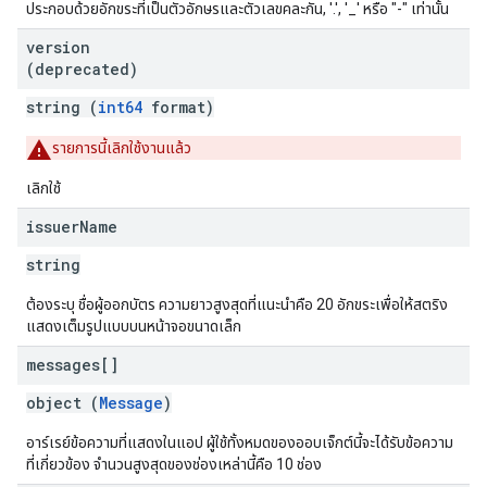
ประกอบด้วยอักขระที่เป็นตัวอักษรและตัวเลขคละกัน, '.', '_' หรือ "-" เท่านั้น
version
(deprecated)
string (
int64
format)
รายการนี้เลิกใช้งานแล้ว
เลิกใช้
issuer
Name
string
ต้องระบุ ชื่อผู้ออกบัตร ความยาวสูงสุดที่แนะนำคือ 20 อักขระเพื่อให้สตริง
แสดงเต็มรูปแบบบนหน้าจอขนาดเล็ก
messages[]
object (
Message
)
อาร์เรย์ข้อความที่แสดงในแอป ผู้ใช้ทั้งหมดของออบเจ็กต์นี้จะได้รับข้อความ
ที่เกี่ยวข้อง จํานวนสูงสุดของช่องเหล่านี้คือ 10 ช่อง