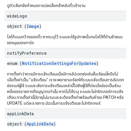
ดูตัวเลือกข้อกำหนดการปลดล็อกสำหรับตั๋วเข้างาน
wide
Logo
object (
Image
)
โลโก้แบบกว้างของตั๋ว หากระบุไว้ ระบบจะใช้รูปภาพนี้แทนโลโก้ที่ด้านซ้ายบน
ของมุมมองการ์ด
notify
Preference
enum (
NotificationSettingsForUpdates
)
การตั้งค่าว่าควรมีการแจ้งเตือนเมื่อมีการอัปเดตช่องในชั้นเรียนนี้หรือไม่
เมื่อตั้งค่าเป็น "แจ้งเตือน" เราจะพยายามเรียกให้ระบบแจ้งเตือนการอัปเดต
ช่องแก่ผู้ใช้ ระบบจะส่งการแจ้งเตือนเหล่านี้ไปยังผู้ใช้ก็ต่อเมื่อช่องเป็นส่วน
หนึ่งของรายการที่อนุญาตเท่านั้น หากไม่ได้ระบุ ระบบจะไม่ทริกเกอร์การแจ้ง
เตือน การตั้งค่านี้มีอายุไม่นานและจะต้องตั้งค่าพร้อมกับคําขอ PATCH หรือ
UPDATE แต่ละรายการ มิฉะนั้นการแจ้งเตือนจะไม่ทริกเกอร์
app
Link
Data
object (
AppLinkData
)