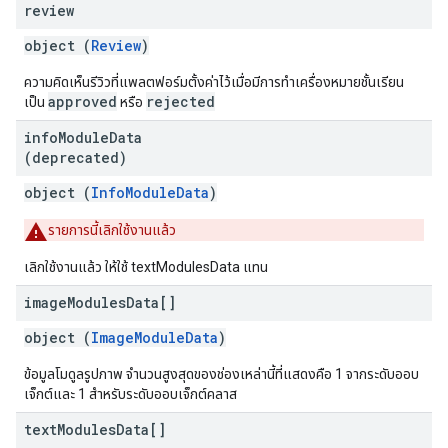
review
object (
Review
)
ความคิดเห็นรีวิวที่แพลตฟอร์มตั้งค่าไว้เมื่อมีการทําเครื่องหมายชั้นเรียน
approved
rejected
เป็น
หรือ
info
Module
Data
(deprecated)
object (
InfoModuleData
)
รายการนี้เลิกใช้งานแล้ว
เลิกใช้งานแล้ว ให้ใช้ textModulesData แทน
image
Modules
Data[]
object (
ImageModuleData
)
ข้อมูลโมดูลรูปภาพ จำนวนสูงสุดของช่องเหล่านี้ที่แสดงคือ 1 จากระดับออบ
เจ็กต์และ 1 สำหรับระดับออบเจ็กต์คลาส
text
Modules
Data[]