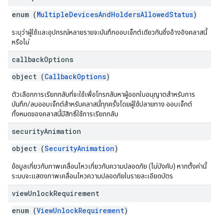
enum (
MultipleDevicesAndHoldersAllowedStatus
)
ระบุว่าผู้ใช้และอุปกรณ์หลายรายจะบันทึกออบเจ็กต์เดียวกันซึ่งอ้างอิงคลาสนี้
หรือไม่
callback
Options
object (
CallbackOptions
)
ตัวเลือกการเรียกกลับที่จะใช้เพื่อโทรกลับหาผู้ออกใบอนุญาตสำหรับการ
บันทึก/ลบออบเจ็กต์สำหรับคลาสนี้ทุกครั้งโดยผู้ใช้ปลายทาง ออบเจ็กต์
ทั้งหมดของคลาสนี้มีสิทธิ์ใช้การเรียกกลับ
security
Animation
object (
SecurityAnimation
)
ข้อมูลเกี่ยวกับภาพเคลื่อนไหวเกี่ยวกับความปลอดภัย (ไม่บังคับ) หากตั้งค่านี้
ระบบจะแสดงภาพเคลื่อนไหวความปลอดภัยในรายละเอียดบัตร
view
Unlock
Requirement
enum (
ViewUnlockRequirement
)