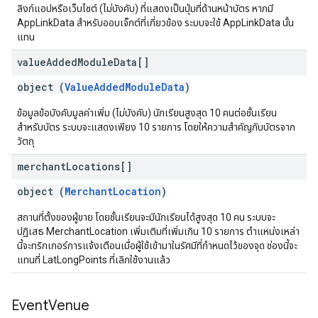
ลิงก์แอปหรือเว็บไซต์ (ไม่บังคับ) ที่แสดงเป็นปุ่มที่ด้านหน้าบัตร หากมี
AppLinkData สำหรับออบเจ็กต์ที่เกี่ยวข้อง ระบบจะใช้ AppLinkData นั้น
แทน
value
Added
Module
Data[]
object (
ValueAddedModuleData
)
ข้อมูลข้อบังคับมูลค่าเพิ่ม (ไม่บังคับ) นักเรียนสูงสุด 10 คนต่อชั้นเรียน
สำหรับบัตร ระบบจะแสดงเพียง 10 รายการ โดยให้ความสำคัญกับบัตรจาก
วัตถุ
merchant
Locations[]
object (
MerchantLocation
)
สถานที่ตั้งของผู้ขาย โดยชั้นเรียนจะมีนักเรียนได้สูงสุด 10 คน ระบบจะ
ปฏิเสธ MerchantLocation เพิ่มเติมที่เพิ่มเกิน 10 รายการ ตำแหน่งเหล่า
นี้จะทริกเกอร์การแจ้งเตือนเมื่อผู้ใช้เข้ามาในรัศมีที่กำหนดไว้ของจุด ช่องนี้จะ
แทนที่ LatLongPoints ที่เลิกใช้งานแล้ว
Event
Venue