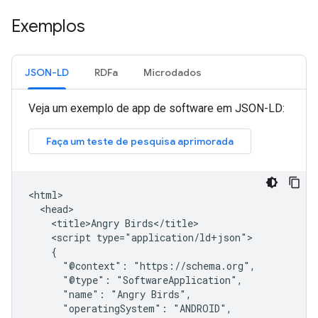
Exemplos
JSON-LD
RDFa
Microdados
Veja um exemplo de app de software em JSON-LD:
<html>

  <head>

    <title>Angry Birds</title>

    <script type="application/ld+json">

    {

      "@context": "https://schema.org",

      "@type": "SoftwareApplication",

      "name": "Angry Birds",

      "operatingSystem": "ANDROID",
