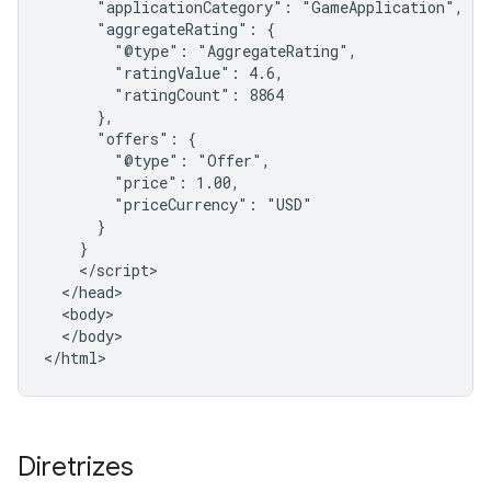
      "applicationCategory": "GameApplication",

      "aggregateRating": {

        "@type": "AggregateRating",

        "ratingValue": 4.6,

        "ratingCount": 8864

      },

      "offers": {

        "@type": "Offer",

        "price": 1.00,

        "priceCurrency": "USD"

      }

    }

    </script>

  </head>

  <body>

  </body>

</html>
Diretrizes