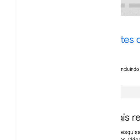
Atualizações mais recentes 
documentação
Veja o que atualizamos na nossa documentação, incluindo
novas especificações e esclarecimentos.
Confira nossos vídeos mais r
Estamos sempre publicando vídeos sobre a Pesquisa, o
entrevistas com especialistas do setor, notícias, ví