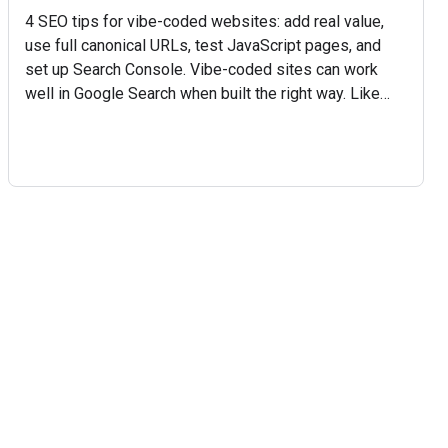
4 SEO tips for vibe-coded websites: add real value,
use full canonical URLs, test JavaScript pages, and
set up Search Console. Vibe-coded sites can work
well in Google Search when built the right way. Like
and subscribe so you never miss any new