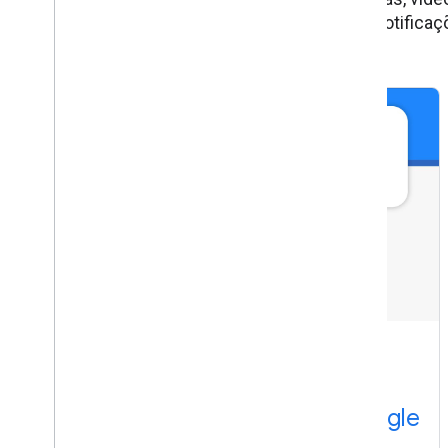
se no nosso canal do YouTube
para receber notifica
YouTube
Como solicitar a remoção de
conteúdo em produtos do Google