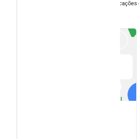
Inscreva-se no nosso podcast
e receba notificações
Should you block your Search
result pages?
Updated 30 de julho de 2026