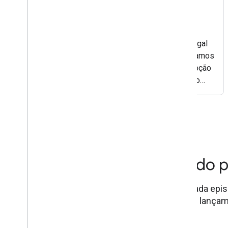
por motivos legais
Updated 3 de maio de 2021
Saiba como remover conteúdo potencialmente ilegal
ou não autorizado do Google. Neste vídeo, mostramos
o processo e as ferramentas para solicitar a remoção
de conteúdo da Pesquisa e de outros produtos do
Google por motivos legais, como violações de
Ouvir episódios recentes do
Veja os bastidores da Pesquisa Google. Em cada epi
trazem informações sobre as estratégias dos lançam
e muito mais.