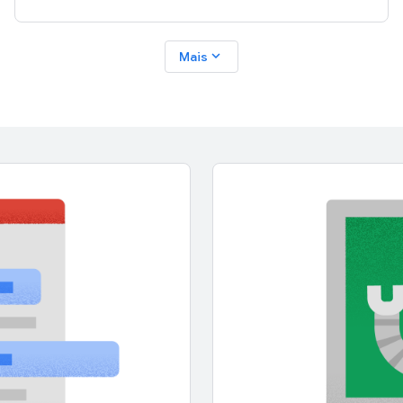
expand_more
Mais