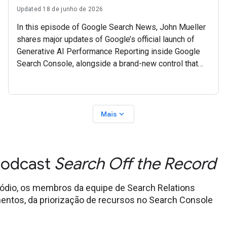
Updated 18 de junho de 2026
In this episode of Google Search News, John Mueller
shares major updates of Google’s official launch of
Generative AI Performance Reporting inside Google
Search Console, alongside a brand-new control that
allows site owners to manage how their
expand_more
Mais
 podcast
Search Off the Record
sódio, os membros da equipe de Search Relations
entos, da priorização de recursos no Search Console