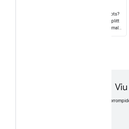
Is your website’s internal search feature secretly
acting as an open invitation for crawling lots and lots?
In this episode of Search off the Record, Martin Splitt
and John Mueller pull back the curtain on how internal
search results pages can turn
Viu
Encontrou um link corrompid