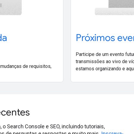
da
Próximos eve
Participe de um evento fut
transmissões ao vivo de ví
 mudanças de requisitos,
estamos organizando e aqu
ecentes
 Search Console e SEO, incluindo tutoriais,
deos de perguntas e respostas e muito mais.
Inscreva-