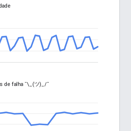
dade
os de falha
¯\_(ツ)_/¯