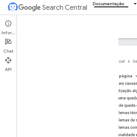
Documentação
Search Central
Documentation
Informações
Introdução
Chat
Fundamentos da Pesquisa
Página inicial
Se
API
Princípios básicos de SEO
Nesta página
Principais causa
Rastreamento e indexação
Atualização al
Pequena queda
Classificação e aspecto da
pesquisa
Grande queda 
Problemas téc
Como monitorar e depurar
Problemas de 
Depurar as quedas no tráfego de
Problemas co
pesquisa
Sazonalidade 