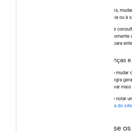
Às vezes, mudan
tendência ou à s
Encontre consul
incluir somente 
Trends
para ente
Mudanças e 
Se você mudar os
Como regra gera
pode levar mais
Se você notar u
mudança do site
Analise o