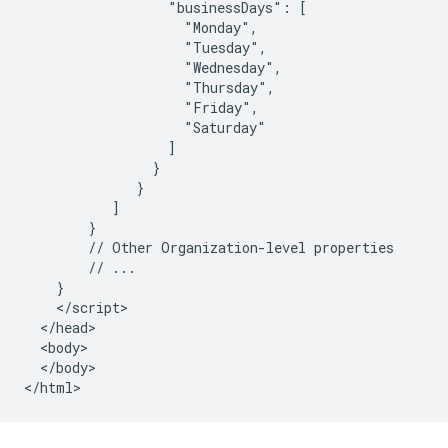
                  "businessDays": [

                    "Monday",

                    "Tuesday",

                    "Wednesday",

                    "Thursday",

                    "Friday",

                    "Saturday"

                  ]

                }

              }

           ]

        }

        // Other Organization-level properties

        // ...

    }

    </script>

  </head>

  <body>

  </body>

</html>