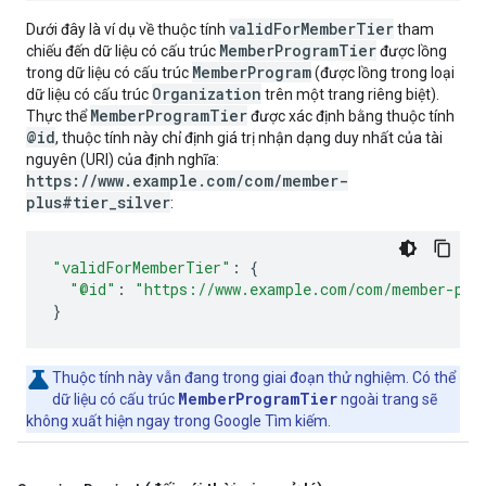
validForMemberTier
Dưới đây là ví dụ về thuộc tính
tham
MemberProgramTier
chiếu đến dữ liệu có cấu trúc
được lồng
MemberProgram
trong dữ liệu có cấu trúc
(được lồng trong loại
Organization
dữ liệu có cấu trúc
trên một trang riêng biệt).
MemberProgramTier
Thực thể
được xác định bằng thuộc tính
@id
, thuộc tính này chỉ định giá trị nhận dạng duy nhất của tài
nguyên (URI) của định nghĩa:
https://www.example.com/com/member-
plus#tier_silver
:
"validForMemberTier"
:
{
"@id"
:
"https://www.example.com/com/member-plu
}
Thuộc tính này vẫn đang trong giai đoạn thử nghiệm. Có thể
MemberProgramTier
dữ liệu có cấu trúc
ngoài trang sẽ
không xuất hiện ngay trong Google Tìm kiếm.