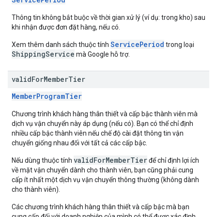
Thông tin không bắt buộc về thời gian xử lý (ví dụ: trong kho) sau
khi nhận được đơn đặt hàng, nếu có.
ServicePeriod
Xem thêm danh sách thuộc tính
trong loại
Shipping
Service
mà Google hỗ trợ.
valid
For
Member
Tier
MemberProgramTier
Chương trình khách hàng thân thiết và cấp bậc thành viên mà
dịch vụ vận chuyển này áp dụng (nếu có). Bạn có thể chỉ định
nhiều cấp bậc thành viên nếu chế độ cài đặt thông tin vận
chuyển giống nhau đối với tất cả các cấp bậc.
validForMemberTier
Nếu dùng thuộc tính
để chỉ định lợi ích
về mặt vận chuyển dành cho thành viên, bạn cũng phải cung
cấp ít nhất một dịch vụ vận chuyển thông thường (không dành
cho thành viên).
Các chương trình khách hàng thân thiết và cấp bậc mà bạn
cung cấp đối với doanh nghiệp của mình có thể được xác định