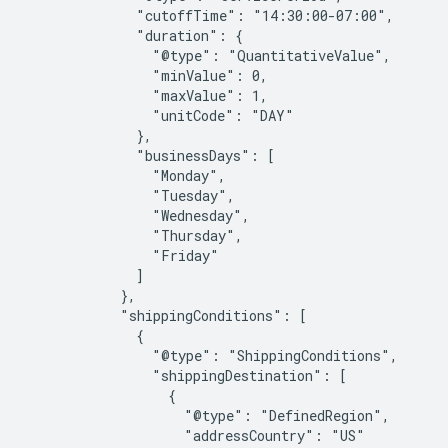
              "cutoffTime": "14:30:00-07:00",

              "duration": {

                "@type": "QuantitativeValue",

                "minValue": 0,

                "maxValue": 1,

                "unitCode": "DAY"

              },

              "businessDays": [

                "Monday",

                "Tuesday",

                "Wednesday",

                "Thursday",

                "Friday"

              ]

            },

            "shippingConditions": [

              {

                "@type": "ShippingConditions",

                "shippingDestination": [

                  {

                    "@type": "DefinedRegion",

                    "addressCountry": "US"
