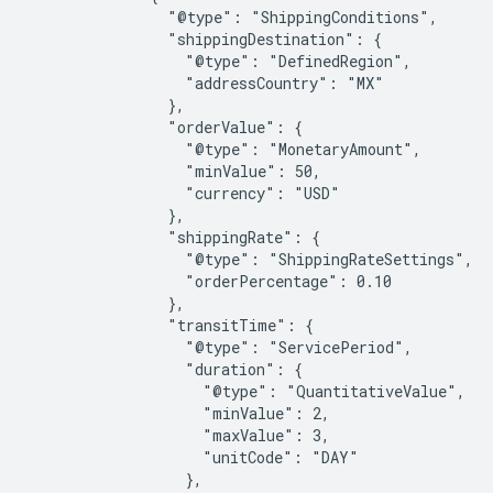
                "@type": "ShippingConditions",

                "shippingDestination": {

                  "@type": "DefinedRegion",

                  "addressCountry": "MX"

                },

                "orderValue": {

                  "@type": "MonetaryAmount",

                  "minValue": 50,

                  "currency": "USD"

                },

                "shippingRate": {

                  "@type": "ShippingRateSettings",

                  "orderPercentage": 0.10

                },

                "transitTime": {

                  "@type": "ServicePeriod",

                  "duration": {

                    "@type": "QuantitativeValue",

                    "minValue": 2,

                    "maxValue": 3,

                    "unitCode": "DAY"

                  },
