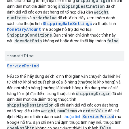
shippingOrigin
cho các lô hàng từ một địa điểm trong
đã chỉ
shippingDestination
định đến một địa điểm trong
đã chỉ
weight
định đối với các đơn đặt hàng có tổ hợp điều kiện
,
numItems
orderValue
và
đã chỉ định. Hãy xem thêm danh
ShippingRateSettings
sách các thuộc tính
và thuộc tính
MonetaryAmount
mà Google hỗ trợ đối với loại
ShippingConditions
. Bạn chỉ nên chỉ định thuộc tính này
doesNotShip
false
nếu
không có hoặc được thiết lập thành
.
transit
Time
ServicePeriod
Nếu có thể, hãy dùng để chỉ định thời gian vận chuyển dự kiến kể
từ khi rời khỏi nơi xuất phát của lô hàng (thường là kho hàng) và
đến nơi nhận hàng (thường là khách hàng). Áp dụng cho các lô
shippingOrigin
hàng từ một địa điểm trong thuộc tính
đã chỉ
định đến một địa điểm trong thuộc tính
shippingDestination
đã chỉ định đối với các đơn đặt hàng
weight
numItems
orderValue
có tổ hợp điều kiện
,
và
đã chỉ
ServicePeriod
định. Hãy xem thêm danh sách
thuộc tính
mà
Google hỗ trợ. Bạn chỉ nên chỉ định thuộc tính này nếu thuộc tính
doesNotShip
false
không có hoặc được thiết lập thành
.