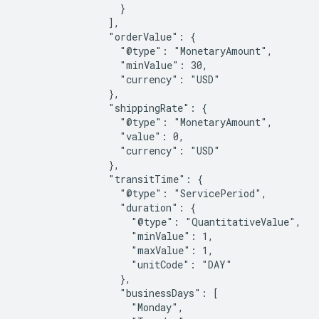
                  }

                ],

                "orderValue": {

                  "@type": "MonetaryAmount",

                  "minValue": 30,

                  "currency": "USD"

                },

                "shippingRate": {

                  "@type": "MonetaryAmount",

                  "value": 0,

                  "currency": "USD"

                },

                "transitTime": {

                  "@type": "ServicePeriod",

                  "duration": {

                    "@type": "QuantitativeValue",

                    "minValue": 1,

                    "maxValue": 1,

                    "unitCode": "DAY"

                  },

                  "businessDays": [

                    "Monday",
