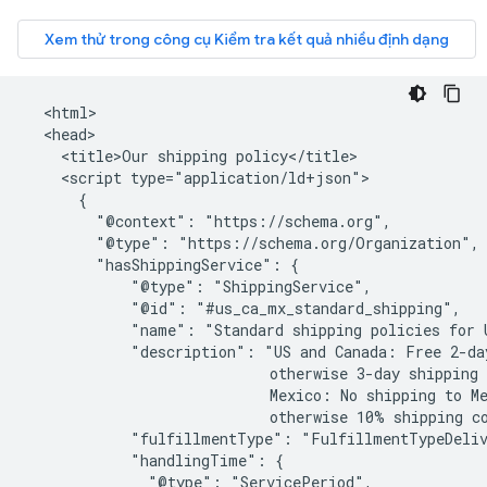
  <html>

  <head>

    <title>Our shipping policy</title>

    <script type="application/ld+json">

      {

        "@context": "https://schema.org",

        "@type": "https://schema.org/Organization",

        "hasShippingService": {

            "@type": "ShippingService",

            "@id": "#us_ca_mx_standard_shipping",

            "name": "Standard shipping policies for U
            "description": "US and Canada: Free 2-day
                            otherwise 3-day shipping 
                            Mexico: No shipping to Me
                            otherwise 10% shipping co
            "fulfillmentType": "FulfillmentTypeDeliv
            "handlingTime": {

              "@type": "ServicePeriod",
