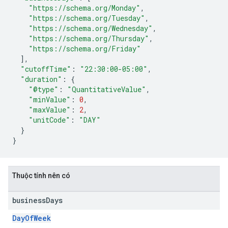
"https://schema.org/Monday"
,
"https://schema.org/Tuesday"
,
"https://schema.org/Wednesday"
,
"https://schema.org/Thursday"
,
"https://schema.org/Friday"
],
"cutoffTime"
:
"22:30:00-05:00"
,
"duration"
:
{
"@type"
:
"QuantitativeValue"
,
"minValue"
:
0
,
"maxValue"
:
2
,
"unitCode"
:
"DAY"
}
}
Thuộc tính nên có
business
Days
DayOfWeek