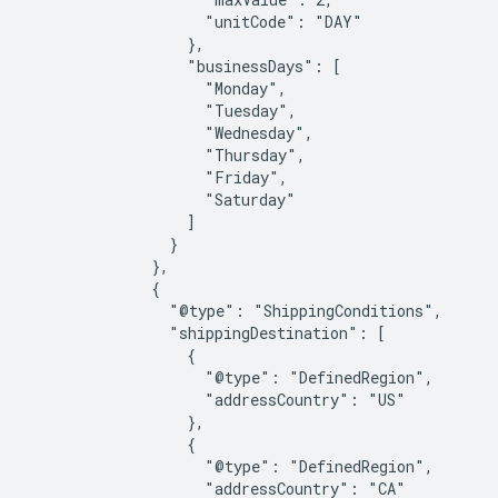
                    "unitCode": "DAY"

                  },

                  "businessDays": [

                    "Monday",

                    "Tuesday",

                    "Wednesday",

                    "Thursday",

                    "Friday",

                    "Saturday"

                  ]

                }

              },

              {

                "@type": "ShippingConditions",

                "shippingDestination": [

                  {

                    "@type": "DefinedRegion",

                    "addressCountry": "US"

                  },

                  {

                    "@type": "DefinedRegion",

                    "addressCountry": "CA"
