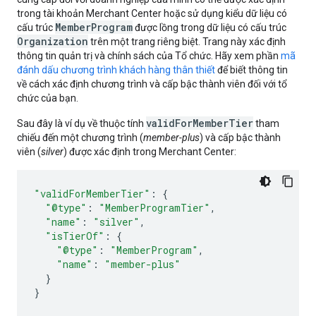
trong tài khoản Merchant Center hoặc sử dụng kiểu dữ liệu có
MemberProgram
cấu trúc
được lồng trong dữ liệu có cấu trúc
Organization
trên một trang riêng biệt. Trang này xác định
thông tin quản trị và chính sách của Tổ chức. Hãy xem phần
mã
đánh dấu chương trình khách hàng thân thiết
để biết thông tin
về cách xác định chương trình và cấp bậc thành viên đối với tổ
chức của bạn.
validForMemberTier
Sau đây là ví dụ về thuộc tính
tham
chiếu đến một chương trình (
member-plus
) và cấp bậc thành
viên (
silver
) được xác định trong Merchant Center:
"validForMemberTier"
:
{
"@type"
:
"MemberProgramTier"
,
"name"
:
"silver"
,
"isTierOf"
:
{
"@type"
:
"MemberProgram"
,
"name"
:
"member-plus"
}
}