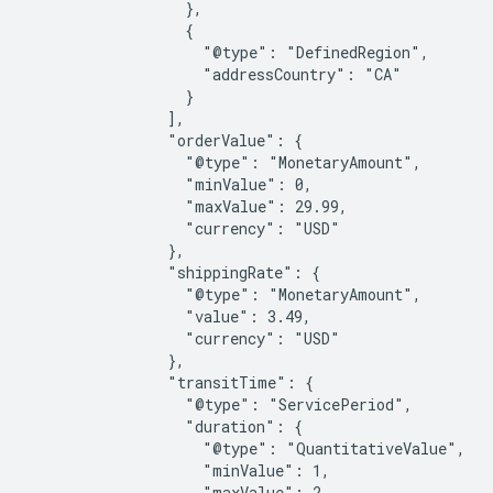
                  },

                  {

                    "@type": "DefinedRegion",

                    "addressCountry": "CA"

                  }

                ],

                "orderValue": {

                  "@type": "MonetaryAmount",

                  "minValue": 0,

                  "maxValue": 29.99,

                  "currency": "USD"

                },

                "shippingRate": {

                  "@type": "MonetaryAmount",

                  "value": 3.49,

                  "currency": "USD"

                },

                "transitTime": {

                  "@type": "ServicePeriod",

                  "duration": {

                    "@type": "QuantitativeValue",

                    "minValue": 1,

                    "maxValue": 2,
