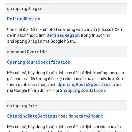
shipping
Origin
DefinedRegion
Cho biết địa điểm xuất phát của hàng vận chuyển (nếu có). Xem
DefinedRegion
danh sách thuộc tính
trong thuộc tính
shippingOrigin
mà Google hỗ trợ.
seasonal
Override
OpeningHoursSpecification
Nếu có thể, hãy dùng thuộc tính này để chỉ định khoảng thời gian
giới hạn mà đối tượng điều kiện vận chuyển này có hiệu lực. Xem
OpeningHoursSpecification
thêm danh sách thuộc tính
ShippingConditions
mà Google hỗ trợ đối với loại
.
shipping
Rate
ShippingRateSettings
MonetaryAmount
hoặc
Nếu có thể, hãy dùng thuộc tính này để chỉ định phí vận chuyển