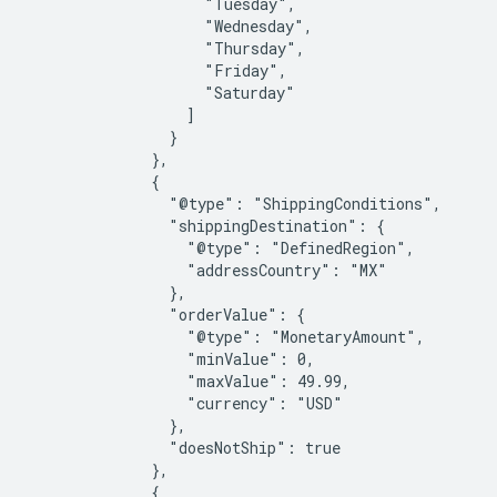
                    "Tuesday",

                    "Wednesday",

                    "Thursday",

                    "Friday",

                    "Saturday"

                  ]

                }

              },

              {

                "@type": "ShippingConditions",

                "shippingDestination": {

                  "@type": "DefinedRegion",

                  "addressCountry": "MX"

                },

                "orderValue": {

                  "@type": "MonetaryAmount",

                  "minValue": 0,

                  "maxValue": 49.99,

                  "currency": "USD"

                },

                "doesNotShip": true

              },

              {
