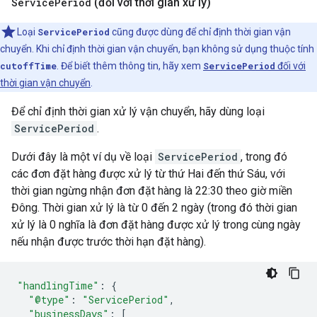
Service
Period
(đối với thời gian xử lý)
Loại
ServicePeriod
cũng được dùng để chỉ định thời gian vận
chuyển. Khi chỉ định thời gian vận chuyển, bạn không sử dụng thuộc tính
cutoffTime
. Để biết thêm thông tin, hãy xem
ServicePeriod
đối với
thời gian vận chuyển
.
Để chỉ định thời gian xử lý vận chuyển, hãy dùng loại
ServicePeriod
.
Dưới đây là một ví dụ về loại
ServicePeriod
, trong đó
các đơn đặt hàng được xử lý từ thứ Hai đến thứ Sáu, với
thời gian ngừng nhận đơn đặt hàng là 22:30 theo giờ miền
Đông. Thời gian xử lý là từ 0 đến 2 ngày (trong đó thời gian
xử lý là 0 nghĩa là đơn đặt hàng được xử lý trong cùng ngày
nếu nhận được trước thời hạn đặt hàng).
"handlingTime"
:
{
"@type"
:
"ServicePeriod"
,
"businessDays"
:
[