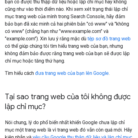
bạn có được thu thập dữ liệu hoặc lập chỉ mục hay không
cũng như vào thời điểm nào. Khi xem xét trạng thái lập chỉ
mục trang web của mình trong Search Console, hãy đảm
bảo bạn đã xác minh cả hai phiên bản "có www" và "không
có www" (chẳng hạn như "www.example.com" và
"example.com"). Xin lưu ý rằng mặc dù
tệp sơ đồ trang web
có thể giúp chúng tôi tìm hiểu trang web của bạn, nhưng
không đảm bảo được rằng trang web của bạn sẽ được lập
chỉ mục hoặc tăng thứ hạng.
Tìm hiểu cách
đưa trang web của bạn lên Google
.
Tại sao trang web của tôi không được
lập chỉ mục?
Nói chung, lý do phổ biến nhất khiến Google chưa lập chỉ
mục một trang web là vì trang web đó vẫn còn quá mới. Hãy
kiên nhẫn và
yêu cầu Google thu thập dữ liệu và lập chỉ mục