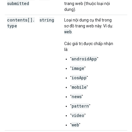
submitted
trang web (thuộc loại nội
dung).
contents[]
.
string
Loại nội dung cụ thể trong
type
sơ đồ trang web này. Ví dụ:
web
.
Các giá trị được chấp nhận
là:
androidApp
"
"
image
"
"
iosApp
"
"
mobile
"
"
news
"
"
pattern
"
"
video
"
"
web
"
"