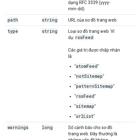
dạng RFC 3339 (yyyy-
mm-dd).
path
string
URL của sơ đồ trang web.
type
string
Loại sơ đồ trang web. Ví
rss
Feed
dụ:
.
Các giá trị được chấp nhận
là:
atomFeed
"
"
notSitemap
"
"
patternSitemap
"
"
rssFeed
"
"
sitemap
"
"
urlList
"
"
warnings
long
Số cảnh báo cho sơ đồ
trang web. Đây thường là