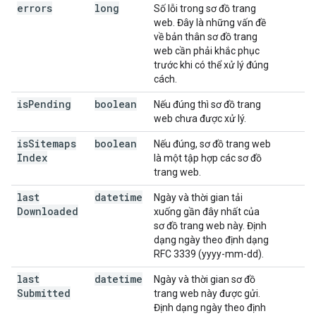
errors
long
Số lỗi trong sơ đồ trang
web. Đây là những vấn đề
về bản thân sơ đồ trang
web cần phải khắc phục
trước khi có thể xử lý đúng
cách.
is
Pending
boolean
Nếu đúng thì sơ đồ trang
web chưa được xử lý.
is
Sitemaps
boolean
Nếu đúng, sơ đồ trang web
Index
là một tập hợp các sơ đồ
trang web.
last
datetime
Ngày và thời gian tải
Downloaded
xuống gần đây nhất của
sơ đồ trang web này. Định
dạng ngày theo định dạng
RFC 3339 (yyyy-mm-dd).
last
datetime
Ngày và thời gian sơ đồ
Submitted
trang web này được gửi.
Định dạng ngày theo định