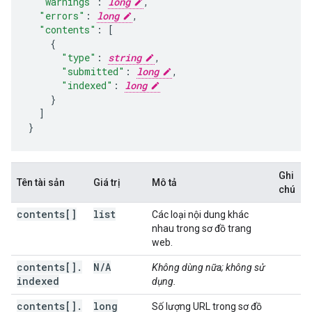
"warnings"
:
long
,
"errors"
:
long
,
"contents"
:
[
"type"
:
string
,
"submitted"
:
long
,
"indexed"
:
long
]
}
Ghi
Tên tài sản
Giá trị
Mô tả
chú
contents[]
list
Các loại nội dung khác
nhau trong sơ đồ trang
web.
contents[]
.
N
/
A
Không dùng nữa; không sử
indexed
dụng.
contents[]
.
long
Số lượng URL trong sơ đồ