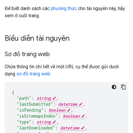
Để biết danh sách các
phương thức
cho tài nguyên này, hãy
xem ở cuối trang.
Biểu diễn tài nguyên
Sơ đồ trang web
Chứa thông tin chi tiết về một URL cụ thể được gửi dưới
dạng
sơ đồ trang web
.
"path"
:
string
,
"lastSubmitted"
:
datetime
,
"isPending"
:
boolean
,
"isSitemapsIndex"
:
boolean
,
"type"
:
string
,
"lastDownloaded"
:
datetime
,