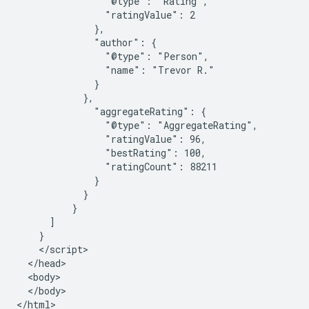
                "@type": "Rating",

                "ratingValue": 2

              },

              "author": {

                "@type": "Person",

                "name": "Trevor R."

              }

            },

              "aggregateRating": {

                "@type": "AggregateRating",

                "ratingValue": 96,

                "bestRating": 100,

                "ratingCount": 88211

              }

            }

          }

      ]

    }

    </script>

  </head>

  <body>

  </body>

</html>