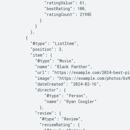
                "ratingValue": 61,

                "bestRating": 100,

                "ratingCount": 21985

              }

            }

          },

        {

          "@type": "ListItem",

          "position": 3,

          "item": {

            "@type": "Movie",

            "name": "Black Panther",

            "url": "https://example.com/2024-best-pi
            "image": "https://example.com/photos/6x9
            "dateCreated": "2024-02-16",

            "director": {

                "@type": "Person",

                "name": "Ryan Coogler"

              },

            "review": {

              "@type": "Review",

              "reviewRating": {
