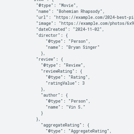
            "@type": "Movie",

            "name": "Bohemian Rhapsody",

            "url": "https://example.com/2024-best-pi
            "image": "https://example.com/photos/6x9
            "dateCreated": "2024-11-02",

            "director": {

                "@type": "Person",

                "name": "Bryan Singer"

              },

            "review": {

              "@type": "Review",

              "reviewRating": {

                "@type": "Rating",

                "ratingValue": 3

              },

              "author": {

                "@type": "Person",

                "name": "Vin S."

              }

            },

              "aggregateRating": {

                "@type": "AggregateRating",
