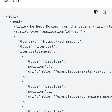
JSON-LD:
<html>

  <head>

    <title>The Best Movies from the Oscars - 2024</ti
    <script type="application/ld+json">

    {

      "@context":"https://schema.org",

      "@type":"ItemList",

      "itemListElement":[

        {

          "@type":"ListItem",

          "position":1,

          "url":"https://example.com/a-star-is-born.
        },

        {

          "@type":"ListItem",

          "position":2,

          "url":"https://example.com/bohemian-rhapso
        },

        {

          "@type":"ListItem",
