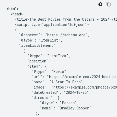
<html>

  <head>

    <title>The Best Movies from the Oscars - 2024</ti
    <script type="application/ld+json">

    {

      "@context": "https://schema.org",

      "@type": "ItemList",

      "itemListElement": [

        {

          "@type": "ListItem",

          "position": 1,

          "item": {

            "@type": "Movie",

            "url": "https://example.com/2024-best-pi
            "name": "A Star Is Born",

            "image": "https://example.com/photos/6x9
            "dateCreated": "2024-10-05",

            "director": {

                "@type": "Person",

                "name": "Bradley Cooper"

              },
