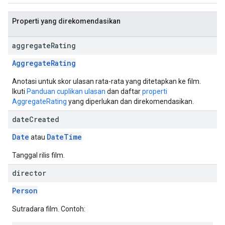
Properti yang direkomendasikan
aggregate
Rating
AggregateRating
Anotasi untuk skor ulasan rata-rata yang ditetapkan ke film.
Ikuti
Panduan cuplikan ulasan
dan daftar
properti
AggregateRating
yang diperlukan dan direkomendasikan.
date
Created
Date
Date
Time
atau
Tanggal rilis film.
director
Person
Sutradara film. Contoh: