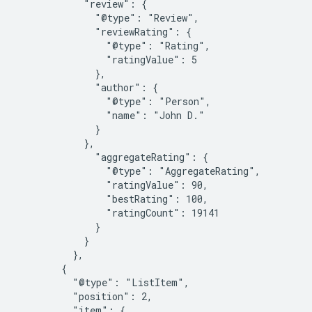
            "review": {

              "@type": "Review",

              "reviewRating": {

                "@type": "Rating",

                "ratingValue": 5

              },

              "author": {

                "@type": "Person",

                "name": "John D."

              }

            },

              "aggregateRating": {

                "@type": "AggregateRating",

                "ratingValue": 90,

                "bestRating": 100,

                "ratingCount": 19141

              }

            }

          },

        {

          "@type": "ListItem",

          "position": 2,

          "item": {
