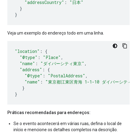
"addressCountry"
:
"日本"
}
}
Veja um exemplo do endereço todo em uma linha.
"location"
:
{
"@type"
:
"Place"
,
"name"
:
"ダイバーシティ東京"
,
"address"
:
{
"@type"
:
"PostalAddress"
,
"name"
:
"東京都江東区青海 1-1-10 ダイバーシティ
}
}
Práticas recomendadas para endereços:
Se o evento acontecerá em várias ruas, defina o local de
início e mencione os detalhes completos na descrição.