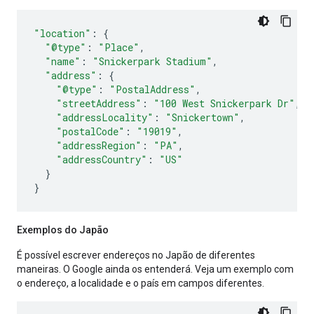
"location"
:
{
"@type"
:
"Place"
,
"name"
:
"Snickerpark Stadium"
,
"address"
:
{
"@type"
:
"PostalAddress"
,
"streetAddress"
:
"100 West Snickerpark Dr"
,
"addressLocality"
:
"Snickertown"
,
"postalCode"
:
"19019"
,
"addressRegion"
:
"PA"
,
"addressCountry"
:
"US"
}
}
Exemplos do Japão
É possível escrever endereços no Japão de diferentes
maneiras. O Google ainda os entenderá. Veja um exemplo com
o endereço, a localidade e o país em campos diferentes.