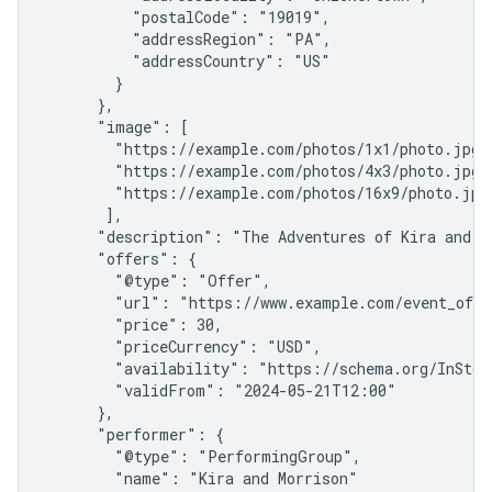
          "postalCode": "19019",

          "addressRegion": "PA",

          "addressCountry": "US"

        }

      },

      "image": [

        "https://example.com/photos/1x1/photo.jpg",
        "https://example.com/photos/4x3/photo.jpg",
        "https://example.com/photos/16x9/photo.jpg"
       ],

      "description": "The Adventures of Kira and M
      "offers": {

        "@type": "Offer",

        "url": "https://www.example.com/event_offer
        "price": 30,

        "priceCurrency": "USD",

        "availability": "https://schema.org/InStock
        "validFrom": "2024-05-21T12:00"

      },

      "performer": {

        "@type": "PerformingGroup",

        "name": "Kira and Morrison"
