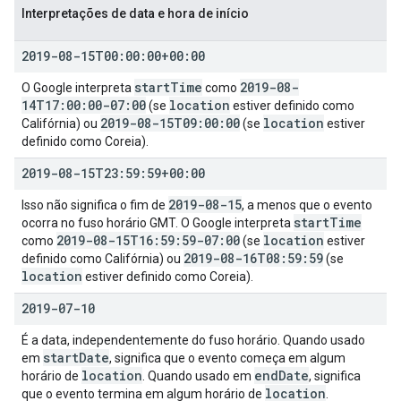
Interpretações de data e hora de início
2019-08-15T00:00:00+00:00
start
Time
2019-08-
O Google interpreta
como
14T17:00:00-07:00
location
(se
estiver definido como
2019-08-15T09:00:00
location
Califórnia) ou
(se
estiver
definido como Coreia).
2019-08-15T23:59:59+00:00
2019-08-15
Isso não significa o fim de
, a menos que o evento
start
Time
ocorra no fuso horário GMT. O Google interpreta
2019-08-15T16:59:59-07:00
location
como
(se
estiver
2019-08-16T08:59:59
definido como Califórnia) ou
(se
location
estiver definido como Coreia).
2019-07-10
É a data, independentemente do fuso horário. Quando usado
start
Date
em
, significa que o evento começa em algum
location
end
Date
horário de
. Quando usado em
, significa
location
que o evento termina em algum horário de
.