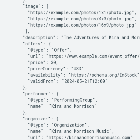
      "image": [

        "https://example.com/photos/1x1/photo.jpg",

        "https://example.com/photos/4x3/photo.jpg",

        "https://example.com/photos/16x9/photo.jpg"

       ],

      "description": "The Adventures of Kira and Mor
      "offers": {

        "@type": "Offer",

        "url": "https://www.example.com/event_offer/1
        "price": 30,

        "priceCurrency": "USD",

        "availability": "https://schema.org/InStock",
        "validFrom": "2024-05-21T12:00"

      },

      "performer": {

        "@type": "PerformingGroup",

        "name": "Kira and Morrison"

      },

      "organizer": {

        "@type": "Organization",

        "name": "Kira and Morrison Music",

        "url": "https://kiraandmorrisonmusic.com"
