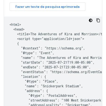
<html>

  <head>

    <title>The Adventures of Kira and Morrison</tit
    <script type="application/ld+json">

    {

      "@context": "https://schema.org",

      "@type": "Event",

      "name": "The Adventures of Kira and Morrison"
      "startDate": "2025-07-21T19:00-05:00",

      "endDate": "2025-07-21T23:00-05:00",

      "eventStatus": "https://schema.org/EventCance
      "location": {

        "@type": "Place",

        "name": "Snickerpark Stadium",

        "address": {

          "@type": "PostalAddress",

          "streetAddress": "100 West Snickerpark Dr
          "addressLocality": "Snickertown",
