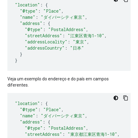
"location"
:
{
"@type"
:
"Place"
,
"name"
:
"ダイバーシティ東京"
,
"address"
:
{
"@type"
:
"PostalAddress"
,
"streetAddress"
:
"江東区青海1-10"
,
"addressLocality"
:
"東京"
,
"addressCountry"
:
"日本"
}
}
Veja um exemplo do endereço e do país em campos
diferentes.
"location"
:
{
"@type"
:
"Place"
,
"name"
:
"ダイバーシティ東京"
,
"address"
:
{
"@type"
:
"PostalAddress"
,
"streetAddress"
:
"東京都江東区青海1-10"
,