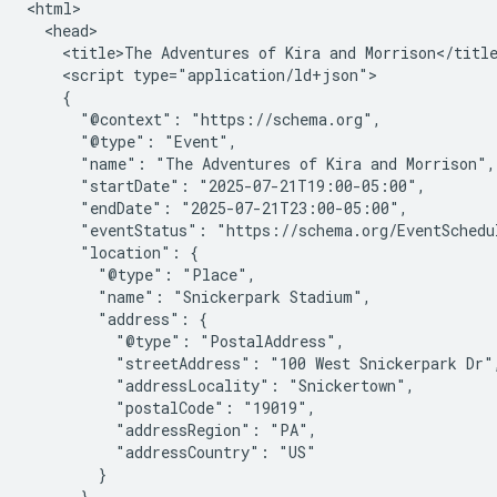
<html>

  <head>

    <title>The Adventures of Kira and Morrison</title
    <script type="application/ld+json">

    {

      "@context": "https://schema.org",

      "@type": "Event",

      "name": "The Adventures of Kira and Morrison",

      "startDate": "2025-07-21T19:00-05:00",

      "endDate": "2025-07-21T23:00-05:00",

      "eventStatus": "https://schema.org/EventSchedul
      "location": {

        "@type": "Place",

        "name": "Snickerpark Stadium",

        "address": {

          "@type": "PostalAddress",

          "streetAddress": "100 West Snickerpark Dr",
          "addressLocality": "Snickertown",

          "postalCode": "19019",

          "addressRegion": "PA",

          "addressCountry": "US"

        }

      },
