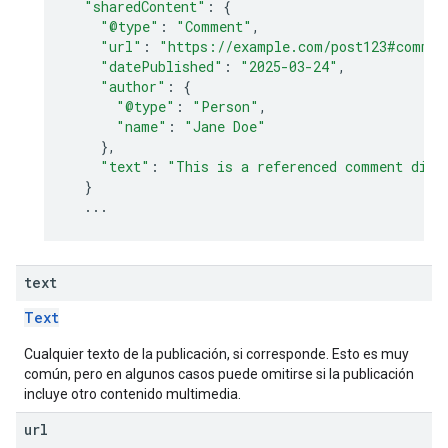
"sharedContent"
:
{
"@type"
:
"Comment"
,
"url"
:
"https://example.com/post123#commen
"datePublished"
:
"2025-03-24"
,
"author"
:
{
"@type"
:
"Person"
,
"name"
:
"Jane Doe"
},
"text"
:
"This is a referenced comment disp
}
...
text
Text
Cualquier texto de la publicación, si corresponde. Esto es muy
común, pero en algunos casos puede omitirse si la publicación
incluye otro contenido multimedia.
url