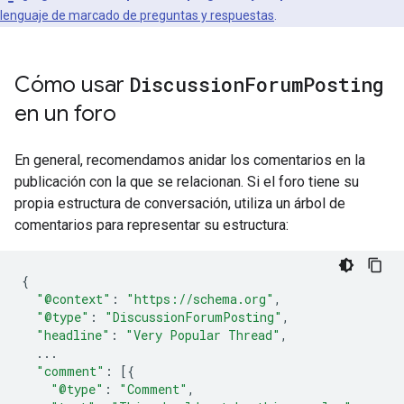
lenguaje de marcado de preguntas y respuestas
.
Cómo usar
Discussion
Forum
Posting
en un foro
En general, recomendamos anidar los comentarios en la
publicación con la que se relacionan. Si el foro tiene su
propia estructura de conversación, utiliza un árbol de
comentarios para representar su estructura:
{
"@context"
:
"https://schema.org"
,
"@type"
:
"DiscussionForumPosting"
,
"headline"
:
"Very Popular Thread"
,
...
"comment"
:
[{
"@type"
:
"Comment"
,