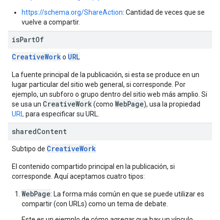
https://schema.org/ShareAction
: Cantidad de veces que se
vuelve a compartir.
is
Part
Of
CreativeWork
URL
o
La fuente principal de la publicación, si esta se produce en un
lugar particular del sitio web general, si corresponde. Por
ejemplo, un subforo o grupo dentro del sitio web más amplio. Si
CreativeWork
WebPage
se usa un
(como
), usa la propiedad
URL
para especificar su URL.
shared
Content
Creative
Work
Subtipo de
El contenido compartido principal en la publicación, si
corresponde. Aquí aceptamos cuatro tipos:
WebPage
: La forma más común en que se puede utilizar es
compartir (con URLs) como un tema de debate.
Este es un ejemplo de cómo agregar que hay un vínculo