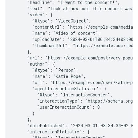
      "headline": "I went to the concert!",

      "text": "Look at how cool this concert was!",
      "video": {

        "@type": "VideoObject",

        "contentUrl": "https://example.com/media/s
        "name": "Video of concert",

        "uploadDate": "2024-03-01T06:34:34+02:00",
        "thumbnailUrl": "https://example.com/media
      },

      "url": "https://example.com/post/very-popular
      "author": {

        "@type": "Person",

        "name": "Katie Pope",

        "url": "https://example.com/user/katie-pope
        "agentInteractionStatistic": {

          "@type": "InteractionCounter",

          "interactionType": "https://schema.org/Wr
          "userInteractionCount": 8

        }

      },

      "datePublished": "2024-03-01T08:34:34+02:00"
      "interactionStatistic": {

        "@type": "InteractionCounter",
