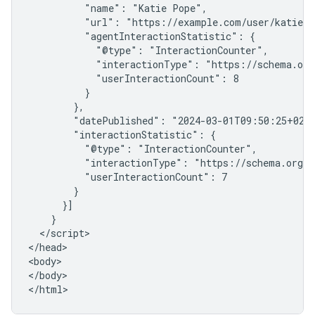
          "name": "Katie Pope",

          "url": "https://example.com/user/katie-po
          "agentInteractionStatistic": {

            "@type": "InteractionCounter",

            "interactionType": "https://schema.org/
            "userInteractionCount": 8

          }

        },

        "datePublished": "2024-03-01T09:50:25+02:0
        "interactionStatistic": {

          "@type": "InteractionCounter",

          "interactionType": "https://schema.org/L
          "userInteractionCount": 7

        }

      }]

    }

  </script>

</head>

<body>

</body>

</html>