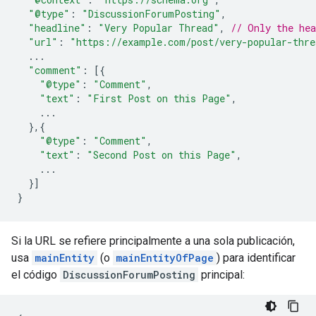
"@type"
:
"DiscussionForumPosting"
,
"headline"
:
"Very Popular Thread"
,
// Only the hea
"url"
:
"https://example.com/post/very-popular-thre
...
"comment"
:
[{
"@type"
:
"Comment"
,
"text"
:
"First Post on this Page"
,
...
},{
"@type"
:
"Comment"
,
"text"
:
"Second Post on this Page"
,
...
}]
}
Si la URL se refiere principalmente a una sola publicación,
usa
mainEntity
(o
mainEntityOfPage
) para identificar
el código
DiscussionForumPosting
principal: