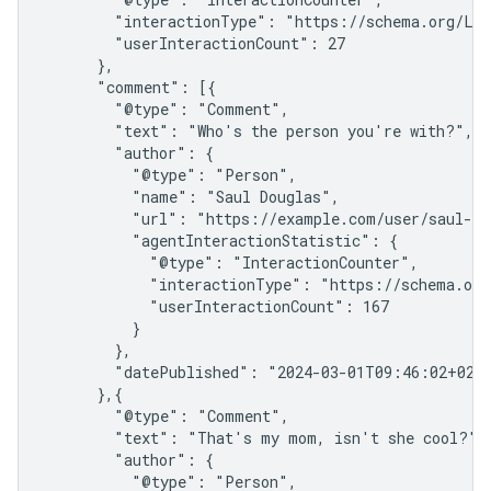
        "interactionType": "https://schema.org/Lik
        "userInteractionCount": 27

      },

      "comment": [{

        "@type": "Comment",

        "text": "Who's the person you're with?",

        "author": {

          "@type": "Person",

          "name": "Saul Douglas",

          "url": "https://example.com/user/saul-dou
          "agentInteractionStatistic": {

            "@type": "InteractionCounter",

            "interactionType": "https://schema.org/
            "userInteractionCount": 167

          }

        },

        "datePublished": "2024-03-01T09:46:02+02:0
      },{

        "@type": "Comment",

        "text": "That's my mom, isn't she cool?",

        "author": {

          "@type": "Person",
