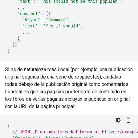
"text"
:
"This should not be this popular"
,
...
"comment"
:
[{
"@type"
:
"Comment"
,
"text"
:
"Yes it should"
,
...
}]
}]
}
Si es de naturaleza más lineal (por ejemplo, una publicación
original seguida de una serie de respuestas), anídalas
todas debajo de la publicación original como comentarios.
Lo ideal es que las páginas posteriores de contenido en
los foros de varias páginas incluyan la publicación original
con la URL de la página principal:
{
// JSON-LD on non-threaded forum at https://exampl
"@context"
:
"https://schema.org"
,