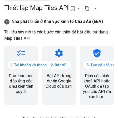
Thiết lập Map Tiles API
Nhà phát triển ở Khu vực kinh tế Châu Âu (EEA)
Tài liệu này mô tả các bước cần thiết để bắt đầu sử dụng
Map Tiles API.
checklist
settings
verified_user
1. Tài khoản và thanh toán
2. Bật API
3. Tạo yêu cầu đầ
Đảm bảo bạn
Bật API trong
Định cấu hình
đáp ứng các
dự án Google
khoá API hoặc
điều kiện tiên
Cloud của bạn.
OAuth để tạo
quyết.
yêu cầu API đã
xác thực.