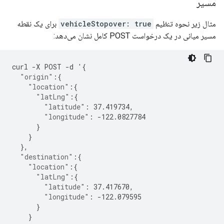
مسیر
مثال زیر نحوه تنظیم
vehicleStopover: true
برای یک نقطه
مسیر میانی در یک درخواست POST کامل نشان می‌دهد:
curl
-
X
POST
-
d
'
{
"origin"
:{
"location"
:{
"latLng"
:{
"latitude"
:
37.419734
,
"longitude"
:
-122.0827784
}
}
},
"destination"
:{
"location"
:{
"latLng"
:{
"latitude"
:
37.417670
,
"longitude"
:
-122.079595
}
}