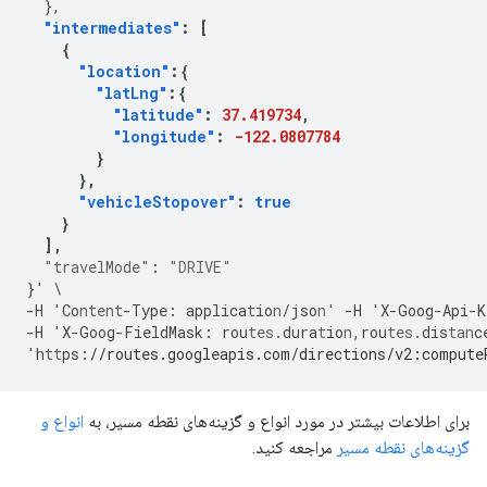
},
"intermediates"
:
[
{
"location"
:{
"latLng"
:{
"latitude"
:
37.419734
,
"longitude"
:
-122.0807784
}
},
"vehicleStopover"
:
true
}
],
"travelMode"
:
"DRIVE"
}
'
\
-
H
'Co
ntent
-
Type
:
applica
t
io
n
/jso
n
'
-
H
'X
-
Goog
-
Api
-
K
-
H
'X
-
Goog
-
FieldMask
:
rou
tes
.dura
t
io
n
,
rou
tes
.dis
tan
c
'h
tt
ps
:
//routes.googleapis.com/directions/v2:compute
برای اطلاعات بیشتر در مورد انواع و گزینه‌های نقطه مسیر، به
انواع و
گزینه‌های نقطه مسیر
مراجعه کنید.