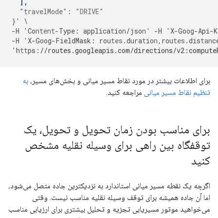
],
"travelMode"
:
"DRIVE"
}
'
\
-
H
'Co
ntent
-
Type
:
applica
t
io
n
/jso
n
'
-
H
'X
-
Goog
-
Api
-
K
-
H
'X
-
Goog
-
FieldMask
:
rou
tes
.dura
t
io
n
,
rou
tes
.dis
tan
c
'h
tt
ps
:
//routes.googleapis.com/directions/v2:compute
برای اطلاعات بیشتر در مورد نقاط مسیر میانی و بخش‌های مسیر،
به
تنظیم نقاط مسیر میانی
مراجعه کنید.
برای مناسب بودن زمان تحویل و تحویل، یک
توقفگاه بین راهی برای وسیله نقلیه مشخص
کنید
اگرچه یک نقطه مسیر میانی استاندارد به نزدیکترین جاده متصل می‌شود،
اما آن جاده همیشه برای توقف وسیله نقلیه مناسب نیست. وقتی
می‌خواهید موتور مسیریابی تجزیه و تحلیل بیشتری برای ارزیابی مناسب