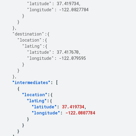
"latitude"
:
37.419734
,
"longitude"
:
-122.0827784
}
}
},
"destination"
:{
"location"
:{
"latLng"
:{
"latitude"
:
37.417670
,
"longitude"
:
-122.079595
}
}
},
"intermediates"
:
[
{
"location"
:{
"latLng"
:{
"latitude"
:
37.419734
,
"longitude"
:
-122.0807784
}
}
}