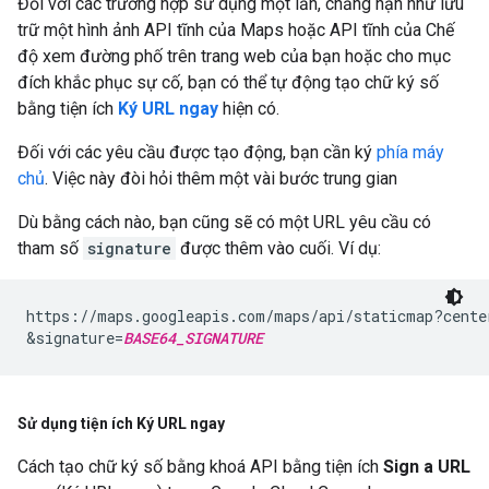
Đối với các trường hợp sử dụng một lần, chẳng hạn như lưu
trữ một hình ảnh API tĩnh của Maps hoặc API tĩnh của Chế
độ xem đường phố trên trang web của bạn hoặc cho mục
đích khắc phục sự cố, bạn có thể tự động tạo chữ ký số
bằng tiện ích
Ký URL ngay
hiện có.
Đối với các yêu cầu được tạo động, bạn cần ký
phía máy
chủ
. Việc này đòi hỏi thêm một vài bước trung gian
Dù bằng cách nào, bạn cũng sẽ có một URL yêu cầu có
tham số
signature
được thêm vào cuối. Ví dụ:
https://maps.googleapis.com/maps/api/staticmap?cente
&signature=
BASE64_SIGNATURE
Sử dụng tiện ích Ký URL ngay
Cách tạo chữ ký số bằng khoá API bằng tiện ích
Sign a URL