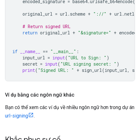
encoded_signature
=
base64
.
urlsafe_b64encode
(
s
original_url
=
url
.
scheme
+
"://"
+
url
.
netloc
# Return signed URL
return
original_url
+
"&signature="
+
encoded_
if
__name__
==
"__main__"
:
input_url
=
input
(
"URL to Sign: "
)
secret
=
input
(
"URL signing secret: "
)
print
(
"Signed URL: "
+
sign_url
(
input_url
,
sec
Ví dụ bằng các ngôn ngữ khác
Bạn có thể xem các ví dụ về nhiều ngôn ngữ hơn trong dự án
url-signing
.
Khắc phục sự cố