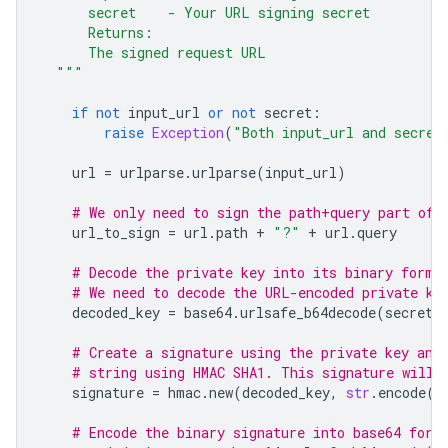
      secret    - Your URL signing secret
      Returns:
      The signed request URL
  """
if
not
input_url
or
not
secret
:
raise
Exception
(
"Both input_url and secret
url
=
urlparse
.
urlparse
(
input_url
)
# We only need to sign the path+query part of 
url_to_sign
=
url
.
path
+
"?"
+
url
.
query
# Decode the private key into its binary forma
# We need to decode the URL-encoded private ke
decoded_key
=
base64
.
urlsafe_b64decode
(
secret
)
# Create a signature using the private key and
# string using HMAC SHA1. This signature will 
signature
=
hmac
.
new
(
decoded_key
,
str
.
encode
(
u
# Encode the binary signature into base64 for 