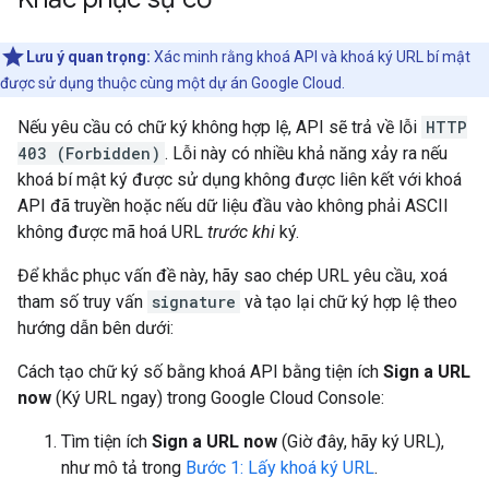
Lưu ý quan trọng:
Xác minh rằng khoá API và khoá ký URL bí mật
được sử dụng thuộc cùng một dự án Google Cloud.
Nếu yêu cầu có chữ ký không hợp lệ, API sẽ trả về lỗi
HTTP
403 (Forbidden)
. Lỗi này có nhiều khả năng xảy ra nếu
khoá bí mật ký được sử dụng không được liên kết với khoá
API đã truyền hoặc nếu dữ liệu đầu vào không phải ASCII
không được mã hoá URL
trước khi
ký.
Để khắc phục vấn đề này, hãy sao chép URL yêu cầu, xoá
tham số truy vấn
signature
và tạo lại chữ ký hợp lệ theo
hướng dẫn bên dưới:
Cách tạo chữ ký số bằng khoá API bằng tiện ích
Sign a URL
now
(Ký URL ngay) trong Google Cloud Console:
Tìm tiện ích
Sign a URL now
(Giờ đây, hãy ký URL),
như mô tả trong
Bước 1: Lấy khoá ký URL
.