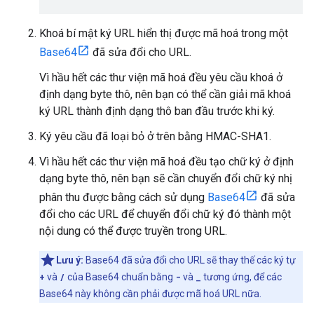
Khoá bí mật ký URL hiển thị được mã hoá trong một
Base64
đã sửa đổi cho URL.
Vì hầu hết các thư viện mã hoá đều yêu cầu khoá ở
định dạng byte thô, nên bạn có thể cần giải mã khoá
ký URL thành định dạng thô ban đầu trước khi ký.
Ký yêu cầu đã loại bỏ ở trên bằng HMAC-SHA1.
Vì hầu hết các thư viện mã hoá đều tạo chữ ký ở định
dạng byte thô, nên bạn sẽ cần chuyển đổi chữ ký nhị
phân thu được bằng cách sử dụng
Base64
đã sửa
đổi cho các URL để chuyển đổi chữ ký đó thành một
nội dung có thể được truyền trong URL.
Lưu ý:
Base64 đã sửa đổi cho URL sẽ thay thế các ký tự
+
và
/
của Base64 chuẩn bằng
-
và
_
tương ứng, để các
Base64 này không cần phải được mã hoá URL nữa.