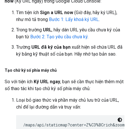
now
(Ký URL ngay) trong Google Cloud Console:
Tìm tiện ích
Sign a URL now
(Giờ đây, hãy ký URL),
như mô tả trong
Bước 1: Lấy khoá ký URL
.
Trong trường
URL
, hãy dán URL yêu cầu chưa ký của
bạn từ
Bước 2: Tạo yêu cầu chưa ký
.
Trường
URL đã ký của bạn
xuất hiện sẽ chứa URL đã
ký bằng kỹ thuật số của bạn. Hãy nhớ tạo bản sao.
Tạo chữ ký số phía máy chủ
So với tiện ích
Ký URL ngay
, bạn sẽ cần thực hiện thêm một
số thao tác khi tạo chữ ký số phía máy chủ:
Loại bỏ giao thức và phần máy chủ lưu trữ của URL,
chỉ để lại đường dẫn và truy vấn:
/maps/api/staticmap?center=Z%C3%BCrich&zoom=1