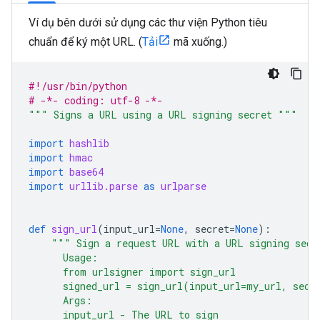
Ví dụ bên dưới sử dụng các thư viện Python tiêu
chuẩn để ký một URL. (
Tải
mã xuống.)
#!/usr/bin/python
# -*- coding: utf-8 -*-
""" Signs a URL using a URL signing secret """
import
hashlib
import
hmac
import
base64
import
urllib.parse
as
urlparse
def
sign_url
(
input_url
=
None
,
secret
=
None
):
""" Sign a request URL with a URL signing secr
      Usage:
      from urlsigner import sign_url
      signed_url = sign_url(input_url=my_url, secr
      Args:
      input_url - The URL to sign