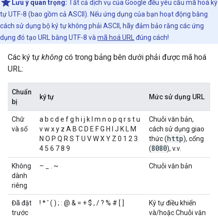
Lưu ý quan trọng:
Tất cả dịch vụ của Google đều yêu cầu mã hoá ký
tự UTF-8 (bao gồm cả ASCII). Nếu ứng dụng của bạn hoạt động bằng
cách sử dụng bộ ký tự không phải ASCII, hãy đảm bảo rằng các ứng
dụng đó tạo URL bằng UTF-8 và
mã hoá URL
đúng cách!
Các ký tự
không
có trong bảng bên dưới phải được mã hoá
URL:
Chuẩn
ký tự
Mức sử dụng URL
bị
Chữ
a b c d e f g h i j k l m n o p q r s t u
Chuỗi văn bản,
và số
v w x y z A B C D E F G H I J K L M
cách sử dụng giao
http
N O P Q R S T U V W X Y Z 0 1 2 3
thức (
), cổng
8080
4 5 6 7 8 9
(
), v.v.
Không
– _ . ~
Chuỗi văn bản
dành
riêng
Đã đặt
! * ' ( ) ; : @ & = + $ , / ? % # [ ]
Ký tự điều khiển
trước
và/hoặc Chuỗi văn