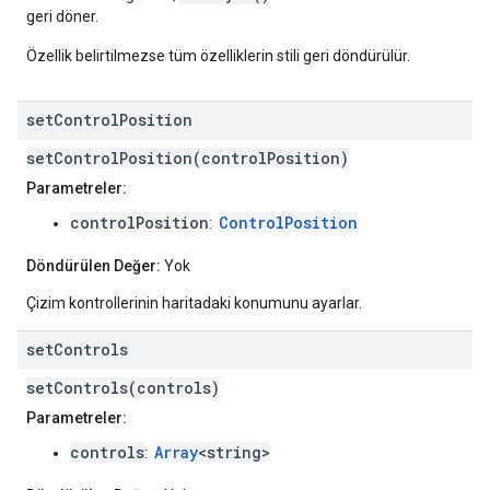
geri döner.
Özellik belirtilmezse tüm özelliklerin stili geri döndürülür.
set
Control
Position
setControlPosition(controlPosition)
Parametreler:
controlPosition
ControlPosition
:
Döndürülen Değer:
Yok
Çizim kontrollerinin haritadaki konumunu ayarlar.
set
Controls
setControls(controls)
Parametreler:
controls
Array
<string>
: