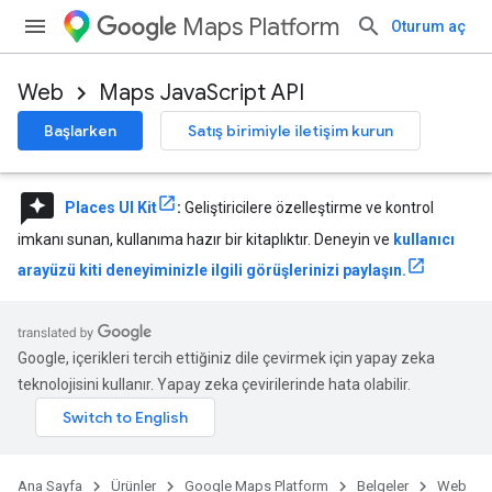
Maps Platform
Oturum aç
Web
Maps JavaScript API
Başlarken
Satış birimiyle iletişim kurun
reviews
Places UI Kit
:
Geliştiricilere özelleştirme ve kontrol
imkanı sunan, kullanıma hazır bir kitaplıktır. Deneyin ve
kullanıcı
arayüzü kiti deneyiminizle ilgili görüşlerinizi paylaşın.
Google, içerikleri tercih ettiğiniz dile çevirmek için yapay zeka
teknolojisini kullanır. Yapay zeka çevirilerinde hata olabilir.
Ana Sayfa
Ürünler
Google Maps Platform
Belgeler
Web