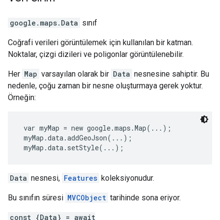
google.maps
.
Data
sınıf
Coğrafi verileri görüntülemek için kullanılan bir katman.
Noktalar, çizgi dizileri ve poligonlar görüntülenebilir.
Her
Map
varsayılan olarak bir
Data
nesnesine sahiptir. Bu
nedenle, çoğu zaman bir nesne oluşturmaya gerek yoktur.
Örneğin:
 var myMap = new google.maps.Map(...);
 myMap.data.addGeoJson(...);
 myMap.data.setStyle(...); 
Data
nesnesi,
Features
koleksiyonudur.
Bu sınıfın süresi
MVCObject
tarihinde sona eriyor.
const {Data} = await