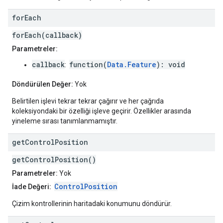
for
Each
forEach(callback)
Parametreler:
callback
function(
Data.Feature
): void
:
Döndürülen Değer:
Yok
Belirtilen işlevi tekrar tekrar çağırır ve her çağrıda
koleksiyondaki bir özelliği işleve geçirir. Özellikler arasında
yineleme sırası tanımlanmamıştır.
get
Control
Position
getControlPosition()
Parametreler:
Yok
ControlPosition
İade Değeri:
Çizim kontrollerinin haritadaki konumunu döndürür.