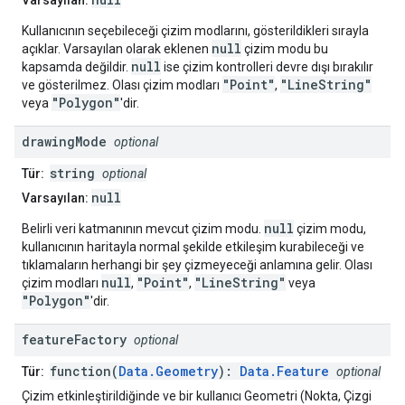
Varsayılan:
Kullanıcının seçebileceği çizim modlarını, gösterildikleri sırayla
null
açıklar. Varsayılan olarak eklenen
çizim modu bu
null
kapsamda değildir.
ise çizim kontrolleri devre dışı bırakılır
"Point"
"LineString"
ve gösterilmez. Olası çizim modları
,
"Polygon"
veya
'dir.
drawing
Mode
optional
string
Tür:
optional
null
Varsayılan:
null
Belirli veri katmanının mevcut çizim modu.
çizim modu,
kullanıcının haritayla normal şekilde etkileşim kurabileceği ve
tıklamaların herhangi bir şey çizmeyeceği anlamına gelir. Olası
null
"Point"
"LineString"
çizim modları
,
,
veya
"Polygon"
'dir.
feature
Factory
optional
function(
Data.Geometry
):
Data.Feature
Tür:
optional
Çizim etkinleştirildiğinde ve bir kullanıcı Geometri (Nokta, Çizgi