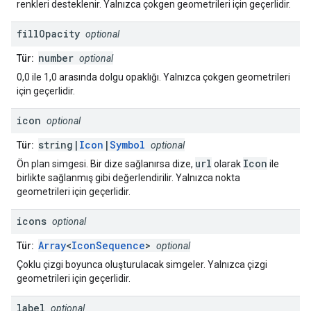
renkleri desteklenir. Yalnızca çokgen geometrileri için geçerlidir.
fill
Opacity
optional
number
Tür:
optional
0,0 ile 1,0 arasında dolgu opaklığı. Yalnızca çokgen geometrileri
için geçerlidir.
icon
optional
string|
Icon
|
Symbol
Tür:
optional
url
Icon
Ön plan simgesi. Bir dize sağlanırsa dize,
olarak
ile
birlikte sağlanmış gibi değerlendirilir. Yalnızca nokta
geometrileri için geçerlidir.
icons
optional
Array
<
IconSequence
>
Tür:
optional
Çoklu çizgi boyunca oluşturulacak simgeler. Yalnızca çizgi
geometrileri için geçerlidir.
label
optional