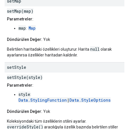
set
Map
setMap(map)
Parametreler:
map
Map
:
Döndürülen Değer:
Yok
null
Belirtilen haritadaki özellikleri oluşturur. Harita
olarak
ayarlanırsa özellikler haritadan kaldırılır.
set
Style
setStyle(style)
Parametreler:
style
:
Data.StylingFunction
|
Data.StyleOptions
Döndürülen Değer:
Yok
Koleksiyondaki tüm özelliklerin stilini ayarlar.
overrideStyle()
aracılığıyla özellik bazında belirtilen stiller