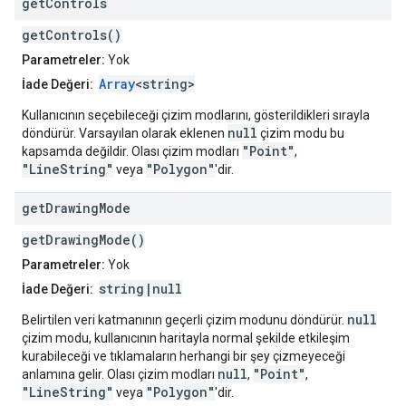
get
Controls
getControls()
Parametreler:
Yok
Array
<string>
İade Değeri:
Kullanıcının seçebileceği çizim modlarını, gösterildikleri sırayla
null
döndürür. Varsayılan olarak eklenen
çizim modu bu
"Point"
kapsamda değildir. Olası çizim modları
,
"LineString"
"Polygon"
veya
'dir.
get
Drawing
Mode
getDrawingMode()
Parametreler:
Yok
string|null
İade Değeri:
null
Belirtilen veri katmanının geçerli çizim modunu döndürür.
çizim modu, kullanıcının haritayla normal şekilde etkileşim
kurabileceği ve tıklamaların herhangi bir şey çizmeyeceği
null
"Point"
anlamına gelir. Olası çizim modları
,
,
"LineString"
"Polygon"
veya
'dir.