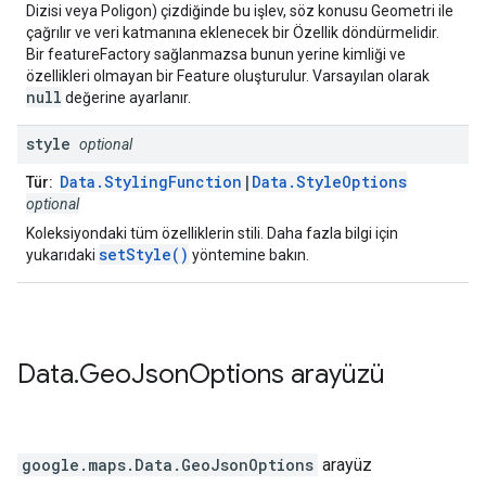
Dizisi veya Poligon) çizdiğinde bu işlev, söz konusu Geometri ile
çağrılır ve veri katmanına eklenecek bir Özellik döndürmelidir.
Bir featureFactory sağlanmazsa bunun yerine kimliği ve
özellikleri olmayan bir Feature oluşturulur. Varsayılan olarak
null
değerine ayarlanır.
style
optional
Data.StylingFunction
|
Data.StyleOptions
Tür:
optional
Koleksiyondaki tüm özelliklerin stili. Daha fazla bilgi için
setStyle()
yukarıdaki
yöntemine bakın.
Data
.
Geo
Json
Options
arayüzü
google.maps
.
Data.GeoJsonOptions
arayüz