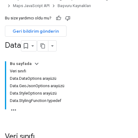
Maps JavaScript API
Başvuru Kaynakları
Bu size yardımcı oldu mu?
Geri bildirim gönderin
Data
Bu sayfada
Veri sınıfı
Data.DataOptions arayüzü
Data.GeoJsonOptions arayüzü
Data.StyleOptions arayüzü
Data.StylingFunction typedef
Veri
sınıfı