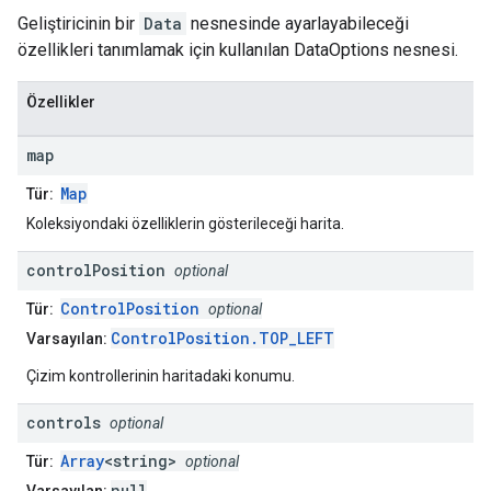
Geliştiricinin bir
Data
nesnesinde ayarlayabileceği
özellikleri tanımlamak için kullanılan DataOptions nesnesi.
Özellikler
map
Map
Tür:
Koleksiyondaki özelliklerin gösterileceği harita.
control
Position
optional
ControlPosition
Tür:
optional
ControlPosition.TOP_LEFT
Varsayılan:
Çizim kontrollerinin haritadaki konumu.
controls
optional
Array
<string>
Tür:
optional
null