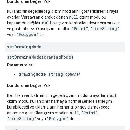
Döndürülen Değer:
Yok
Kullanıcının seçebileceği çizim modlarını, gösterildikleri sırayla
null
ayarlar. Varsayılan olarak eklenen
çizim modu bu
null
kapsamda değildir.
ise çizim kontrolleri devre dışı bırakılır
"Point"
"LineString"
ve gösterilmez. Olası çizim modları
,
"Polygon"
veya
'dir.
set
Drawing
Mode
setDrawingMode(drawingMode)
Parametreler:
drawingMode
string
:
optional
Döndürülen Değer:
Yok
null
Belirtilen veri katmanının geçerli çizim modunu ayarlar.
çizim modu, kullanıcının haritayla normal şekilde etkileşim
kurabileceği ve tıklamaların herhangi bir şey çizmeyeceği
null
"Point"
anlamına gelir. Olası çizim modları
,
,
"LineString"
"Polygon"
veya
'dir.