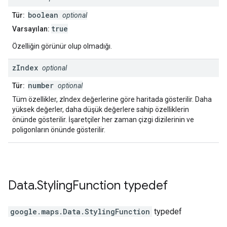
boolean
Tür:
optional
true
Varsayılan:
Özelliğin görünür olup olmadığı.
z
Index
optional
number
Tür:
optional
Tüm özellikler, zIndex değerlerine göre haritada gösterilir. Daha
yüksek değerler, daha düşük değerlere sahip özelliklerin
önünde gösterilir. İşaretçiler her zaman çizgi dizilerinin ve
poligonların önünde gösterilir.
Data
.
Styling
Function
typedef
google.maps
.
Data.StylingFunction
typedef