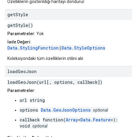
Özelliklerin gösterildiği haritayı döndürür.
get
Style
getStyle()
Parametreler:
Yok
İade Değeri:
Data.StylingFunction
|
Data.StyleOptions
Koleksiyondaki tüm özelliklerin stilini alır.
load
Geo
Json
loadGeoJson(url[, options, callback])
Parametreler:
url
string
:
options
Data.GeoJsonOptions
:
optional
callback
function(
Array
<
Data.Feature
>):
:
void
optional