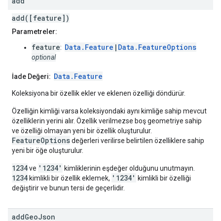
add
add([feature])
Parametreler:
feature
Data.Feature
|
Data.FeatureOptions
:
optional
Data.Feature
İade Değeri:
Koleksiyona bir özellik ekler ve eklenen özelliği döndürür.
Özelliğin kimliği varsa koleksiyondaki aynı kimliğe sahip mevcut
özelliklerin yerini alır. Özellik verilmezse boş geometriye sahip
ve özelliği olmayan yeni bir özellik oluşturulur.
FeatureOptions
değerleri verilirse belirtilen özelliklere sahip
yeni bir öğe oluşturulur.
1234
'1234'
ve
kimliklerinin eşdeğer olduğunu unutmayın.
1234
'1234'
kimlikli bir özellik eklemek,
kimlikli bir özelliği
değiştirir ve bunun tersi de geçerlidir.
add
Geo
Json