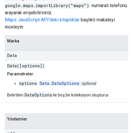
google.maps.importLibrary("maps")
numaralı telefonu
arayarak erişebilirsiniz.
Maps JavaScript API'deki kitaplıklar
başlıklı makaleyi
inceleyin.
Marka
Data
Data([options])
Parametreler:
options
Data.DataOptions
:
optional
DataOptions
Belirtilen
ile boş bir koleksiyon oluşturur.
Yöntemler