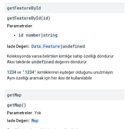
get
Feature
By
Id
getFeatureById(id)
Parametreler:
id
number|string
:
Data.Feature
|undefined
İade Değeri:
Koleksiyonda varsa belirtilen kimliğe sahip özelliği döndürür.
undefined
Aksi takdirde
değerini döndürür.
1234
'1234'
ve
kimliklerinin eşdeğer olduğunu unutmayın.
Aynı özelliği aramak için her ikisi de kullanılabilir.
get
Map
getMap()
Parametreler:
Yok
Map
İade Değeri: