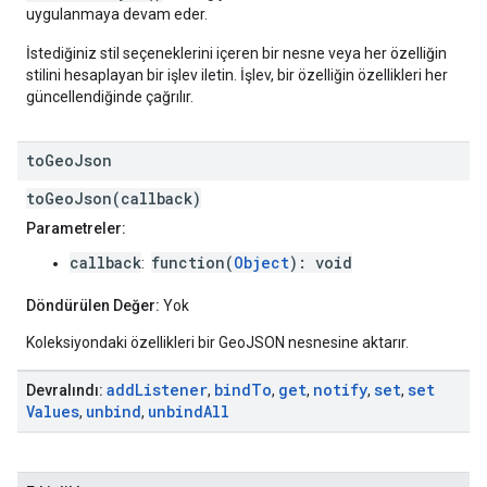
uygulanmaya devam eder.
İstediğiniz stil seçeneklerini içeren bir nesne veya her özelliğin
stilini hesaplayan bir işlev iletin. İşlev, bir özelliğin özellikleri her
güncellendiğinde çağrılır.
to
Geo
Json
toGeoJson(callback)
Parametreler:
callback
function(
Object
): void
:
Döndürülen Değer:
Yok
Koleksiyondaki özellikleri bir GeoJSON nesnesine aktarır.
add
Listener
bind
To
get
notify
set
set
Devralındı:
,
,
,
,
,
Values
unbind
unbind
All
,
,