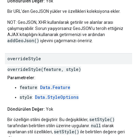
Döndürülen Değer:
Yok
Bir URL'den GeoJSON yükler ve özellikleri koleksiyona ekler.
NOT: GeoJSON, XHR kullanılarak getirilir ve alanlar arası
çalışmayabilir. Sorun yaşıyorsanız GeoJSON'u tercih ettiğiniz
AJAX kitaplığını kullanarak getirmenizi ve ardından
addGeoJson()
işlevini çağırmanızı öneririz.
override
Style
overrideStyle(feature, style)
Parametreler:
feature
Data.Feature
:
style
Data.StyleOptions
:
Döndürülen Değer:
Yok
setStyle()
Bir özelliğin stilini değiştirir. Bu değişiklikler,
null
tarafından belirtilen stilin üzerine uygulanır.
olarak
setStyle()
ayarlanan stil özellikleri,
ile belirtilen değere geri