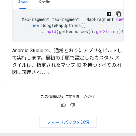
Java
Kotlin
MapFragment
mapFragment
=
MapFragment
.
newInsta
new
GoogleMapOptions
()
.
mapId
(
getResources
().
getString
(
R
.
stri
Android Studio で、通常どおりにアプリをビルドし
て実行します。最初の手順で設定したカスタム ス
タイルは、指定されたマップ ID を持つすべての地
図に適用されます。
この情報は役に立ちましたか？
フィードバックを送信