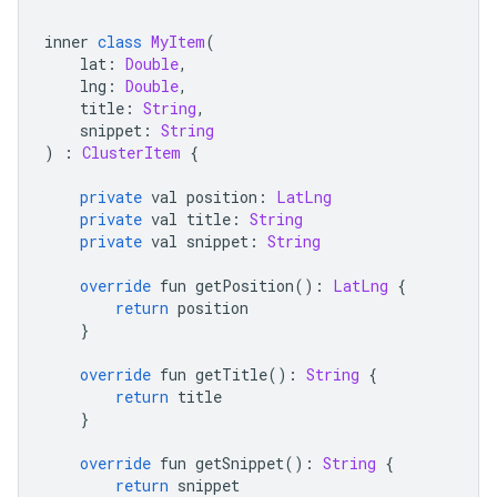
inner 
class
MyItem
(
    lat
:
Double
,
    lng
:
Double
,
    title
:
String
,
    snippet
:
String
)
:
ClusterItem
{
private
 val position
:
LatLng
private
 val title
:
String
private
 val snippet
:
String
override
 fun getPosition
():
LatLng
{
return
 position
}
override
 fun getTitle
():
String
{
return
 title
}
override
 fun getSnippet
():
String
{
return
 snippet