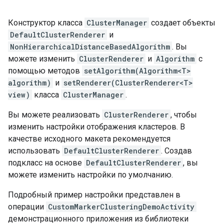
Конструктор класса
ClusterManager
создает объекты
DefaultClusterRenderer
и
NonHierarchicalDistanceBasedAlgorithm
. Вы
можете изменить
ClusterRenderer
и
Algorithm
с
помощью методов
setAlgorithm(Algorithm<T>
algorithm)
и
setRenderer(ClusterRenderer<T>
view)
класса
ClusterManager
.
Вы можете реализовать
ClusterRenderer
, чтобы
изменить настройки отображения кластеров. В
качестве исходного макета рекомендуется
использовать
DefaultClusterRenderer
. Создав
подкласс на основе
DefaultClusterRenderer
, вы
можете изменить настройки по умолчанию.
Подробный пример настройки представлен в
операции
CustomMarkerClusteringDemoActivity
демонстрационного приложения из библиотеки