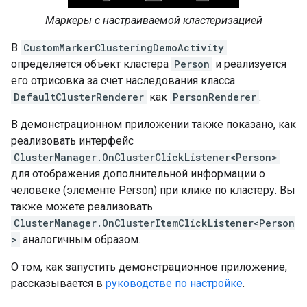
Маркеры с настраиваемой кластеризацией
В
CustomMarkerClusteringDemoActivity
определяется объект кластера
Person
и реализуется
его отрисовка за счет наследования класса
DefaultClusterRenderer
как
PersonRenderer
.
В демонстрационном приложении также показано, как
реализовать интерфейс
ClusterManager.OnClusterClickListener<Person>
для отображения дополнительной информации о
человеке (элементе Person) при клике по кластеру. Вы
также можете реализовать
ClusterManager.OnClusterItemClickListener<Person
>
аналогичным образом.
О том, как запустить демонстрационное приложение,
рассказывается в
руководстве по настройке
.