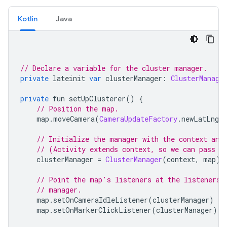
Kotlin
Java
// Declare a variable for the cluster manager.
private
 lateinit 
var
 clusterManager
:
ClusterManage
private
 fun setUpClusterer
()
{
// Position the map.
    map
.
moveCamera
(
CameraUpdateFactory
.
newLatLngZ
// Initialize the manager with the context and
// (Activity extends context, so we can pass '
    clusterManager 
=
ClusterManager
(
context
,
 map
)
// Point the map's listeners at the listeners 
// manager.
    map
.
setOnCameraIdleListener
(
clusterManager
)
    map
.
setOnMarkerClickListener
(
clusterManager
)