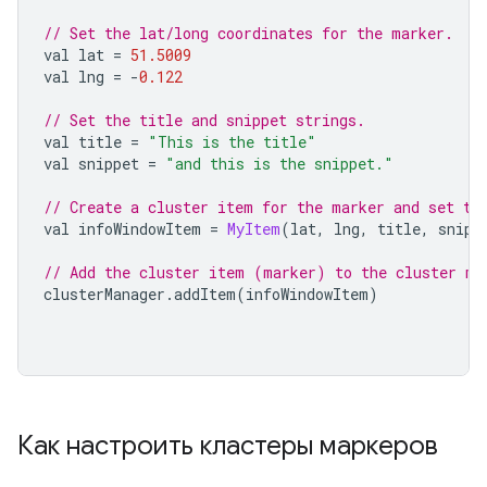
// Set the lat/long coordinates for the marker.
val lat 
=
51.5009
val lng 
=
-
0.122
// Set the title and snippet strings.
val title 
=
"This is the title"
val snippet 
=
"and this is the snippet."
// Create a cluster item for the marker and set th
val infoWindowItem 
=
MyItem
(
lat
,
 lng
,
 title
,
 snipp
// Add the cluster item (marker) to the cluster ma
clusterManager
.
addItem
(
infoWindowItem
)
Как настроить кластеры маркеров