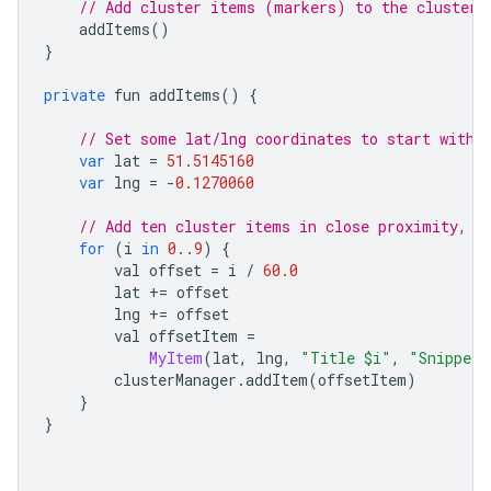
// Add cluster items (markers) to the cluster 
    addItems
()
}
private
 fun addItems
()
{
// Set some lat/lng coordinates to start with.
var
 lat 
=
51.5145160
var
 lng 
=
-
0.1270060
// Add ten cluster items in close proximity, f
for
(
i 
in
0.
.
9
)
{
        val offset 
=
 i 
/
60.0
        lat 
+=
 offset
        lng 
+=
 offset
        val offsetItem 
=
MyItem
(
lat
,
 lng
,
"Title $i"
,
"Snippet 
        clusterManager
.
addItem
(
offsetItem
)
}
}