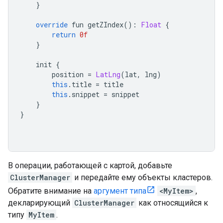
}
override
 fun getZIndex
():
Float
{
return
0f
}
    init 
{
        position 
=
LatLng
(
lat
,
 lng
)
this
.
title 
=
 title
this
.
snippet 
=
 snippet
}
}
В операции, работающей с картой, добавьте
ClusterManager
и передайте ему объекты кластеров.
Обратите внимание на
аргумент типа
<MyItem>
,
декларирующий
ClusterManager
как относящийся к
типу
MyItem
.