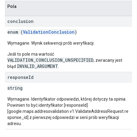
Pola
conclusion
enum (
ValidationConclusion
)
Wymagane. Wynik sekwencji prób weryfikacji.
Jeśli to pole ma wartość
VALIDATION_CONCLUSION_UNSPECIFIED
, zwracany jest
INVALID_ARGUMENT
błąd
.
response
Id
string
Wymagane. Identyfikator odpowiedzi, której dotyczy ta opinia.
Powinien to być identyfikator [responseId]
[google.maps.addressvalidation.v1.ValidateAddressRequest.re
sponse_id] z pierwszej odpowiedzi w serii prób weryfikacji
adresu.