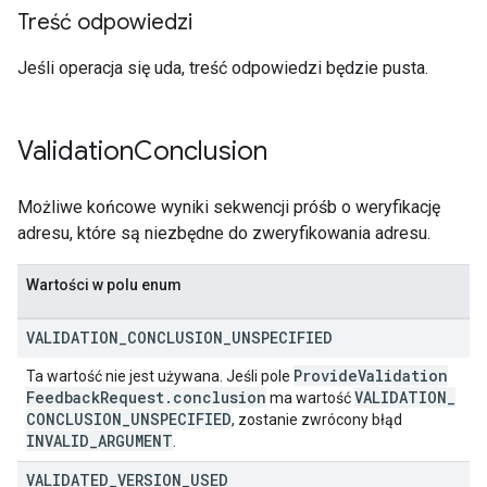
Treść odpowiedzi
Jeśli operacja się uda, treść odpowiedzi będzie pusta.
Validation
Conclusion
Możliwe końcowe wyniki sekwencji próśb o weryfikację
adresu, które są niezbędne do zweryfikowania adresu.
Wartości w polu enum
VALIDATION
_
CONCLUSION
_
UNSPECIFIED
Provide
Validation
Ta wartość nie jest używana. Jeśli pole
Feedback
Request
.
conclusion
VALIDATION
_
ma wartość
CONCLUSION
_
UNSPECIFIED
, zostanie zwrócony błąd
INVALID
_
ARGUMENT
.
VALIDATED
_
VERSION
_
USED