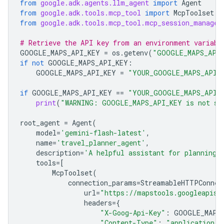
from
google.adk.agents.llm_agent
import
Agent
from
google.adk.tools.mcp_tool
import
McpToolset
from
google.adk.tools.mcp_tool.mcp_session_manager
# Retrieve the API key from an environment variabl
GOOGLE_MAPS_API_KEY
=
os
.
getenv
(
"GOOGLE_MAPS_API
if
not
GOOGLE_MAPS_API_KEY
:
GOOGLE_MAPS_API_KEY
=
"YOUR_GOOGLE_MAPS_API_
if
GOOGLE_MAPS_API_KEY
==
"YOUR_GOOGLE_MAPS_API_
print
(
"WARNING: GOOGLE_MAPS_API_KEY is not se
root_agent
=
Agent
(
model
=
'gemini-flash-latest'
,
name
=
'travel_planner_agent'
,
description
=
'A helpful assistant for planning 
tools
=
[
McpToolset
(
connection_params
=
StreamableHTTPConnec
url
=
"https://mapstools.googleapis.
headers
=
{
"X-Goog-Api-Key"
:
GOOGLE_MAPS
"Content-Type"
:
"application/j