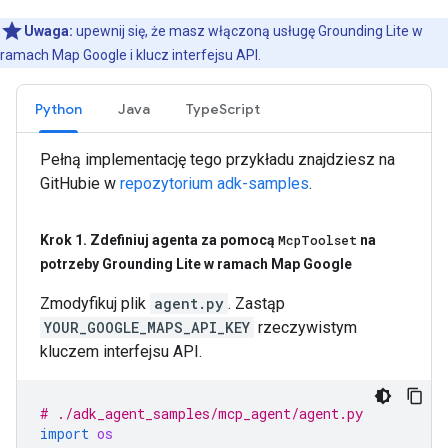
Uwaga:
upewnij się, że masz włączoną usługę Grounding Lite w
ramach Map Google i klucz interfejsu API.
Python
Java
TypeScript
Pełną implementację tego przykładu znajdziesz na
GitHubie w
repozytorium adk-samples
.
Krok 1
.
Zdefiniuj agenta za pomocą
Mcp
Toolset
na
potrzeby Grounding Lite w ramach Map Google
Zmodyfikuj plik
agent.py
. Zastąp
YOUR_GOOGLE_MAPS_API_KEY
rzeczywistym
kluczem interfejsu API.
# ./adk_agent_samples/mcp_agent/agent.py
import
os