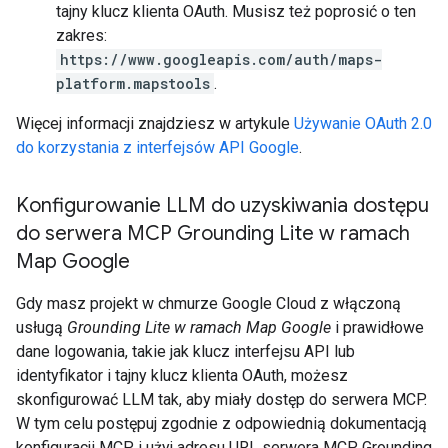
tajny klucz klienta OAuth. Musisz też poprosić o ten
zakres:
https://www.googleapis.com/auth/maps-
platform.mapstools
.
Więcej informacji znajdziesz w artykule
Używanie OAuth 2.0
do korzystania z interfejsów API Google
.
Konfigurowanie LLM do uzyskiwania dostępu
do serwera MCP Grounding Lite w ramach
Map Google
Gdy masz projekt w chmurze Google Cloud z włączoną
usługą
Grounding Lite w ramach Map Google
i prawidłowe
dane logowania, takie jak klucz interfejsu API lub
identyfikator i tajny klucz klienta OAuth, możesz
skonfigurować LLM tak, aby miały dostęp do serwera MCP.
W tym celu postępuj zgodnie z odpowiednią dokumentacją
konfiguracji MCP i użyj adresu URL serwera MCP Grounding