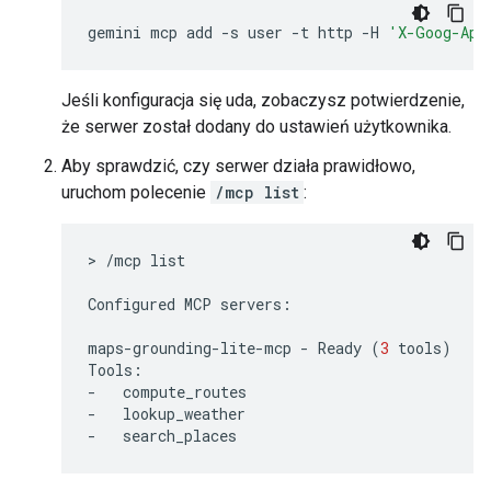
gemini
mcp
add
-s
user
-t
http
-H
'X-Goog-Api
Jeśli konfiguracja się uda, zobaczysz potwierdzenie,
że serwer został dodany do ustawień użytkownika.
Aby sprawdzić, czy serwer działa prawidłowo,
uruchom polecenie
/mcp list
:
>
/mcp
list

Configured
MCP
servers:

maps-grounding-lite-mcp
-
Ready
(
3
tools
)
Tools:

-
compute_routes

-
lookup_weather

-