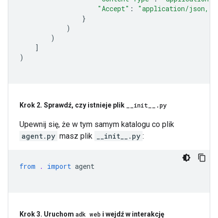
"Accept"
:
"application/json, t
}
)
)
]
)
Krok 2
.
Sprawdź
,
czy istnieje plik
_
_
init
_
_
.
py
Upewnij się, że w tym samym katalogu co plik
agent.py
masz plik
__init__.py
:
from
.
import
agent
Krok 3
.
Uruchom
adk web
i wejdź w interakcję