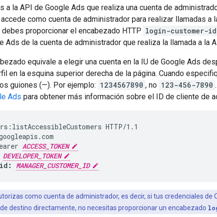
s a la API de Google Ads que realiza una cuenta de administrado
 accede como cuenta de administrador para realizar llamadas a 
én debes proporcionar el encabezado HTTP
login-customer-id
e Ads de la cuenta de administrador que realiza la llamada a la A
abezado equivale a elegir una cuenta en la IU de Google Ads des
fil en la esquina superior derecha de la página. Cuando especifiq
los guiones (—). Por ejemplo:
1234567890
, no
123-456-7890
le Ads
para obtener más información sobre el ID de cliente de a
rs:listAccessibleCustomers HTTP/1.1

googleapis.com

earer 
ACCESS_TOKEN
 
DEVELOPER_TOKEN
id: 
MANAGER_CUSTOMER_ID
utorizas como cuenta de administrador, es decir, si tus credenciales de 
de destino directamente, no necesitas proporcionar un encabezado
lo