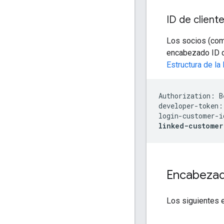
ID de client
Los socios (com
encabezado ID d
Estructura de la
Authorization: B
developer-token:
login-customer-i
linked-customer
Encabezad
Los siguientes 