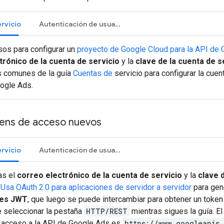
rvicio
Autenticación de usuarios
sos para configurar un
proyecto de Google Cloud para la API de
trónico de la cuenta de servicio
y la
clave de la cuenta de s
s comunes de la guía
Cuentas de
servicio para configurar la cuen
ogle Ads.
ens de acceso nuevos
rvicio
Autenticación de usuarios
as el
correo electrónico de la cuenta de servicio
y la
clave 
a
Usa OAuth 2.0 para aplicaciones de servidor a servidor
para gen
nes JWT
, que luego se puede intercambiar para obtener un token
 seleccionar la pestaña
HTTP/REST
mientras sigues la guía. E
l acceso a la API de Google Ads es
https://www.googleapis