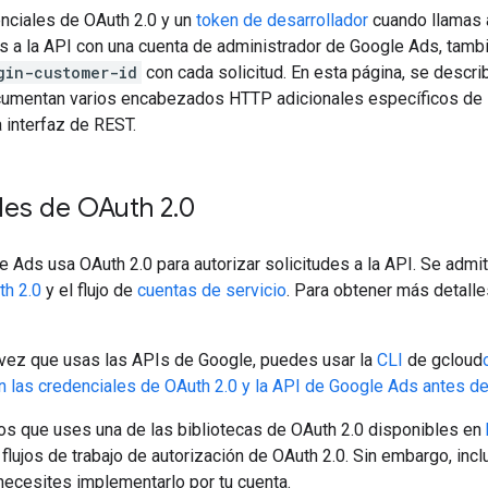
nciales de OAuth 2.0 y un
token de desarrollador
cuando llamas a
s a la API con una cuenta de administrador de Google Ads, tamb
gin-customer-id
con cada solicitud. En esta página, se descr
cumentan varios encabezados HTTP adicionales específicos de l
 interfaz de REST.
les de OAuth 2
.
0
 Ads usa OAuth 2.0 para autorizar solicitudes a la API. Se admite
th 2.0
y el flujo de
cuentas de servicio
. Para obtener más detalle
a vez que usas las APIs de Google, puedes usar la
CLI
de gcloud
 las credenciales de OAuth 2.0 y la API de Google Ads antes de 
 que uses una de las bibliotecas de OAuth 2.0 disponibles en
flujos de trabajo de autorización de OAuth 2.0. Sin embargo, incl
necesites implementarlo por tu cuenta.