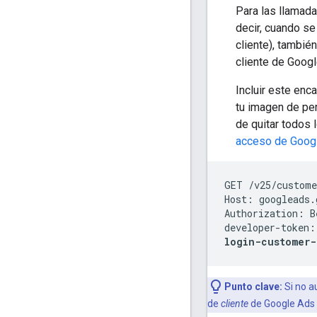
Para las llamada
decir, cuando se
cliente), tambi
cliente de Googl
Incluir este enc
tu imagen de per
de quitar todos 
acceso de Goog
GET /v25/custome
Host: googleads.
Authorization: B
developer-token:
login-customer-
Punto clave:
Si no a
de
cliente
de Google Ads 