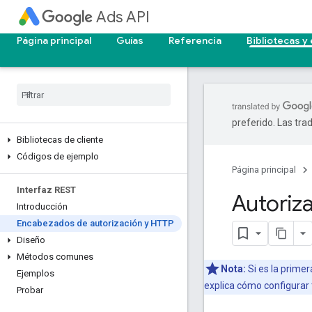
Ads API
Página principal
Guías
Referencia
Bibliotecas y
preferido. Las tra
Bibliotecas de cliente
Códigos de ejemplo
Página principal
Interfaz REST
Autoriz
Introducción
Encabezados de autorización y HTTP
Diseño
Métodos comunes
Nota:
Si es la prime
Ejemplos
explica cómo configurar 
Probar