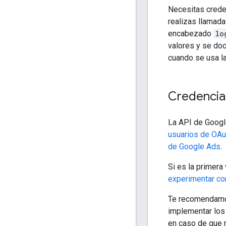
Necesitas crede
realizas llamada
encabezado
lo
valores y se do
cuando se usa la
Credencia
La API de Google
usuarios de OAu
de Google Ads
.
Si es la primer
experimentar con
Te recomendamos
implementar los 
en caso de que 