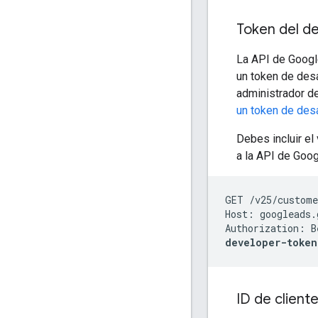
Token del de
La API de Googl
un token de desa
administrador de
un token de desa
Debes incluir el
a la API de Goog
GET /v25/custome
Host: googleads.
Authorization: B
developer-token
ID de client