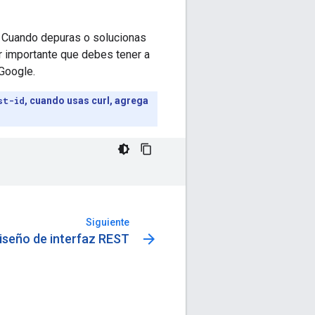
I. Cuando depuras o solucionas
r importante que debes tener a
Google.
st-id
, cuando usas curl, agrega
Siguiente
arrow_forward
iseño de interfaz REST