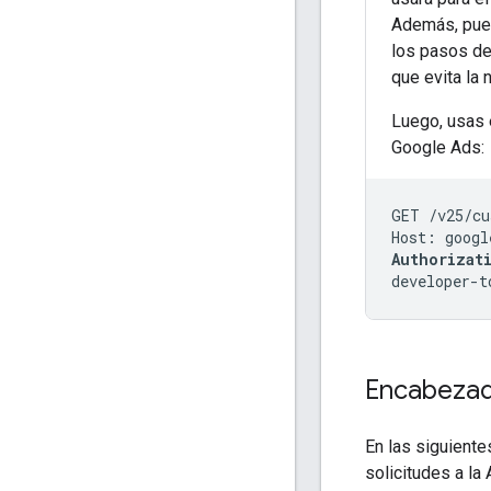
Además, pue
los pasos de 
que evita la
Luego, usas 
Google Ads:
GET /v25/cu
Authorizat
developer-t
Encabezado
En las siguient
solicitudes a la