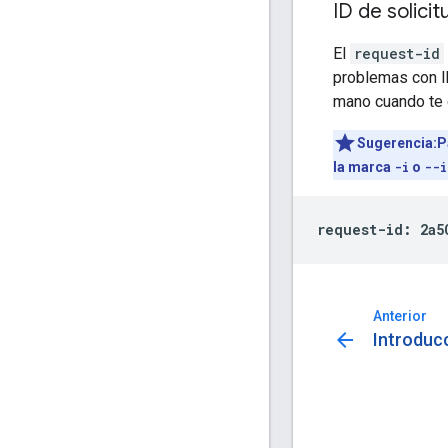
ID de solicit
El
request-id
problemas con l
mano cuando te 
Sugerencia:P
la marca
-i
o
--i
request-id: 2a5
Anterior
arrow_back
Introduc