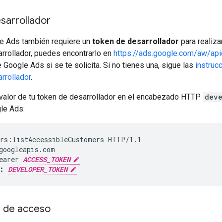
sarrollador
e Ads también requiere un
token de desarrollador
para realiza
rrollador, puedes encontrarlo en
https://ads.google.com/aw/api
 Google Ads si se te solicita. Si no tienes una, sigue las
instruc
rrollador
.
 valor de tu token de desarrollador en el encabezado HTTP
dev
le Ads:
rs:listAccessibleCustomers HTTP/1.1

googleapis.com

earer 
ACCESS_TOKEN
: 
DEVELOPER_TOKEN
e de acceso