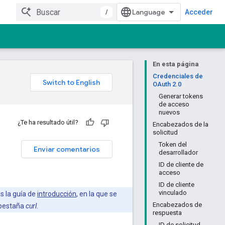
/
Acceder
En esta página
Credenciales de
OAuth 2.0
Generar tokens
de acceso
nuevos
¿Te ha resultado útil?
Encabezados de la
solicitud
Token del
Enviar comentarios
desarrollador
ID de cliente de
acceso
ID de cliente
vinculado
s la guía de
introducción
, en la que se
Encabezados de
a pestaña
curl
.
respuesta
ID de solicitud