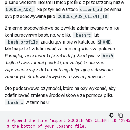
pisane wielkimi literami i mieć prefiks z przestrzenią nazw
GOOGLE_ADS_
. Na przykład wartość
client_id
powinna
być przechowywana jako
GOOGLE_ADS_CLIENT_ID
.
Zmienne środowiskowe są zwykle zdefiniowane w pliku
konfiguracyjnym bash, np. w pliku
.bashrc
lub
.bash_profile
znajdującym się w katalogu
$HOME
.
Można je też zdefiniować za pomocą wiersza poleceń.
Pamiętaj, że te instrukcje zakładają, że używasz
bash
.
Jeśli używasz innej powłoki, może być konieczne
zapoznanie się z dokumentacją dotyczącą ustawiania
zmiennych środowiskowych w używanej powłoce.
Oto podstawowe czynności, które należy wykonać, aby
zdefiniować zmienną środowiskową za pomocą pliku
.bashrc
w terminalu:
# Append the line "export GOOGLE_ADS_CLIENT_ID=1234
# the bottom of your .bashrc file.