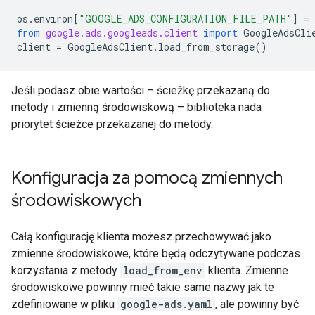
os
.
environ
[
"GOOGLE_ADS_CONFIGURATION_FILE_PATH"
]
=
from
google.ads.googleads.client
import
GoogleAdsCli
client
=
GoogleAdsClient
.
load_from_storage
()
Jeśli podasz obie wartości – ścieżkę przekazaną do
metody i zmienną środowiskową – biblioteka nada
priorytet ścieżce przekazanej do metody.
Konfiguracja za pomocą zmiennych
środowiskowych
Całą konfigurację klienta możesz przechowywać jako
zmienne środowiskowe, które będą odczytywane podczas
korzystania z metody
load_from_env
klienta. Zmienne
środowiskowe powinny mieć takie same nazwy jak te
zdefiniowane w pliku
google-ads.yaml
, ale powinny być