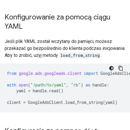
Konfigurowanie za pomocą ciągu
YAML
Jeśli plik YAML został wczytany do pamięci, możesz
przekazać go bezpośrednio do klienta podczas inicjowania.
Aby to zrobić, użyj metody
load_from_string
.
from
google.ads.googleads.client
import
GoogleAdsCli
with
open
(
"/path/to/yaml"
,
"rb"
)
as
handle
:
yaml
=
handle
.
read
()
client
=
GoogleAdsClient
.
load_from_string
(
yaml
)