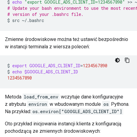
$
echo
"export GOOGLE_ADS_CLIENT_ID=1234567890"
 >> 
# Update your bash environment to use the most recen
# version of your .bashrc file.
$
src
Zmienne środowiskowe można też ustawić bezpośrednio
w instancji terminala z wiersza poleceń:
$
export
GOOGLE_ADS_CLIENT_ID
=
1234567890
$
echo
$GOOGLE_ADS_CLIENT_ID
1234567890
Metoda
load_from_env
wczytuje dane konfiguracyjne
z atrybutu
environ
w wbudowanym module
os
Pythona.
Na przykład:
os.environ["GOOGLE_ADS_CLIENT_ID"]
Oto przykład inicjowania instancji klienta z konfiguracją
pochodzącą ze zmiennych środowiskowych: