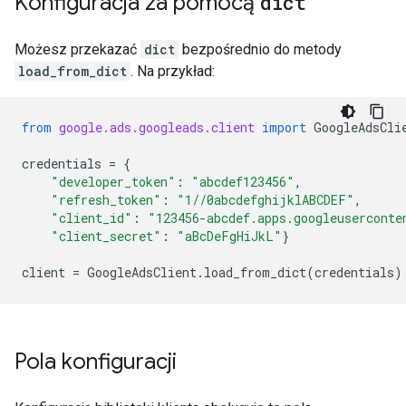
Konfiguracja za pomocą
dict
Możesz przekazać
dict
bezpośrednio do metody
load_from_dict
. Na przykład:
from
google.ads.googleads.client
import
GoogleAdsCli
credentials
=
{
"developer_token"
:
"abcdef123456"
,
"refresh_token"
:
"1//0abcdefghijklABCDEF"
,
"client_id"
:
"123456-abcdef.apps.googleuserconte
"client_secret"
:
"aBcDeFgHiJkL"
}
client
=
GoogleAdsClient
.
load_from_dict
(
credentials
)
Pola konfiguracji