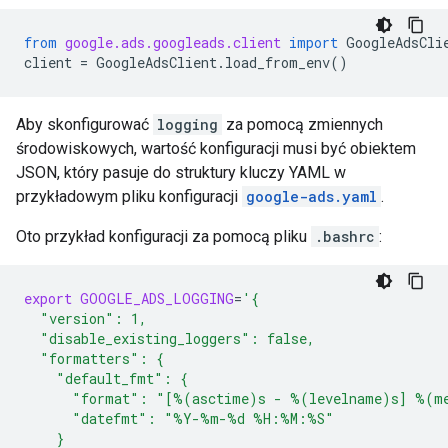
from
google.ads.googleads.client
import
GoogleAdsCli
client
=
GoogleAdsClient
.
load_from_env
()
Aby skonfigurować
logging
za pomocą zmiennych
środowiskowych, wartość konfiguracji musi być obiektem
JSON, który pasuje do struktury kluczy YAML w
przykładowym pliku konfiguracji
google-ads.yaml
.
Oto przykład konfiguracji za pomocą pliku
.bashrc
:
export
GOOGLE_ADS_LOGGING
=
'{
  "version": 1,
  "disable_existing_loggers": false,
  "formatters": {
    "default_fmt": {
      "format": "[%(asctime)s - %(levelname)s] %(m
      "datefmt": "%Y-%m-%d %H:%M:%S"
    }