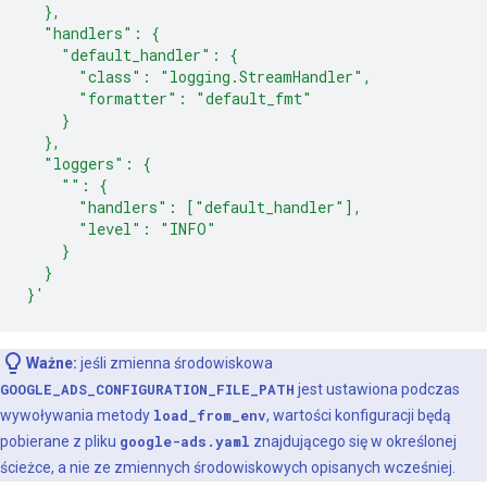
  },
  "handlers": {
    "default_handler": {
      "class": "logging.StreamHandler",
      "formatter": "default_fmt"
    }
  },
  "loggers": {
    "": {
      "handlers": ["default_handler"],
      "level": "INFO"
    }
  }
}'
Ważne:
jeśli zmienna środowiskowa
GOOGLE_ADS_CONFIGURATION_FILE_PATH
jest ustawiona podczas
wywoływania metody
load_from_env
, wartości konfiguracji będą
pobierane z pliku
google-ads.yaml
znajdującego się w określonej
ścieżce, a nie ze zmiennych środowiskowych opisanych wcześniej.