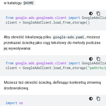
w katalogu
$HOME
:
from
google.ads.googleads.client
import
GoogleAdsCli
client
=
GoogleAdsClient
.
load_from_storage
()
Aby określić lokalizację pliku
google-ads.yaml
, możesz
przekazać ścieżkę jako ciąg tekstowy do metody podczas
jej wywoływania:
from
google.ads.googleads.client
import
GoogleAdsCli
client
=
GoogleAdsClient
.
load_from_storage
(
"path/to/
Możesz też określić ścieżkę, definiując konkretną zmienną
środowiskową:
import
os