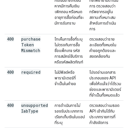
กรณีนี้อาจเกิดขึ้น
ที่จะพยายามดำเนิน
หากมีการคืนเงิน
การ ตรวจสอบว่า
เพิกถอน หรือหมด
ทรัพยากรอยู่ใน
อายุการซื้อก่อนที่จะ
สถานะที่เหมาะสม
มีการรับทราบ
สำหรับการดำเนิน
การ
400
purchase
โทเค็นการซื้อที่ระบุ
ตรวจสอบว่าราย
Token
ไม่ตรงกับการซื้อ
ละเอียดทั้งหมดใน
Mismatch
ชื่อแพ็กเกจ รหัส
คำขอถูกต้องและ
การสมัครใช้บริการ
สอดคล้องกัน
หรือรหัสผลิตภัณฑ์
400
required
ไม่มีฟิลด์หรือ
โปรดอ่านเอกสาร
พารามิเตอร์ที่
ประกอบของ API
จำเป็นในคำขอ
เพื่อให้แน่ใจว่าได้รวม
ช่องและพารามิเตอร์
ที่จำเป็นทั้งหมดแล้ว
400
unsupported
การดำเนินการไม่
ตรวจสอบว่าเมธอด
Iab
Type
รองรับประเภทการ
API เข้ากันได้กับ
เรียกเก็บเงินในแอป
ประเภทรายการที่
ที่ระบุ
กำลังจัดการ