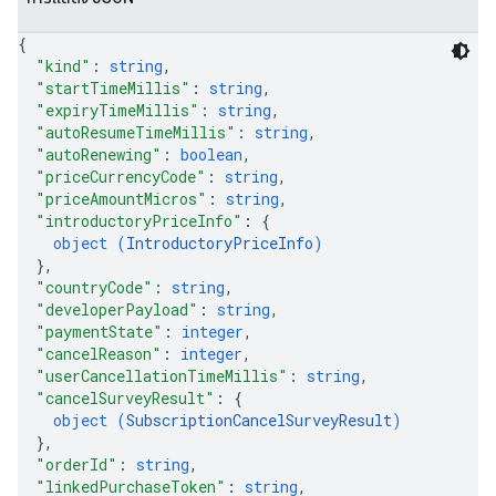
{
"kind"
: 
string
,
"startTimeMillis"
: 
string
,
"expiryTimeMillis"
: 
string
,
"autoResumeTimeMillis"
: 
string
,
"autoRenewing"
: 
boolean
,
"priceCurrencyCode"
: 
string
,
"priceAmountMicros"
: 
string
,
"introductoryPriceInfo"
: 
{
object (
IntroductoryPriceInfo
)
}
,
"countryCode"
: 
string
,
"developerPayload"
: 
string
,
"paymentState"
: 
integer
,
"cancelReason"
: 
integer
,
"userCancellationTimeMillis"
: 
string
,
"cancelSurveyResult"
: 
{
object (
SubscriptionCancelSurveyResult
)
}
,
"orderId"
: 
string
,
"linkedPurchaseToken"
: 
string
,