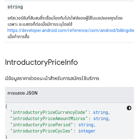
string
รหัสเวอร์ชันที่สับสนซึ่งเชื่อมโยงกับโปรไฟล์ของผู้ใช้ในแอปของคุณโดย
เฉพาะ จะแสดงก็ต่อเมื่อมีการระบุโดยใช้
https://developer.android.com/reference/com/android/billingclien
เมื่อทำการซื้อ
Introductory
Price
Info
มีข้อมูลราคาช่วงแนะนำสำหรับการสมัครใช้บริการ
การแสดง JSON
{
"introductoryPriceCurrencyCode"
: 
string
,
"introductoryPriceAmountMicros"
: 
string
,
"introductoryPricePeriod"
: 
string
,
"introductoryPriceCycles"
: 
integer
}