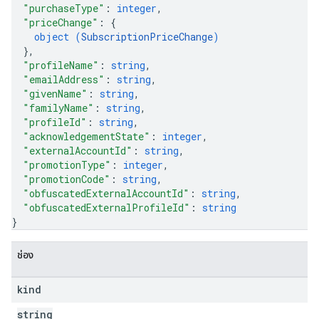
"purchaseType"
: 
integer
,
"priceChange"
: 
{
object (
SubscriptionPriceChange
)
}
,
"profileName"
: 
string
,
"emailAddress"
: 
string
,
"givenName"
: 
string
,
"familyName"
: 
string
,
"profileId"
: 
string
,
"acknowledgementState"
: 
integer
,
"externalAccountId"
: 
string
,
"promotionType"
: 
integer
,
"promotionCode"
: 
string
,
"obfuscatedExternalAccountId"
: 
string
,
"obfuscatedExternalProfileId"
: 
string
}
ช่อง
kind
string