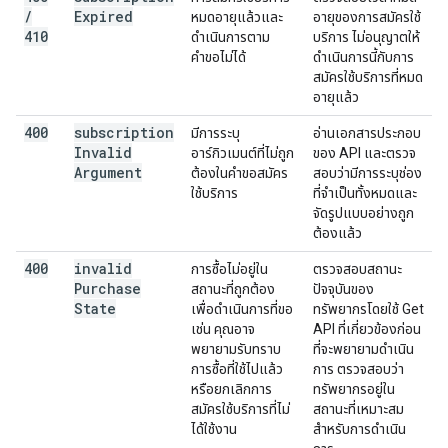
/
Expired
หมดอายุแล้วและ
อายุของการสมัครใช้
410
ดำเนินการตาม
บริการ ไม่อนุญาตให้
คำขอไม่ได้
ดำเนินการนี้กับการ
สมัครใช้บริการที่หมด
อายุแล้ว
400
subscription
มีการระบุ
อ่านเอกสารประกอบ
Invalid
อาร์กิวเมนต์ที่ไม่ถูก
ของ API และตรวจ
Argument
ต้องในคำขอสมัคร
สอบว่ามีการระบุช่อง
ใช้บริการ
ที่จำเป็นทั้งหมดและ
จัดรูปแบบอย่างถูก
ต้องแล้ว
400
invalid
การซื้อไม่อยู่ใน
ตรวจสอบสถานะ
Purchase
สถานะที่ถูกต้อง
ปัจจุบันของ
State
เพื่อดำเนินการที่ขอ
ทรัพยากรโดยใช้ Get
เช่น คุณอาจ
API ที่เกี่ยวข้องก่อน
พยายามรับทราบ
ที่จะพยายามดำเนิน
การซื้อที่ใช้ไปแล้ว
การ ตรวจสอบว่า
หรือยกเลิกการ
ทรัพยากรอยู่ใน
สมัครใช้บริการที่ไม่
สถานะที่เหมาะสม
ได้ใช้งาน
สำหรับการดำเนิน