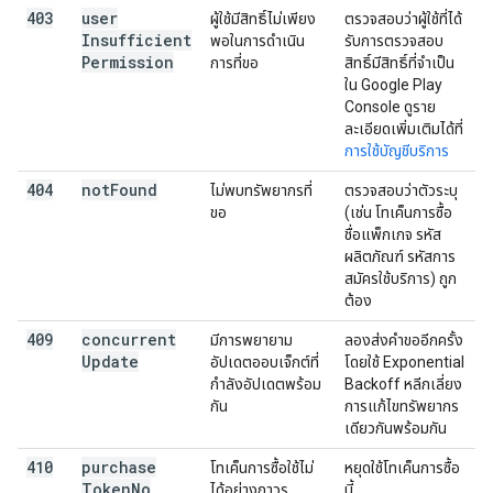
403
user
ผู้ใช้มีสิทธิ์ไม่เพียง
ตรวจสอบว่าผู้ใช้ที่ได้
Insufficient
พอในการดำเนิน
รับการตรวจสอบ
Permission
การที่ขอ
สิทธิ์มีสิทธิ์ที่จำเป็น
ใน Google Play
Console ดูราย
ละเอียดเพิ่มเติมได้ที่
การใช้บัญชีบริการ
404
not
Found
ไม่พบทรัพยากรที่
ตรวจสอบว่าตัวระบุ
ขอ
(เช่น โทเค็นการซื้อ
ชื่อแพ็กเกจ รหัส
ผลิตภัณฑ์ รหัสการ
สมัครใช้บริการ) ถูก
ต้อง
409
concurrent
มีการพยายาม
ลองส่งคำขออีกครั้ง
Update
อัปเดตออบเจ็กต์ที่
โดยใช้ Exponential
กำลังอัปเดตพร้อม
Backoff หลีกเลี่ยง
กัน
การแก้ไขทรัพยากร
เดียวกันพร้อมกัน
410
purchase
โทเค็นการซื้อใช้ไม่
หยุดใช้โทเค็นการซื้อ
Token
No
ได้อย่างถาวร
นี้