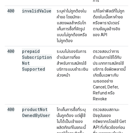
การ
400
invalid
Value
ระบุค่าไม่ถูกต้องใน
แก้ไขค่าฟิลด์ที่ไม่ถูก
คำขอ โดยมักจะ
ต้องในเนื้อหาคำขอ
แสดงผลสำหรับโท
หรือพารามิเตอร์
เค็นการซื้อที่จัดรูป
ตามข้อมูลอ้างอิง
แบบไม่ถูกต้องหรือ
ของ API
ไม่ถูกต้อง
400
prepaid
ระบบไม่รองรับการ
ตรวจสอบว่าการ
Subscription
ดำเนินการที่ขอ
ดำเนินการใช้ได้กับ
Not
สำหรับการสมัครใช้
ประเภทการสมัครใช้
Supported
บริการแบบชำระเงิน
บริการ ข้อผิดพลาดนี้
ล่วงหน้า
เกิดขึ้นเฉพาะกับ
เมธอดอย่าง
Cancel, Defer,
Refund หรือ
Revoke
400
product
Not
โทเค็นการซื้อที่ระบุ
ตรวจสอบสถานะ
Owned
By
User
นั้นถูกต้อง แต่ผู้ใช้
ปัจจุบันของ
ไม่ได้เป็นเจ้าของ
ทรัพยากรโดยใช้ Get
ผลิตภัณฑ์ในขณะนี้
API ที่เกี่ยวข้องก่อน