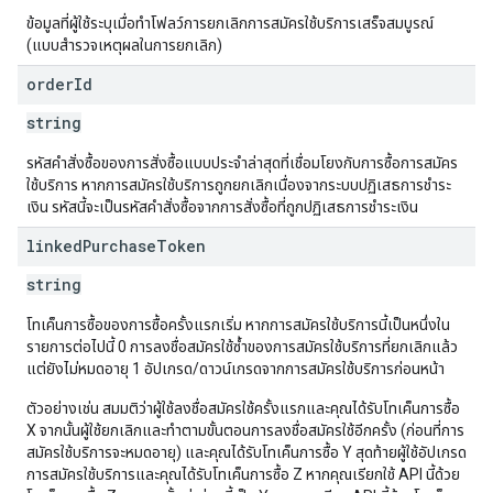
ข้อมูลที่ผู้ใช้ระบุเมื่อทำโฟลว์การยกเลิกการสมัครใช้บริการเสร็จสมบูรณ์
(แบบสำรวจเหตุผลในการยกเลิก)
order
Id
string
รหัสคำสั่งซื้อของการสั่งซื้อแบบประจำล่าสุดที่เชื่อมโยงกับการซื้อการสมัคร
ใช้บริการ หากการสมัครใช้บริการถูกยกเลิกเนื่องจากระบบปฏิเสธการชำระ
เงิน รหัสนี้จะเป็นรหัสคำสั่งซื้อจากการสั่งซื้อที่ถูกปฏิเสธการชำระเงิน
linked
Purchase
Token
string
โทเค็นการซื้อของการซื้อครั้งแรกเริ่ม หากการสมัครใช้บริการนี้เป็นหนึ่งใน
รายการต่อไปนี้ 0 การลงชื่อสมัครใช้ซ้ำของการสมัครใช้บริการที่ยกเลิกแล้ว
แต่ยังไม่หมดอายุ 1 อัปเกรด/ดาวน์เกรดจากการสมัครใช้บริการก่อนหน้า
ตัวอย่างเช่น สมมติว่าผู้ใช้ลงชื่อสมัครใช้ครั้งแรกและคุณได้รับโทเค็นการซื้อ
X จากนั้นผู้ใช้ยกเลิกและทำตามขั้นตอนการลงชื่อสมัครใช้อีกครั้ง (ก่อนที่การ
สมัครใช้บริการจะหมดอายุ) และคุณได้รับโทเค็นการซื้อ Y สุดท้ายผู้ใช้อัปเกรด
การสมัครใช้บริการและคุณได้รับโทเค็นการซื้อ Z หากคุณเรียกใช้ API นี้ด้วย