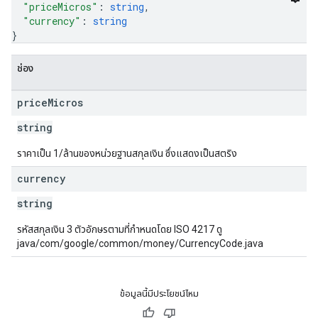
"priceMicros"
: 
string
,
"currency"
: 
string
}
ช่อง
price
Micros
string
ราคาเป็น 1/ล้านของหน่วยฐานสกุลเงิน ซึ่งแสดงเป็นสตริง
currency
ions
string
ions.offers
รหัสสกุลเงิน 3 ตัวอักษรตามที่กำหนดโดย ISO 4217 ดู
java/com/google/common/money/CurrencyCode.java
s
ข้อมูลนี้มีประโยชน์ไหม