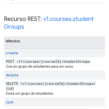
Recurso REST:
v1
.
courses
.
student
Groups
Métodos
create
POST
/
v1
/
courses
/
{course
Id}
/
student
Groups
Cria um grupo de estudantes para um curso.
delete
DELETE
/
v1
/
courses
/
{course
Id}
/
student
Groups
/
{id}
Exclui um grupo de estudantes.
list