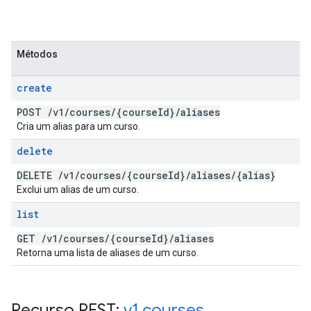
Métodos
create
POST
/
v1
/
courses
/
{course
Id}
/
aliases
Cria um alias para um curso.
delete
DELETE
/
v1
/
courses
/
{course
Id}
/
aliases
/
{alias}
Exclui um alias de um curso.
list
GET
/
v1
/
courses
/
{course
Id}
/
aliases
Retorna uma lista de aliases de um curso.
Recurso REST:
v1
.
courses
.