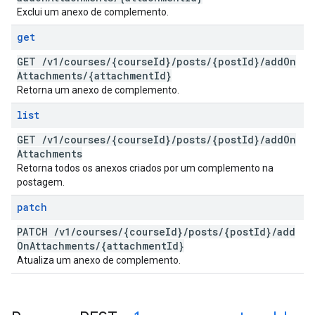
Exclui um anexo de complemento.
get
GET
/
v1
/
courses
/
{course
Id}
/
posts
/
{post
Id}
/
add
On
Attachments
/
{attachment
Id}
Retorna um anexo de complemento.
list
GET
/
v1
/
courses
/
{course
Id}
/
posts
/
{post
Id}
/
add
On
Attachments
Retorna todos os anexos criados por um complemento na
postagem.
patch
PATCH
/
v1
/
courses
/
{course
Id}
/
posts
/
{post
Id}
/
add
On
Attachments
/
{attachment
Id}
Atualiza um anexo de complemento.