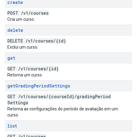
create
POST
/
v1
/
courses
Cria um curso.
delete
DELETE
/
v1
/
courses
/
{id}
Exclui um curso.
get
GET
/
v1
/
courses
/
{id}
Retorna um curso.
get
Grading
Period
Settings
GET
/
v1
/
courses
/
{course
Id}
/
grading
Period
Settings
Retorna as configurações do período de avaliação em um
curso.
list
GET
/
v1
/
courses