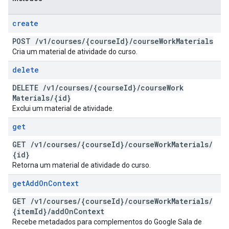
create
POST
/
v1
/
courses
/
{course
Id}
/
course
Work
Materials
Cria um material de atividade do curso.
delete
DELETE
/
v1
/
courses
/
{course
Id}
/
course
Work
Materials
/
{id}
Exclui um material de atividade.
get
GET
/
v1
/
courses
/
{course
Id}
/
course
Work
Materials
/
{id}
Retorna um material de atividade do curso.
get
Add
On
Context
GET
/
v1
/
courses
/
{course
Id}
/
course
Work
Materials
/
{item
Id}
/
add
On
Context
Recebe metadados para complementos do Google Sala de