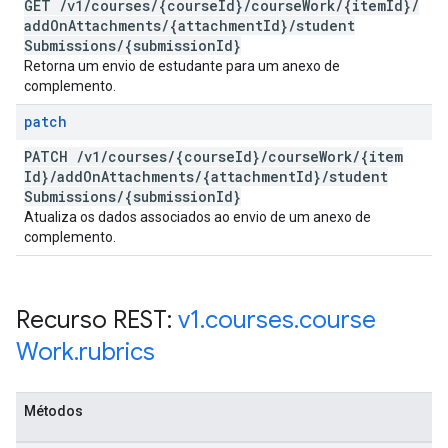
GET
/
v1
/
courses
/
{course
Id}
/
course
Work
/
{item
Id}
/
add
On
Attachments
/
{attachment
Id}
/
student
Submissions
/
{submission
Id}
Retorna um envio de estudante para um anexo de
complemento.
patch
PATCH
/
v1
/
courses
/
{course
Id}
/
course
Work
/
{item
Id}
/
add
On
Attachments
/
{attachment
Id}
/
student
Submissions
/
{submission
Id}
Atualiza os dados associados ao envio de um anexo de
complemento.
Recurso REST:
v1
.
courses
.
course
Work
.
rubrics
Métodos