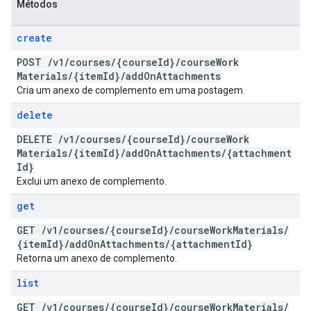
Métodos
create
POST
/
v1
/
courses
/
{course
Id}
/
course
Work
Materials
/
{item
Id}
/
add
On
Attachments
Cria um anexo de complemento em uma postagem.
delete
DELETE
/
v1
/
courses
/
{course
Id}
/
course
Work
Materials
/
{item
Id}
/
add
On
Attachments
/
{attachment
Id}
Exclui um anexo de complemento.
get
GET
/
v1
/
courses
/
{course
Id}
/
course
Work
Materials
/
{item
Id}
/
add
On
Attachments
/
{attachment
Id}
Retorna um anexo de complemento.
list
GET
/
v1
/
courses
/
{course
Id}
/
course
Work
Materials
/