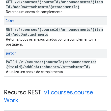
GET
/
v1
/
courses
/
{course
Id}
/
announcements
/
{item
Id}
/
add
On
Attachments
/
{attachment
Id}
Retorna um anexo de complemento.
list
GET
/
v1
/
courses
/
{course
Id}
/
announcements
/
{item
Id}
/
add
On
Attachments
Retorna todos os anexos criados por um complemento na
postagem.
patch
PATCH
/
v1
/
courses
/
{course
Id}
/
announcements
/
{item
Id}
/
add
On
Attachments
/
{attachment
Id}
Atualiza um anexo de complemento.
Recurso REST:
v1
.
courses
.
course
Work