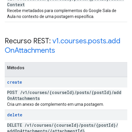
Context
Recebe metadados para complementos do Google Sala de
Aula no contexto de uma postagem específica.
Recurso REST:
v1
.
courses
.
posts
.
add
On
Attachments
Métodos
create
POST
/
v1
/
courses
/
{course
Id}
/
posts
/
{post
Id}
/
add
On
Attachments
Cria um anexo de complemento em uma postagem.
delete
DELETE
/
v1
/
courses
/
{course
Id}
/
posts
/
{post
Id}
/
add
On
Attachments
/
{attachment
Id}