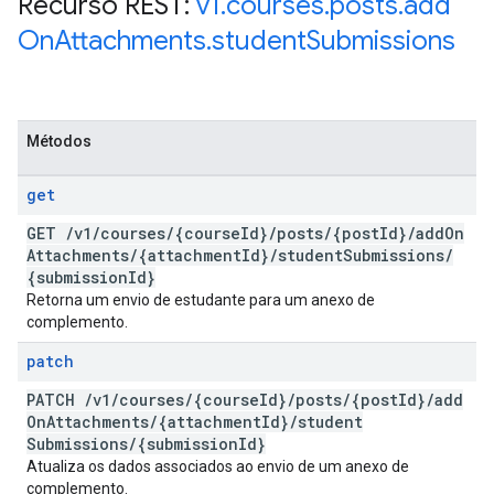
Recurso REST:
v1
.
courses
.
posts
.
add
On
Attachments
.
student
Submissions
Métodos
get
GET
/
v1
/
courses
/
{course
Id}
/
posts
/
{post
Id}
/
add
On
Attachments
/
{attachment
Id}
/
student
Submissions
/
{submission
Id}
Retorna um envio de estudante para um anexo de
complemento.
patch
PATCH
/
v1
/
courses
/
{course
Id}
/
posts
/
{post
Id}
/
add
On
Attachments
/
{attachment
Id}
/
student
Submissions
/
{submission
Id}
Atualiza os dados associados ao envio de um anexo de
complemento.