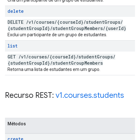
Cria um participante de um grupo de estudantes.
delete
DELETE
/
v1
/
courses
/
{course
Id}
/
student
Groups
/
{student
Group
Id}
/
student
Group
Members
/
{user
Id}
Exclui um participante de um grupo de estudantes.
list
GET
/
v1
/
courses
/
{course
Id}
/
student
Groups
/
{student
Group
Id}
/
student
Group
Members
Retorna uma lista de estudantes em um grupo.
Recurso REST:
v1
.
courses
.
students
Métodos
create