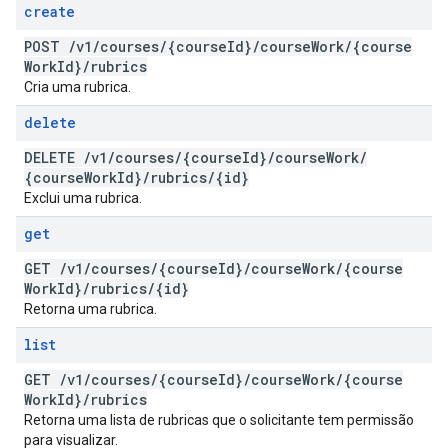
create
POST
/
v1
/
courses
/
{course
Id}
/
course
Work
/
{course
Work
Id}
/
rubrics
Cria uma rubrica.
delete
DELETE
/
v1
/
courses
/
{course
Id}
/
course
Work
/
{course
Work
Id}
/
rubrics
/
{id}
Exclui uma rubrica.
get
GET
/
v1
/
courses
/
{course
Id}
/
course
Work
/
{course
Work
Id}
/
rubrics
/
{id}
Retorna uma rubrica.
list
GET
/
v1
/
courses
/
{course
Id}
/
course
Work
/
{course
Work
Id}
/
rubrics
Retorna uma lista de rubricas que o solicitante tem permissão
para visualizar.