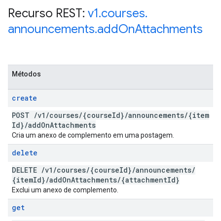
Recurso REST:
v1
.
courses
.
announcements
.
add
On
Attachments
Métodos
create
POST
/
v1
/
courses
/
{course
Id}
/
announcements
/
{item
Id}
/
add
On
Attachments
Cria um anexo de complemento em uma postagem.
delete
DELETE
/
v1
/
courses
/
{course
Id}
/
announcements
/
{item
Id}
/
add
On
Attachments
/
{attachment
Id}
Exclui um anexo de complemento.
get