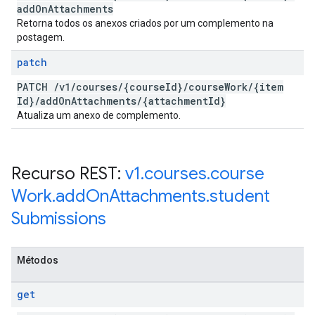
add
On
Attachments
Retorna todos os anexos criados por um complemento na
postagem.
patch
PATCH
/
v1
/
courses
/
{course
Id}
/
course
Work
/
{item
Id}
/
add
On
Attachments
/
{attachment
Id}
Atualiza um anexo de complemento.
Recurso REST:
v1
.
courses
.
course
Work
.
add
On
Attachments
.
student
Submissions
Métodos
get