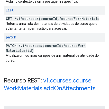
Aula no contexto de uma postagem específica.
list
GET
/
v1
/
courses
/
{course
Id}
/
course
Work
Materials
Retorna uma lista de materiais de atividades do curso que o
solicitante tem permissão para acessar.
patch
PATCH
/
v1
/
courses
/
{course
Id}
/
course
Work
Materials
/
{id}
Atualiza um ou mais campos de um material de atividade do
curso.
Recurso REST:
v1
.
courses
.
course
Work
Materials
.
add
On
Attachments