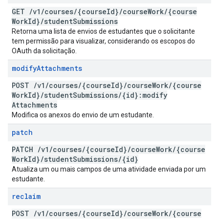
GET
/
v1
/
courses
/
{course
Id}
/
course
Work
/
{course
Work
Id}
/
student
Submissions
Retorna uma lista de envios de estudantes que o solicitante
tem permissão para visualizar, considerando os escopos do
OAuth da solicitação.
modify
Attachments
POST
/
v1
/
courses
/
{course
Id}
/
course
Work
/
{course
Work
Id}
/
student
Submissions
/
{id}:modify
Attachments
Modifica os anexos do envio de um estudante.
patch
PATCH
/
v1
/
courses
/
{course
Id}
/
course
Work
/
{course
Work
Id}
/
student
Submissions
/
{id}
Atualiza um ou mais campos de uma atividade enviada por um
estudante.
reclaim
POST
/
v1
/
courses
/
{course
Id}
/
course
Work
/
{course