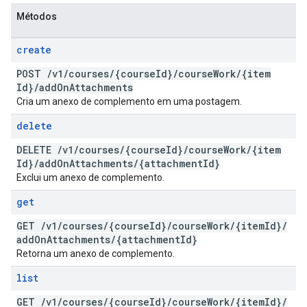
Métodos
create
POST
/
v1
/
courses
/
{course
Id}
/
course
Work
/
{item
Id}
/
add
On
Attachments
Cria um anexo de complemento em uma postagem.
delete
DELETE
/
v1
/
courses
/
{course
Id}
/
course
Work
/
{item
Id}
/
add
On
Attachments
/
{attachment
Id}
Exclui um anexo de complemento.
get
GET
/
v1
/
courses
/
{course
Id}
/
course
Work
/
{item
Id}
/
add
On
Attachments
/
{attachment
Id}
Retorna um anexo de complemento.
list
GET
/
v1
/
courses
/
{course
Id}
/
course
Work
/
{item
Id}
/