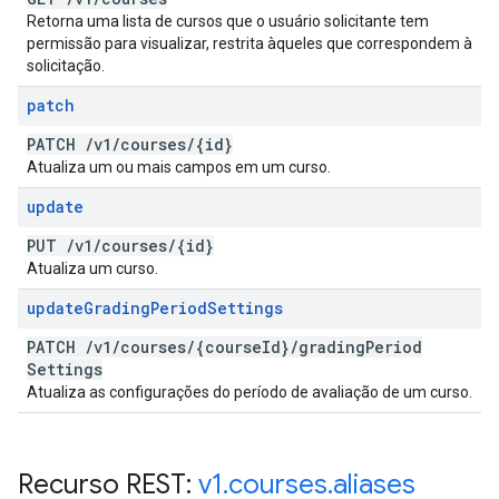
Retorna uma lista de cursos que o usuário solicitante tem
permissão para visualizar, restrita àqueles que correspondem à
solicitação.
patch
PATCH
/
v1
/
courses
/
{id}
Atualiza um ou mais campos em um curso.
update
PUT
/
v1
/
courses
/
{id}
Atualiza um curso.
update
Grading
Period
Settings
PATCH
/
v1
/
courses
/
{course
Id}
/
grading
Period
Settings
Atualiza as configurações do período de avaliação de um curso.
Recurso REST:
v1
.
courses
.
aliases