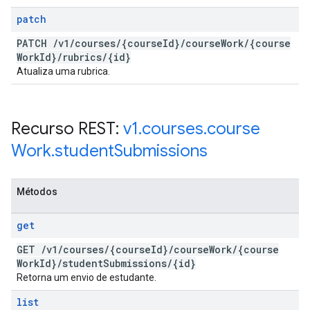
patch
PATCH
/
v1
/
courses
/
{course
Id}
/
course
Work
/
{course
Work
Id}
/
rubrics
/
{id}
Atualiza uma rubrica.
Recurso REST:
v1
.
courses
.
course
Work
.
student
Submissions
Métodos
get
GET
/
v1
/
courses
/
{course
Id}
/
course
Work
/
{course
Work
Id}
/
student
Submissions
/
{id}
Retorna um envio de estudante.
list