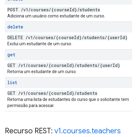
POST
/
v1
/
courses
/
{course
Id}
/
students
Adiciona um usuário como estudante de um curso.
delete
DELETE
/
v1
/
courses
/
{course
Id}
/
students
/
{user
Id}
Exclui um estudante de um curso.
get
GET
/
v1
/
courses
/
{course
Id}
/
students
/
{user
Id}
Retorna um estudante de um curso.
list
GET
/
v1
/
courses
/
{course
Id}
/
students
Retorna uma lista de estudantes do curso que o solicitante tem
permissão para acessar.
Recurso REST:
v1
.
courses
.
teachers