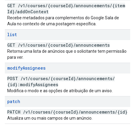
GET
/
v1
/
courses
/
{course
Id}
/
announcements
/
{item
Id}
/
add
On
Context
Recebe metadados para complementos do Google Sala de
Aula no contexto de uma postagem específica.
list
GET
/
v1
/
courses
/
{course
Id}
/
announcements
Retorna uma lista de anúncios que o solicitante tem permissão
para ver.
modify
Assignees
POST
/
v1
/
courses
/
{course
Id}
/
announcements
/
{id}:modify
Assignees
Modifica o modo e as opções de atribuição de um aviso.
patch
PATCH
/
v1
/
courses
/
{course
Id}
/
announcements
/
{id}
Atualiza um ou mais campos de um anúncio.