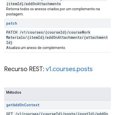
{item
Id}
/
add
On
Attachments
Retorna todos os anexos criados por um complemento na
postagem.
patch
PATCH
/
v1
/
courses
/
{course
Id}
/
course
Work
Materials
/
{item
Id}
/
add
On
Attachments
/
{attachment
Id}
Atualiza um anexo de complemento.
Recurso REST:
v1
.
courses
.
posts
Métodos
get
Add
On
Context
GET
/
v1
/
courses
/
{course
Id}
/
posts
/
{post
Id}
/
add
On