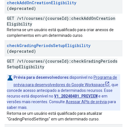
check
Add
On
Creation
Eligibility
(deprecated)
GET
/
v1
/
courses
/
{course
Id}:check
Add
On
Creation
Eligibility
Retorna se um usuário está qualificado para criar anexos de
complementos em um determinado curso.
check
Grading
Periods
Setup
Eligibility
(deprecated)
GET
/
v1
/
courses
/
{course
Id}:check
Grading
Periods
Setup
Eligibility
Prévia para desenvolvedores
:disponível no
Programa de
prévia para desenvolvedores do Google Workspace
, que
concede acesso antecipado a determinados recursos. Esse
V1_20240401_PREVIEW
recurso está disponível no
e em
versões mais recentes. Consulte
Acessar APIs de prévia
para
saber mais.
Retorna se um usuário está qualificado para atualizar
"GradingPeriodSettings" em um determinado curso.