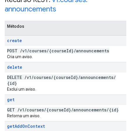
announcements
Métodos
create
POST
/
v1
/
courses
/
{course
Id}
/
announcements
Cria um aviso.
delete
DELETE
/
v1
/
courses
/
{course
Id}
/
announcements
/
{id}
Exclui um aviso.
get
GET
/
v1
/
courses
/
{course
Id}
/
announcements
/
{id}
Retorna um aviso.
get
Add
On
Context