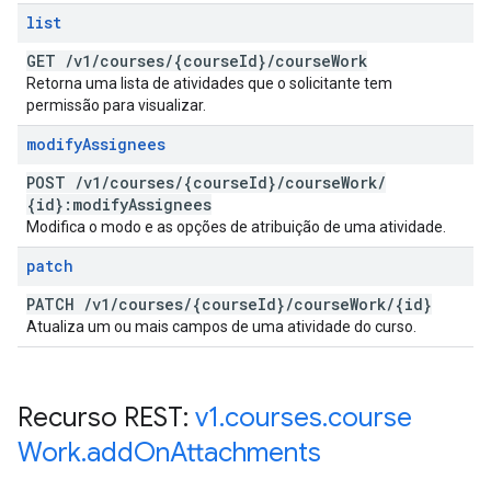
list
GET
/
v1
/
courses
/
{course
Id}
/
course
Work
Retorna uma lista de atividades que o solicitante tem
permissão para visualizar.
modify
Assignees
POST
/
v1
/
courses
/
{course
Id}
/
course
Work
/
{id}:modify
Assignees
Modifica o modo e as opções de atribuição de uma atividade.
patch
PATCH
/
v1
/
courses
/
{course
Id}
/
course
Work
/
{id}
Atualiza um ou mais campos de uma atividade do curso.
Recurso REST:
v1
.
courses
.
course
Work
.
add
On
Attachments