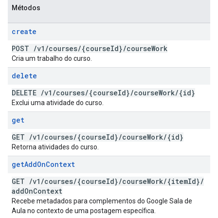
Métodos
create
POST
/
v1
/
courses
/
{course
Id}
/
course
Work
Cria um trabalho do curso.
delete
DELETE
/
v1
/
courses
/
{course
Id}
/
course
Work
/
{id}
Exclui uma atividade do curso.
get
GET
/
v1
/
courses
/
{course
Id}
/
course
Work
/
{id}
Retorna atividades do curso.
get
Add
On
Context
GET
/
v1
/
courses
/
{course
Id}
/
course
Work
/
{item
Id}
/
add
On
Context
Recebe metadados para complementos do Google Sala de
Aula no contexto de uma postagem específica.