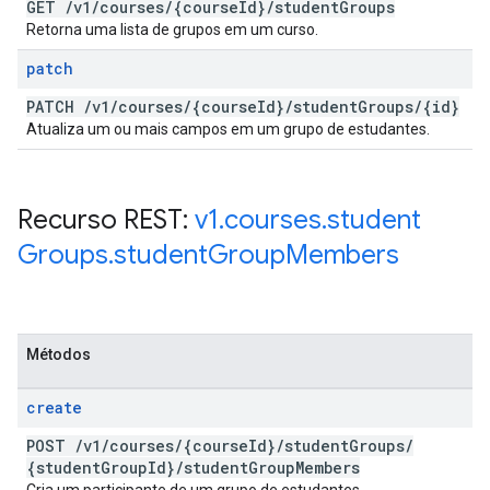
GET
/
v1
/
courses
/
{course
Id}
/
student
Groups
Retorna uma lista de grupos em um curso.
patch
PATCH
/
v1
/
courses
/
{course
Id}
/
student
Groups
/
{id}
Atualiza um ou mais campos em um grupo de estudantes.
Recurso REST:
v1
.
courses
.
student
Groups
.
student
Group
Members
Métodos
create
POST
/
v1
/
courses
/
{course
Id}
/
student
Groups
/
{student
Group
Id}
/
student
Group
Members