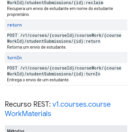
Work
Id}
/
student
Submissions
/
{id}:reclaim
Recupera um envio de estudante em nome do estudante
proprietário.
return
POST
/
v1
/
courses
/
{course
Id}
/
course
Work
/
{course
Work
Id}
/
student
Submissions
/
{id}:return
Retorna um envio de estudante.
turn
In
POST
/
v1
/
courses
/
{course
Id}
/
course
Work
/
{course
Work
Id}
/
student
Submissions
/
{id}:turn
In
Entrega o envio de um estudante.
Recurso REST:
v1
.
courses
.
course
Work
Materials
Métodos