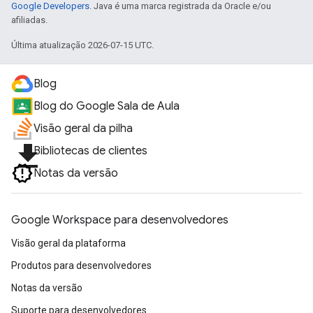
Google Developers
. Java é uma marca registrada da Oracle e/ou
afiliadas.
Última atualização 2026-07-15 UTC.
Blog
Blog do Google Sala de Aula
Visão geral da pilha
file_download
Bibliotecas de clientes
Notas da versão
Google Workspace para desenvolvedores
Visão geral da plataforma
Produtos para desenvolvedores
Notas da versão
Suporte para desenvolvedores