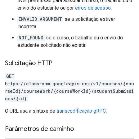
tiver permissão para acessar o curso, o trabalho ou o
envio do estudante ou por
erros de acesso
.
INVALID_ARGUMENT
se a solicitação estiver
incorreta.
NOT_FOUND
se o curso, o trabalho ou o envio do
estudante solicitado não existir.
Solicitação HTTP
GET
https://classroom.googleapis.com/v1/courses/{cou
rseId}/courseWork/{courseWorkId}/studentSubmissi
ons/{id}
O URL usa a sintaxe de
transcodificação gRPC
.
Parâmetros de caminho