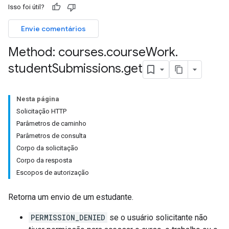
Isso foi útil?
Envie comentários
Method: courses
.
course
Work
.
hments
student
Submissions
.
get
Submissions
Nesta página
Solicitação HTTP
ers
Parâmetros de caminho
Parâmetros de consulta
Corpo da solicitação
Corpo da resposta
Escopos de autorização
Retorna um envio de um estudante.
PERMISSION_DENIED
se o usuário solicitante não