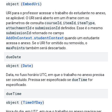
object (
EmbedUri
)
URI para o professor acessar o trabalho do estudante no anexo,
se aplicável. O URI será aberto em um iframe com os
courseId
itemId
itemType
parâmetros de consulta
,
,
,
attachmentId
submissionId
e
definidos. Esse é o mesmo
submissionId
retornado no campo
AddOnContext.studentContext
quando um estudante
acessa o anexo. Se o URI for omitido ou removido, o
maxPoints
também será descartado.
due
Date
object (
Date
)
Data, no fuso horário UTC, em que o trabalho no anexo precisa
dueTime
ser concluído. Precisa ser especificado se
for
especificado.
due
Time
object (
TimeOfDay
)
Hora do dia, em UTC, em que o trabalho no anexo precisa ser