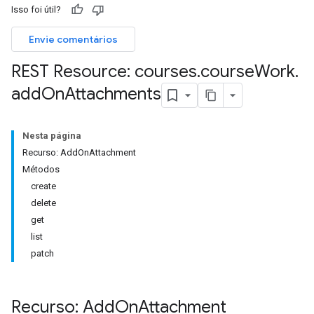
Isso foi útil?
Envie comentários
hments
REST Resource: courses
.
course
Work
.
add
On
Attachments
Submissions
ers
Nesta página
Recurso: AddOnAttachment
Métodos
create
delete
get
list
patch
Recurso: Add
On
Attachment