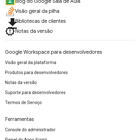
Blog do Google Sala de Aula
Visão geral da pilha
file_download
Bibliotecas de clientes
Notas da versão
Google Workspace para desenvolvedores
Visão geral da plataforma
Produtos para desenvolvedores
Notas da versão
Suporte para desenvolvedores
Termos de Serviço
Ferramentas
Console do administrador
Painel do Apps Script