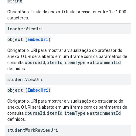
string
Obrigatório. Título do anexo. O título precisa ter entre 1 e 1.000
caracteres.
teacher
View
Uri
object (
EmbedUri
)
Obrigatório. URI para mostrar a visualização do professor do
anexo. O URI será aberto em um iframe com os parâmetros de
courseId
itemId
itemType
attachmentId
consulta
,
,
e
definidos.
student
View
Uri
object (
EmbedUri
)
Obrigatório. URI para mostrar a visualização do estudante do
anexo. O URI será aberto em um iframe com os parâmetros de
courseId
itemId
itemType
attachmentId
consulta
,
,
e
definidos.
student
Work
Review
Uri