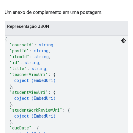
Um anexo de complemento em uma postagem.
Representação JSON
{
"courseId"
: 
string
,
"postId"
: 
string
,
"itemId"
: 
string
,
"id"
: 
string
,
"title"
: 
string
,
"teacherViewUri"
: 
{
object (
EmbedUri
)
}
,
"studentViewUri"
: 
{
object (
EmbedUri
)
}
,
"studentWorkReviewUri"
: 
{
object (
EmbedUri
)
}
,
"dueDate"
: 
{