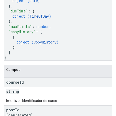
object (
Date
)
}
,
"dueTime"
: 
{
object (
TimeOfDay
)
}
,
"maxPoints"
: 
number
,
"copyHistory"
: 
[
{
object (
CopyHistory
)
}
]
}
Campos
course
Id
string
Imutável. Identificador do curso.
post
Id
(deprecated)