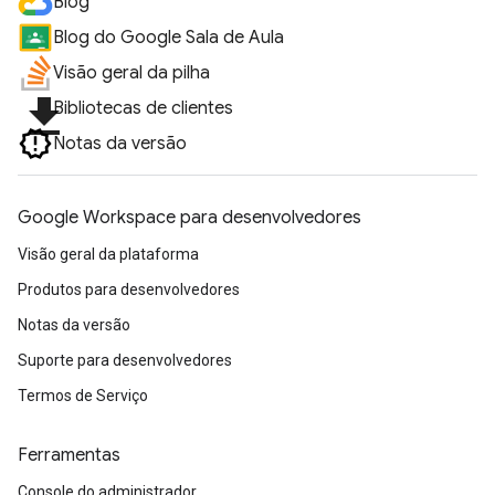
Blog
Blog do Google Sala de Aula
Visão geral da pilha
file_download
Bibliotecas de clientes
Notas da versão
Google Workspace para desenvolvedores
Visão geral da plataforma
Produtos para desenvolvedores
Notas da versão
Suporte para desenvolvedores
Termos de Serviço
Ferramentas
Console do administrador