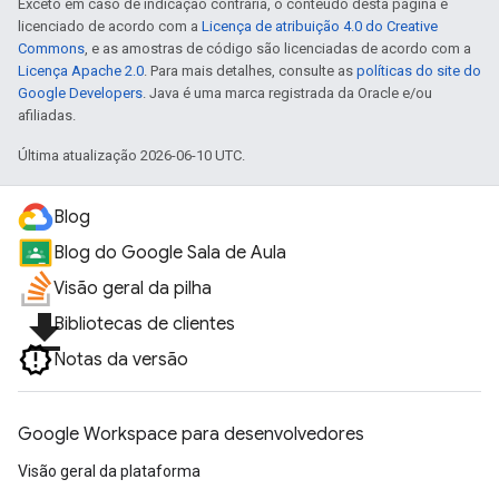
Exceto em caso de indicação contrária, o conteúdo desta página é
licenciado de acordo com a
Licença de atribuição 4.0 do Creative
Commons
, e as amostras de código são licenciadas de acordo com a
Licença Apache 2.0
. Para mais detalhes, consulte as
políticas do site do
Google Developers
. Java é uma marca registrada da Oracle e/ou
afiliadas.
Última atualização 2026-06-10 UTC.
Blog
Blog do Google Sala de Aula
Visão geral da pilha
file_download
Bibliotecas de clientes
Notas da versão
Google Workspace para desenvolvedores
Visão geral da plataforma