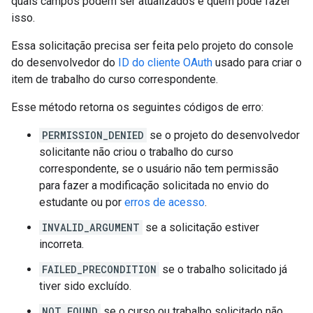
quais campos podem ser atualizados e quem pode fazer
isso.
Essa solicitação precisa ser feita pelo projeto do console
do desenvolvedor do
ID do cliente OAuth
usado para criar o
item de trabalho do curso correspondente.
Esse método retorna os seguintes códigos de erro:
PERMISSION_DENIED
se o projeto do desenvolvedor
solicitante não criou o trabalho do curso
correspondente, se o usuário não tem permissão
para fazer a modificação solicitada no envio do
estudante ou por
erros de acesso
.
INVALID_ARGUMENT
se a solicitação estiver
incorreta.
FAILED_PRECONDITION
se o trabalho solicitado já
tiver sido excluído.
NOT_FOUND
se o curso ou trabalho solicitado não