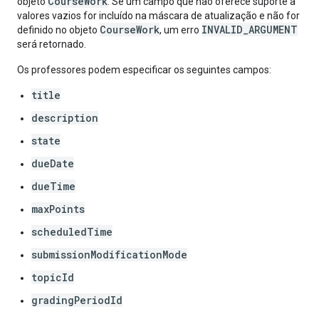
CourseWork
objeto
. Se um campo que não oferece suporte a
valores vazios for incluído na máscara de atualização e não for
CourseWork
INVALID_ARGUMENT
definido no objeto
, um erro
será retornado.
Os professores podem especificar os seguintes campos:
title
description
state
dueDate
dueTime
maxPoints
scheduledTime
submissionModificationMode
topicId
gradingPeriodId