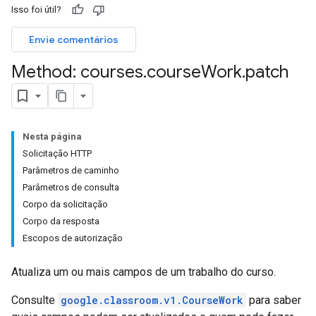
Isso foi útil?
udentSubmissions
Envie comentários
Method: courses
.
course
Work
.
patch
hments
Submissions
Nesta página
Solicitação HTTP
ers
Parâmetros de caminho
Parâmetros de consulta
Corpo da solicitação
Corpo da resposta
Escopos de autorização
Atualiza um ou mais campos de um trabalho do curso.
Consulte
google.classroom.v1.CourseWork
para saber