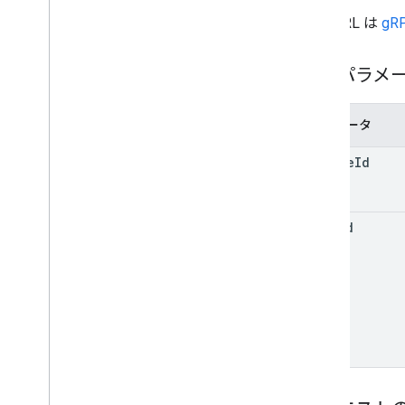
create
この URL は
gRP
delete
get
list
パスパラメ
course
.
topics
招待状
パラメータ
registrations
user
Profiles
course
Id
user
Profiles
.
guardian
Invitations
user
Profiles
.
guardians
user
Id
Types
Add
On
Context
割り当て先モード
コースワーク タイプ
Date
ドライブ ファイル
ドライブ フォルダ
フォーム