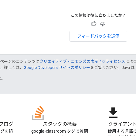
この情報は役に立ちましたか？
フィードバックを送信
のページのコンテンツは
クリエイティブ・コモンズの表示 4.0 ライセンス
によ
す。詳しくは、
Google Developers サイトのポリシー
をご覧ください。Java は
TC。
file_download
m ブログ
スタックの概要
クライアント
ブログを読
google-classroom タグで質問
使用する言語