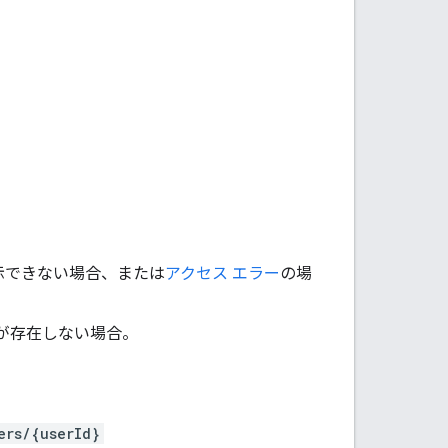
示できない場合、または
アクセス エラー
の場
スが存在しない場合。
ers/{userId}