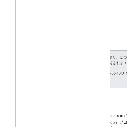
Node
.
js
PHP
Python
Ruby
その他のリファレンス
Preview API にアクセスする
標準のクエリ パラメータ
特に記載のない限り、こ
使用制限
ス
により使用許諾されま
ダウンロード
最終更新日 2026-06-10 U
ユーザーの利用資格をサポートす
るクライアント ライブラリ
学習目標をサポートするクライアン
ト ライブラリ
ブログ
Google Classroo
Google Workspace Developers
Google Classroom 