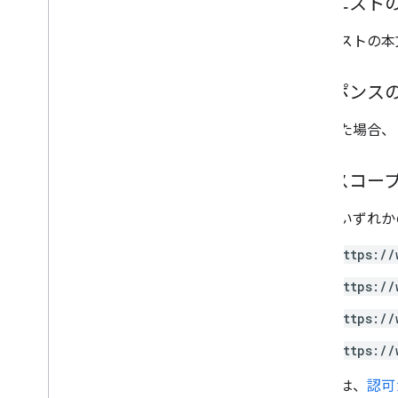
リクエスト
成績のカテゴリ
Grading
Period
Settings
リクエストの本
Individual
Students オプション
リンク
レスポンス
List
Add
On
Attachments
Response が返
されます
成功した場合、
マテリアル
Modify
Individual
Students
Options（変
更）
認可スコー
プレビュー版
提出ステータス
以下のいずれかの
Time
Of
Day
You
Tube
Video
https://
https://
クライアント ライブラリのリファレン
ス
https://
ブラウザ
https://
Go
Java
詳しくは、
認可
.
NET