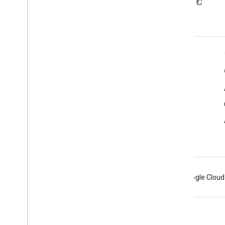
ブログを読む
む
デベロッパー向け Google Workspace
プラットフォームの概要
デベロッパー プロダクト
リリースノート
デベロッパー サポート
利用規約
Android
Chrome
Firebase
Google Cloud
利用規約
プライバシー
Manage cookies