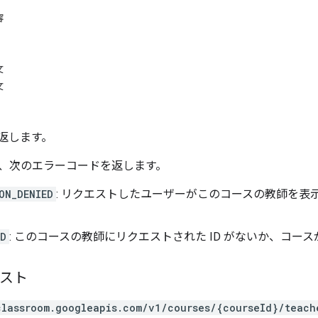
容
文
文
返します。
、次のエラーコードを返します。
ON_DENIED
: リクエストしたユーザーがこのコースの教師を表
ND
: このコースの教師にリクエストされた ID がないか、コー
エスト
classroom.googleapis.com/v1/courses/{courseId}/teach