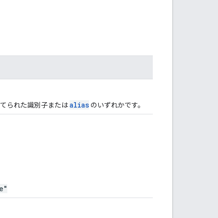
alias
り当てられた識別子または
のいずれかです。
e"