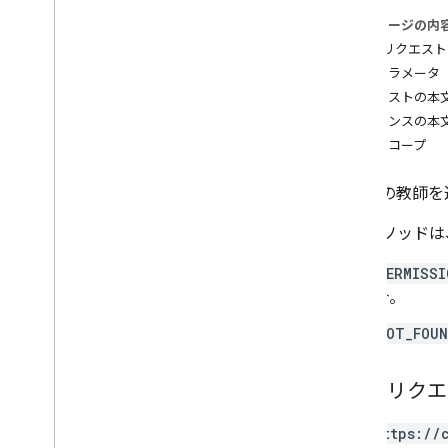
course
.
course
Work
.
add
On
このページの内
Attachments
HTTP リクエスト
course
.
course
Work
.
add
On
パスパラメータ
Attachments
.
student
Submissions
リクエストの本
course
.
course
Work
.
rubrics
レスポンスの本
courses
.
course
Work
.
student
Submissions
認可スコープ
course
.
course
Work
Materials
course
.
course
Work
Materials
.
add
On
コースの教師を
Attachments
courses
.
posts
このメソッドは
courses
.
posts
.
add
On
Attachments
PERMISSI
courses
.
posts
.
add
On
Attachments
.
student
Submissions
合。
courses
.
student
Groups
NOT_FOU
courses
.
student
Groups
.
student
Group
Members
courses
.
students
HTTP リク
教師
概要
GET https://