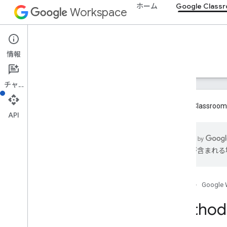
ホーム
Google Class
Workspace
Google Classroom
情報
概要
ガイド
リファレンス
サポート
チャット
Google Cla
API
概要
は誤りが含まれる
REST リソース
コース
courses
.
aliases
ホーム
Google 
コース
.
お知らせ
Method:
course
.
announcements
.
add
On
Attachments
course
.
course
Work