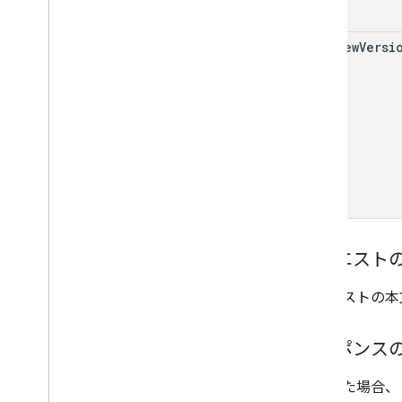
Java
.
NET
preview
Versi
Node
.
js
PHP
Python
Ruby
その他のリファレンス
Preview API にアクセスする
標準のクエリ パラメータ
使用制限
リクエスト
ダウンロード
リクエストの本
ユーザーの利用資格をサポートす
るクライアント ライブラリ
学習目標をサポートするクライアン
レスポンス
ト ライブラリ
成功した場合、