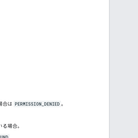
場合は
PERMISSION_DENIED
。
いる場合。
OUND