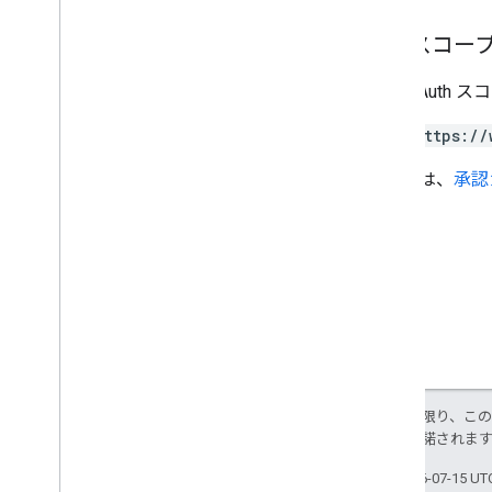
認可スコー
次の OAuth 
https://
詳しくは、
承認
特に記載のない限り、こ
ス
により使用許諾されま
最終更新日 2026-07-15 U