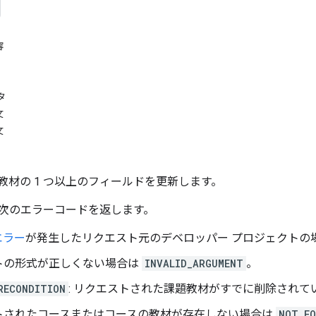
容
タ
文
文
教材の 1 つ以上のフィールドを更新します。
次のエラーコードを返します。
エラー
が発生したリクエスト元のデベロッパー プロジェクトの
トの形式が正しくない場合は
INVALID_ARGUMENT
。
RECONDITION
: リクエストされた課題教材がすでに削除されて
トされたコースまたはコースの教材が存在しない場合は
NOT_F