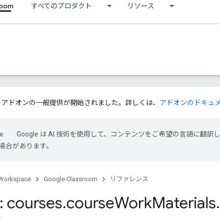
room
すべてのプロダクト
リソース
ssroom アドオンの一般提供が開始されました。詳しくは、
アドオンのドキュ
Google は AI 技術を使用して、コンテンツをご希望の言語に翻訳
場合があります。
Workspace
Google Classroom
リファレンス
 courses
.
course
Work
Materials
.