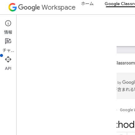
ホーム
Google Class
Workspace
Google Classroom
情報
概要
ガイド
リファレンス
サポート
チャット
Google Cla
API
概要
は誤りが含まれる
REST リソース
コース
courses
.
aliases
ホーム
Google 
コース
.
お知らせ
Method:
course
.
announcements
.
add
On
Attachments
course
.
course
Work