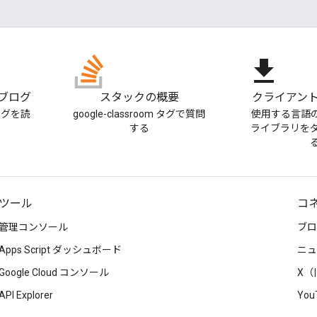
file_download
m ブログ
スタックの概要
クライアント
ブログを読
google-classroom タグで質問
使用する言語
する
ライブラリを
ツール
コ
管理コンソール
ブロ
Apps Script ダッシュボード
ニュ
Google Cloud コンソール
X（旧
API Explorer
You