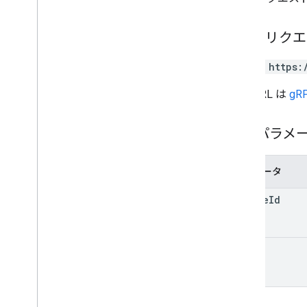
student
Submissions
courses
.
student
Groups
HTTP リク
courses
.
student
Groups
.
student
Group
Members
PATCH https:
courses
.
students
教師
この URL は
gRP
course
.
topics
招待状
パスパラメ
registrations
user
Profiles
user
Profiles
.
guardian
Invitations
パラメータ
user
Profiles
.
guardians
course
Id
Types
Add
On
Context
id
割り当て先モード
コースワーク タイプ
Date
ドライブ ファイル