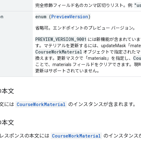
"u
完全修飾フィールド名のカンマ区切りリスト。例:
on
enum (
PreviewVersion
)
省略可。エンドポイントのプレビュー バージョン。
PREVIEW_VERSION_9001
には新機能が含まれていま
す。マテリアルを更新するには、updateMask「mat
CourseWorkMaterial
オブジェクトで指定されたマ
Cou
換えます。更新マスクで「materials」を指定し、
ことで、materials フィールドをクリアできます。現時
更新はサポートされていません。
の本文
文には
CourseWorkMaterial
のインスタンスが含まれます。
の本文
レスポンスの本文には
CourseWorkMaterial
のインスタンス