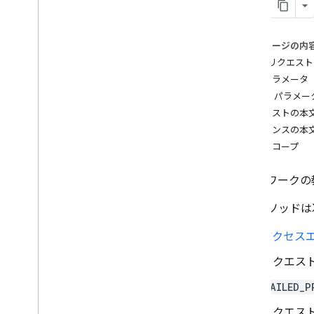
course
.
course
Work
.
add
On
Attachments
course
.
course
Work
.
add
On
このページの内
Attachments
.
student
Submissions
HTTP リクエスト
course
.
course
Work
.
rubrics
パスパラメータ
courses
.
course
Work
.
student
クエリ パラメー
Submissions
リクエストの本
course
.
course
Work
Materials
レスポンスの本
概要
認可スコープ
create
delete
コースワークの
get
get
Add
On
Context
このメソッドは
list
patch
アクセス
course
.
course
Work
Materials
.
add
On
Attachments
リクエス
courses
.
posts
FAILED_P
courses
.
posts
.
add
On
Attachments
courses
.
posts
.
add
On
Attachments
.
リクエス