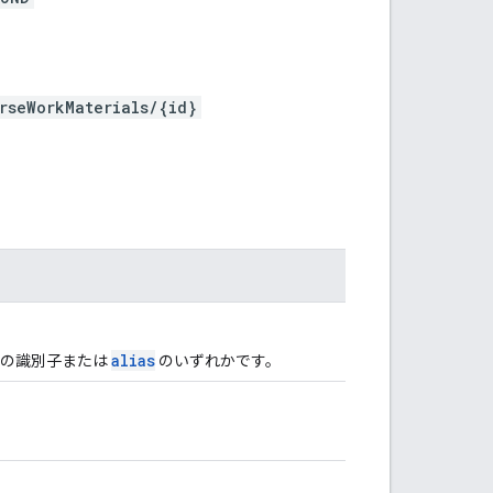
rseWorkMaterials/{id}
alias
当ての識別子または
のいずれかです。