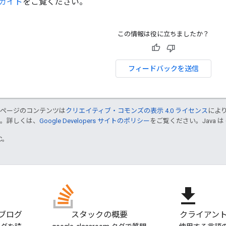
ガイド
をご覧ください。
この情報は役に立ちましたか？
フィードバックを送信
のページのコンテンツは
クリエイティブ・コモンズの表示 4.0 ライセンス
によ
す。詳しくは、
Google Developers サイトのポリシー
をご覧ください。Java は
TC。
file_download
m ブログ
スタックの概要
クライアント