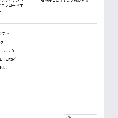
のクライアント
新機能と動作変更を確認する
ダウンロードす
る
ネクト
グ
ースレター
 Twitter）
Tube