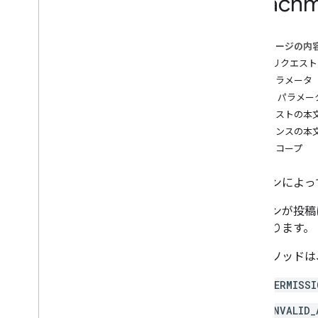
Attach
create
delete
このページの内
get
HTTP リクエスト
list
パスパラメータ
patch
クエリ パラメー
course
.
course
Work
リクエストの本
course
.
course
Work
.
add
On
Attachments
レスポンスの本
course
.
course
Work
.
add
On
認可スコープ
Attachments
.
student
Submissions
course
.
course
Work
.
rubrics
アドオンによっ
courses
.
course
Work
.
student
Submissions
アドオンが投稿
course
.
course
Work
Materials
要があります。
course
.
course
Work
Materials
.
add
On
Attachments
このメソッドは
courses
.
posts
courses
.
posts
.
add
On
Attachments
PERMISSI
courses
.
posts
.
add
On
Attachments
.
student
Submissions
INVALID_