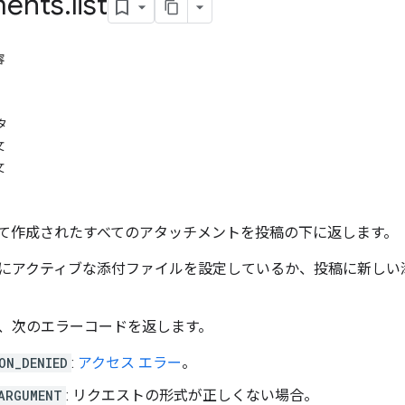
ments
.
list
容
タ
文
文
て作成されたすべてのアタッチメントを投稿の下に返します。
にアクティブな添付ファイルを設定しているか、投稿に新しい
、次のエラーコードを返します。
ON_DENIED
:
アクセス エラー
。
ARGUMENT
: リクエストの形式が正しくない場合。