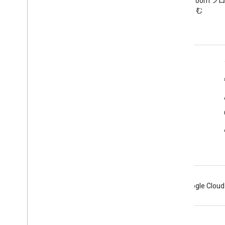
Google Workspace Developers
Google Classroom 
ブログを読む
む
デベロッパー向け Google Workspace
プラットフォームの概要
デベロッパー プロダクト
リリースノート
デベロッパー サポート
利用規約
Android
Chrome
Firebase
Google Cloud