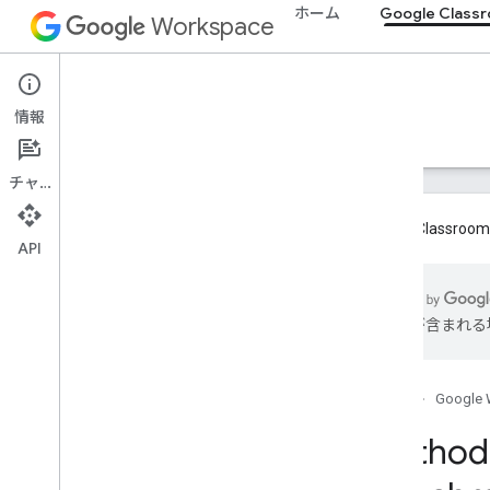
ホーム
Google Class
Workspace
Google Classroom
情報
概要
ガイド
リファレンス
サポート
チャット
Google Cla
API
概要
は誤りが含まれる
REST リソース
コース
courses
.
aliases
ホーム
Google 
コース
.
お知らせ
Method:
course
.
announcements
.
add
On
Attachments
概要