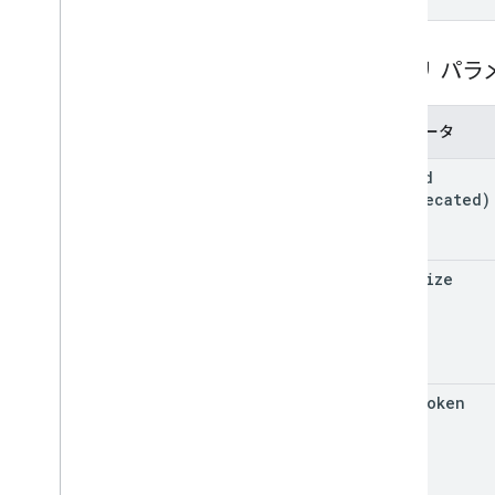
フォーム
成績のカテゴリ
Grading
Period
Settings
クエリ パラ
Individual
Students オプション
リンク
パラメータ
List
Add
On
Attachments
Response が返
されます
post
Id
マテリアル
(deprecated)
Modify
Individual
Students
Options（変
更）
プレビュー版
page
Size
提出ステータス
Time
Of
Day
You
Tube
Video
クライアント ライブラリのリファレン
page
Token
ス
ブラウザ
Go
Java