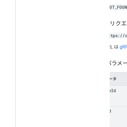
courses
.
student
Groups
NOT_FOU
courses
.
student
Groups
.
student
Group
Members
courses
.
students
HTTP リク
教師
course
.
topics
GET https://
招待状
この URL は
gRP
registrations
user
Profiles
user
Profiles
.
guardian
Invitations
パスパラメ
user
Profiles
.
guardians
パラメータ
Types
Add
On
Context
course
Id
割り当て先モード
コースワーク タイプ
Date
item
Id
ドライブ ファイル
ドライブ フォルダ