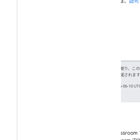
詳しくは、
認可
特に記載のない限り、こ
ス
により使用許諾されま
最終更新日 2026-06-10 U
ブログ
Google Classroo