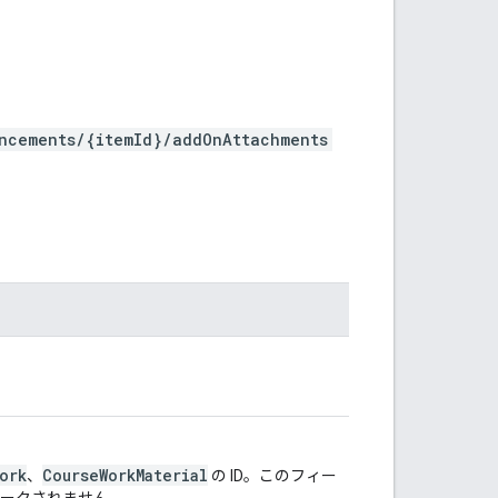
ncements/{itemId}/addOnAttachments
ork
CourseWorkMaterial
、
の ID。このフィー
マークされません。