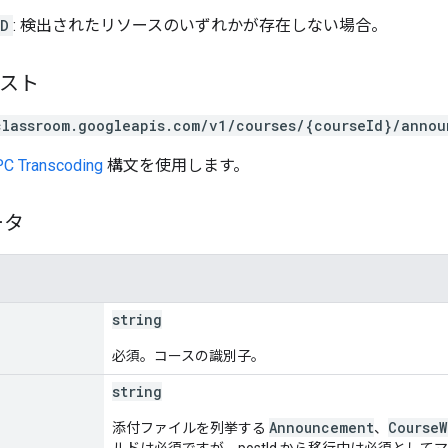
ND
: 検出されたリソースのいずれかが存在しない場合。
エスト
classroom.googleapis.com/v1/courses/{courseId}/annou
C Transcoding
構文を使用します。
ータ
string
必須。コースの識別子。
string
Announcement
CourseW
添付ファイルを列挙する
、
ルドは必須ですが、postId から移行中は必須として