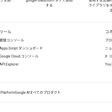
ブログを読
google-classroom タグで質問
使用する言語
する
ライブラリを
ツール
コ
管理コンソール
ブロ
Apps Script ダッシュボード
ニュ
Google Cloud コンソール
X（旧
API Explorer
You
 Platform
Google AI
すべてのプロダクト