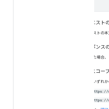
.
NET
Node
.
js
PHP
リクエスト
Python
Ruby
リクエストの本
その他のリファレンス
Preview API にアクセスする
レスポンス
標準のクエリ パラメータ
成功した場合、
使用制限
ダウンロード
認可スコー
ユーザーの利用資格をサポートす
るクライアント ライブラリ
以下のいずれかの
学習目標をサポートするクライアン
ト ライブラリ
https://
https://