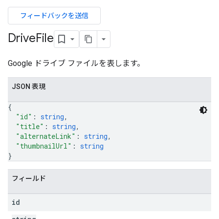
フィードバックを送信
ers
Drive
File
Google ドライブ ファイルを表します。
JSON 表現
{
"id"
: 
string
,
"title"
: 
string
,
"alternateLink"
: 
string
,
"thumbnailUrl"
: 
string
}
フィールド
id