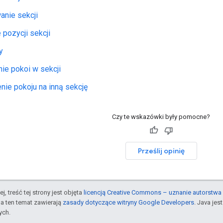
anie sekcji
 pozycji sekcji
y
ie pokoi w sekcji
ie pokoju na inną sekcję
Czy te wskazówki były pomocne?
Prześlij opinię
j, treść tej strony jest objęta
licencją Creative Commons – uznanie autorstwa 
a ten temat zawierają
zasady dotyczące witryny Google Developers
. Java je
ych.