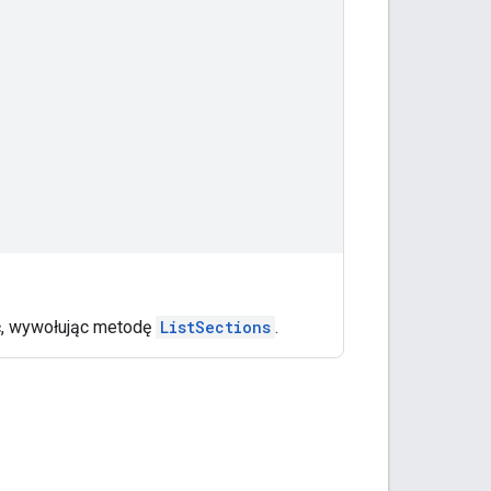
ć, wywołując metodę
ListSections
.