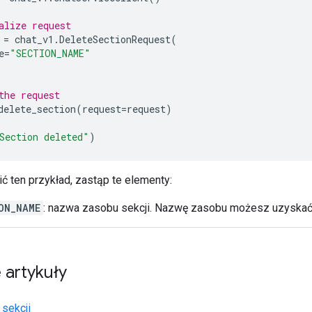
alize request
=
chat_v1
.
DeleteSectionRequest
(
e
=
"SECTION_NAME"
the request
delete_section
(
request
=
request
)
Section deleted"
)
ć ten przykład, zastąp te elementy:
ON_NAME
: nazwa zasobu sekcji. Nazwę zasobu możesz uzyska
 artykuły
sekcji