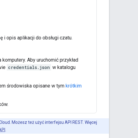
ę i opis aplikacji do obsługi czatu.
na komputery. Aby uruchomić przykład
wie
credentials.json
w katalogu
iem środowiska opisane w tym
krótkim
ków.
 Cloud. Możesz też użyć interfejsu API REST. Więcej
API
.