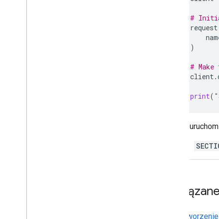
Wyszukiwanie pokoi w organizacji i
zarządzanie nimi
# Initi
Ustawianie pokoju jako wykrywalnego
request
dla określonych użytkowników
nam
Migracja organizacji do Google Chat
)
# Make 
client
.
print
(
"
Aby uruchomi
SECTI
Powiązane
Tworzenie 