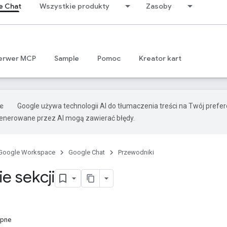
e Chat
Wszystkie produkty
Zasoby
erwer MCP
Sample
Pomoc
Kreator kart
Google używa technologii AI do tłumaczenia treści na Twój prefe
nerowane przez AI mogą zawierać błędy.
Google Workspace
Google Chat
Przewodniki
e sekcji
ępne