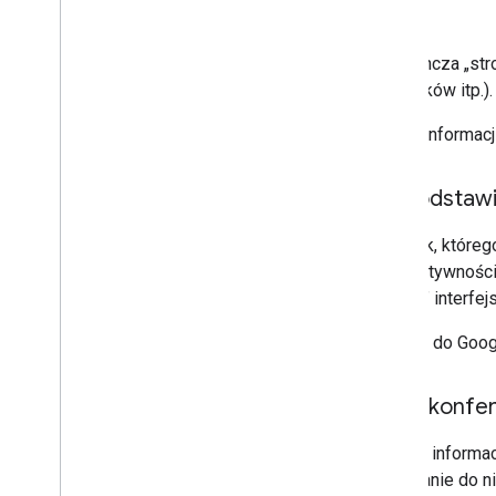
Łączenie dodatku z usługami innych
Karta
firm
Testowanie i debugowanie
Pojedyncza „stro
Logi błędów zapytań
nagłówków itp.).
Sprawdzone metody
Ograniczenia
Więcej informacj
Słownik
Na podstawi
Uaktualnianie starszych dodatków
Dodatek, którego
okno aktywności 
Tworzenie dodatków do edytora
„stronę” interfej
Przegląd
Krótkie wprowadzenia
Dodatki do Goog
Cykl życia autoryzacji
Plik manifestu
Dane konfer
Zakresy
Tworzenie interfejsów HTML
Zestaw informacj
Rozszerzenie Arkuszy Google
dołączanie do n