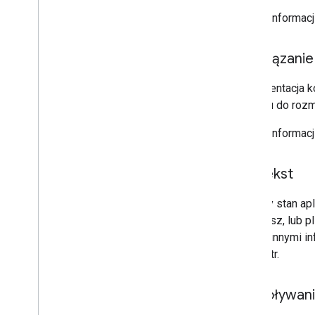
Rozszerzenie Dokumentów Google
Więcej informacj
Rozszerzanie Prezentacji Google
Rozszerzenie Formularzy Google
Testowanie dodatku
Rozwiązanie 
Sprawdzone metody
Reprezentacja k
Ograniczenia
dodatku do roz
Więcej informacj
Publikowanie dodatku
Przegląd
Aktualizowanie opublikowanego
Kontekst
dodatku
Bieżący stan apl
edytujesz, lub p
wraz z innymi in
parametr.
Wywoływani