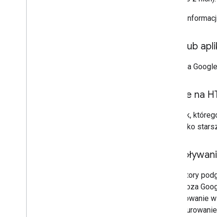
Więcej informacj
Host lub apl
Aplikacja Googl
oparte na 
Dodatek, któreg
kart
. Tylko star
Wywoływanie
Aktywatory podg
URL spoza Googl
zdefiniowanie w
skonfigurowanie