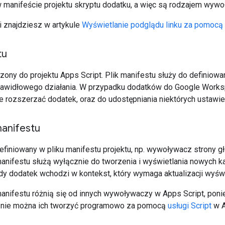
 manifeście projektu skryptu dodatku, a więc są rodzajem wywo
i znajdziesz w artykule
Wyświetlanie podglądu linku za pomocą 
tu
ony do projektu Apps Script. Plik manifestu służy do definiowani
rawidłowego działania. W przypadku dodatków do Google Workspa
e rozszerzać dodatek, oraz do udostępniania niektórych ustawień
anifestu
iniowany w pliku manifestu projektu, np. wywoływacz strony g
ifestu służą wyłącznie do tworzenia i wyświetlania nowych kar
y dodatek wchodzi w kontekst, który wymaga aktualizacji wyświ
ifestu różnią się od innych wywoływaczy w Apps Script, pon
i nie można ich tworzyć programowo za pomocą
usługi Script
w A