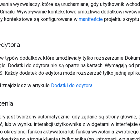
owania wyzwalaczy, które są uruchamiane, gdy użytkownik wchodz
 Gmailu. Wywoływanie kontekstowe umożliwia dodatkowi wyświe
ły kontekstowe są konfigurowane w
manifeście
projektu skryptu
edytora
w typów dodatków, które umożliwiały tylko rozszerzanie Dokum
gle. Dodatki do edytora nie są oparte na kartach. Wymagają od p
. Każdy dodatek do edytora może rozszerzać tylko jedną aplika
i znajdziesz w artykule
Dodatki do edytora
.
zenia
óry jest tworzony automatycznie, gdy żądane są strony główne, 
, lub w wyniku interakcji użytkownika z widgetami w interfejsie
 określonej funkcji aktywatora lub funkcji wywołania zwrotnego
odowiska po stronie klienta użytkownika (np. informacji wpisany