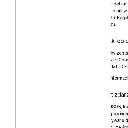
Praktyka defini
wątek e-maili w
kontekstu. Regu
manifestu
.
Dodatki do 
Pierwotny zesta
Prezentacji Goo
kodu HTML i CSS
Więcej informacj
Obiekt zdar
Obiekt JSON, kt
musi odpowiadać
przekazywane do
informacji ze śr