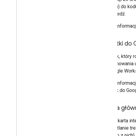
dodatku) do kod
odpowiedź.
Więcej informacj
Dodatki do 
Dodatek, który r
programowania u
do Google Work
Więcej informacj
dodatek do Goog
Strona głów
Główna karta int
wyświetlanie tre
żadnego z nich).