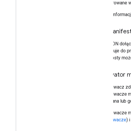
konfigurowane w
Więcej informacj
Plik manifes
Plik JSON dołącz
potrzebuje do p
które hosty moż
Aktywator m
Wywoływacz zdef
Wywoływacze man
wymagana lub gd
Wywoływacze man
wywoływacze
) 