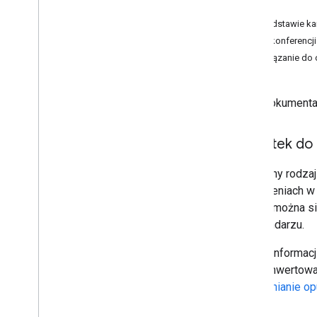
Karta
Na podstawie ka
Tworzenie dodatków do Google
Dane konferencji
Workspace
Rozwiązanie do o
Przegląd
Krótkie wprowadzenia
Pliki manifestu
W tej dokumenta
Zakresy
Tworzenie przy użyciu punktów
końcowych HTTP
Dodatek do 
Karty budowania
Przedłuż Gmaila
Specjalny rodza
Rozszerzenie Kalendarza Google
wydarzeniach w 
Rozszerz Dysk Google
którym można si
Rozszerzenie edytorów Google
w Kalendarzu.
Rozszerz możliwości Google Chat
Więcej informacj
Rozszerzanie Google Meet
przekonwertowa
Rozszerzanie Google Workspace
Studio
Uaktualnianie o