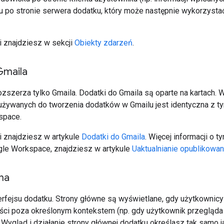
u po stronie serwera dodatku, który może następnie wykorzystać
i znajdziesz w sekcji
Obiekty zdarzeń
.
Gmaila
ozszerza tylko Gmaila. Dodatki do Gmaila są oparte na kartach.
żywanych do tworzenia dodatków w Gmailu jest identyczna z ty
space.
i znajdziesz w artykule
Dodatki do Gmaila
. Więcej informacji o 
le Workspace, znajdziesz w artykule
Uaktualnianie opublikowa
na
erfejsu dodatku. Strony główne są wyświetlane, gdy użytkownicy
ści poza określonym kontekstem (np. gdy użytkownik przegląda w
 Wygląd i działanie strony głównej dodatku określasz tak samo j