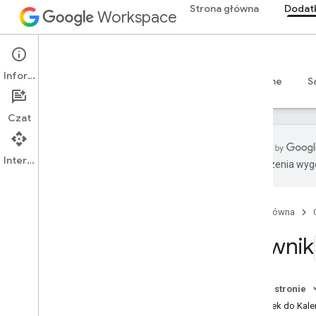
Strona główna
Dodat
Workspace
Add-ons
Informacje
Przegląd
Przewodniki
Materiały referencyjne
S
Czat
Interfejs API
Tłumaczenia wyge
Dodatki
Typy dodatków
Strona główna
Instalowanie i autoryzowanie
dodatków
Słownik
Otwieranie i używanie dodatków
Rozpocznij
Na tej stronie
Programuj w Google Workspace
Dodatek do Kale
Skonfiguruj zgodę OAuth