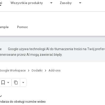
ki
Wszystkie produkty
Zasoby
ample
Pomoc
Google używa technologii AI do tłumaczenia treści na Twój prefe
nerowane przez AI mogą zawierać błędy.
Google Workspace
Dodatki
Add-ons
ndarza do obsługi rozmów wideo