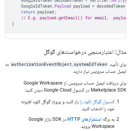
GoogleIdToken
decodedToken
=
verifier
.
verify
(
i
GoogleIdToken
.
Payload
payload
=
decodedToken
.
g
return
payload
;
// E.g. payload.getEmail() for email,  payload
}
مثال: اعتبارسنجی درخواست‌های گوگل
برای تأیید
authorizationEventObject.systemIdToken
به
ایمیل حساب سرویس نیاز دارید.
برای دریافت ایمیل حساب سرویس، از Google Workspace
Marketplace SDK در کنسول Google Cloud دیدن کنید:
کنسول گوگل کلود را
باز کنید و پروژه گوگل کلود افزونه
خود را انتخاب کنید.
به برگه
استقرارهای HTTP
در SDK بازار Google
Workspace بروید.