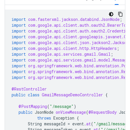
import
com.fasterxml.jackson.databind.JsonNode
;
import
com.google.api.client.auth.oauth2.BearerTok
import
com.google.api.client.auth.oauth2.Credentia
import
com.google.api.client.googleapis.javanet.Go
import
com.google.api.client.json.jackson2.Jackson
import
com.google.api.client.http.HttpHeaders
;
import
com.google.api.services.gmail.Gmail
;
import
com.google.api.services.gmail.model.Message
import
org.springframework.web.bind.annotation.Pos
import
org.springframework.web.bind.annotation.Req
import
org.springframework.web.bind.annotation.Res
@RestController
public
class
GmailMessageDemoController
{
@PostMapping
(
"/message"
)
public
JsonNode
onViewMessage
(
@RequestBody
Json
throws
Exception
{
String
messageId
=
event
.
at
(
"/gmail/message
String
messageToken
=
event
.
at
(
"//gmail/acc