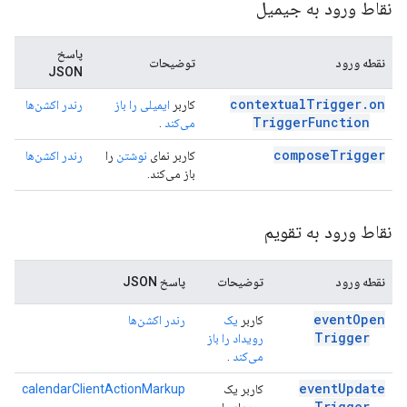
نقاط ورود به جیمیل
پاسخ
نقطه ورود
توضیحات
JSON
contextual
Trigger
.
on
کاربر
ایمیلی را باز
رندر اکشن‌ها
Trigger
Function
می‌کند
.
compose
Trigger
کاربر نمای
نوشتن
را
رندر اکشن‌ها
باز می‌کند.
نقاط ورود به تقویم
نقطه ورود
توضیحات
پاسخ JSON
event
Open
کاربر
یک
رندر اکشن‌ها
Trigger
رویداد را باز
می‌کند
.
event
Update
کاربر یک
calendarClientActionMarkup
Trigger