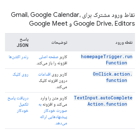
نقاط ورود مشترک برای Gmail، Google Calendar،
Google Drive، Editors و Google Meet
پاسخ
نقطه ورود
توضیحات
JSON
homepage
Trigger
.
run
کاربر
صفحه اصلی
رندر اکشن‌ها
Function
افزونه را باز می‌کند.
On
Click
.
action
.
کاربر روی
اقدامات
روی کلیک
function
درون افزونه کلیک
می‌کند.
Text
Input
.
auto
Complete
کاربر متن را وارد
دریافت پاسخ
Action
.
function
می‌کند و افزونه
به
تکمیل
صورت خودکار
خودکار
پیشنهادهایی ارائه
می‌دهد.