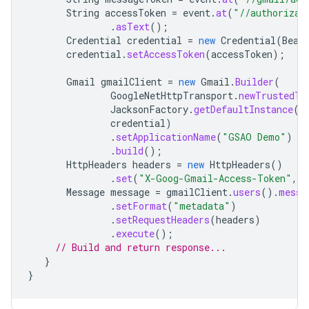
String
accessToken
=
event
.
at
(
"//authorizat
.
asText
();
Credential
credential
=
new
Credential
(
Bear
credential
.
setAccessToken
(
accessToken
);
Gmail
gmailClient
=
new
Gmail
.
Builder
(
GoogleNetHttpTransport
.
newTrustedTr
JacksonFactory
.
getDefaultInstance
()
credential
)
.
setApplicationName
(
"GSAO Demo"
)
.
build
();
HttpHeaders
headers
=
new
HttpHeaders
()
.
set
(
"X-Goog-Gmail-Access-Token"
,
m
Message
message
=
gmailClient
.
users
().
messa
.
setFormat
(
"metadata"
)
.
setRequestHeaders
(
headers
)
.
execute
();
// Build and return response...
}
}