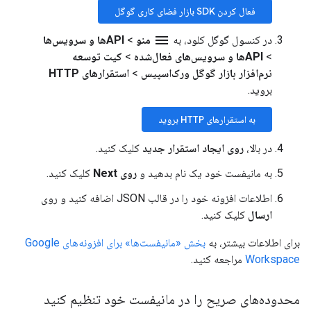
فعال کردن SDK بازار فضای کاری گوگل
menu
در کنسول گوگل کلود، به
منو
>
APIها و سرویس‌ها
>
APIها و سرویس‌های فعال‌شده
>
کیت توسعه
نرم‌افزار بازار گوگل ورک‌اسپیس
>
استقرارهای HTTP
بروید.
به استقرارهای HTTP بروید
در بالا،
روی ایجاد استقرار جدید
کلیک کنید.
به مانیفست خود یک نام بدهید و
روی Next
کلیک کنید.
اطلاعات افزونه خود را در قالب JSON اضافه کنید و روی
ارسال
کلیک کنید.
برای اطلاعات بیشتر، به
بخش «مانیفست‌ها» برای افزونه‌های Google
Workspace
مراجعه کنید.
محدوده‌های صریح را در مانیفست خود تنظیم کنید