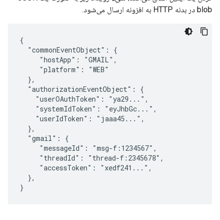
blob در بدنه HTTP به افزونه ارسال می‌شود.
{

  "commonEventObject": {

     "hostApp": "GMAIL",

     "platform": "WEB"

  },

  "authorizationEventObject": {

    "userOAuthToken": "ya29...",

    "systemIdToken": "eyJhbGc...",

    "userIdToken": "jaaa45...",

  },

  "gmail": {

     "messageId": "msg-f:1234567",

     "threadId": "thread-f:2345678",

     "accessToken": "xedf241...",

  },

}