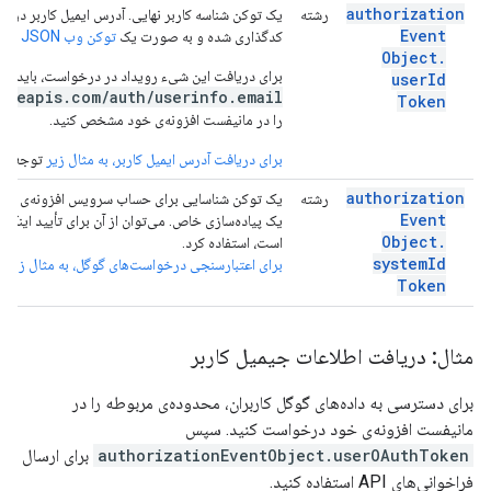
authorization
رشته
یک توکن شناسه کاربر نهایی. آدرس ایمیل کاربر در تو
Event
کدگذاری شده و به صورت یک
توکن وب JSON
قالب
Object
.
برای دریافت این شیء رویداد در درخواست، باید دام
user
Id
gleapis.com/auth/userinfo.email
Token
را در مانیفست افزونه‌ی خود مشخص کنید.
برای دریافت آدرس ایمیل کاربر، به مثال زیر
توجه کنی
authorization
رشته
Event
یک پیاده‌سازی خاص. می‌توان از آن برای تأیید اینک
Object
.
است، استفاده کرد.
system
Id
برای اعتبارسنجی درخواست‌های گوگل، به مثال زیر
مر
Token
مثال: دریافت اطلاعات جیمیل کاربر
برای دسترسی به داده‌های گوگل کاربران، محدوده‌ی مربوطه را در
مانیفست افزونه‌ی خود درخواست کنید. سپس
authorizationEventObject.userOAuthToken
برای ارسال
فراخوانی‌های API استفاده کنید.