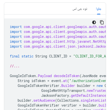
جاوا
نود جی اس
import
com.google.api.client.googleapis.auth.oauth
import
com.google.api.client.googleapis.auth.oauth
import
com.google.api.client.googleapis.auth.oauth
import
com.google.api.client.http.javanet.NetHttpT
import
com.google.api.client.json.jackson2.Jackson
final
static
String
CLIENT_ID
=
"CLIENT_ID_FOR_ADD
//...
GoogleIdToken
.
Payload
decodeIdToken
(
JsonNode
event
String
idToken
=
event
.
at
(
"/authorizationEvent
GoogleIdTokenVerifier
.
Builder
builder
=
new
Go
GoogleNetHttpTransport
.
newTrustedT
JacksonFactory
.
getDefaultInstance
(
builder
.
setAudience
(
Collections
.
singletonList
(
GoogleIdTokenVerifier
verifier
=
builder
.
build