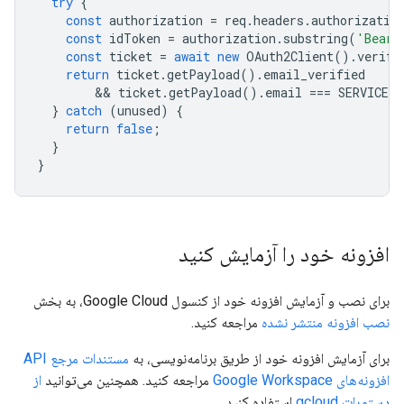
try
{
const
authorization
=
req
.
headers
.
authorizatio
const
idToken
=
authorization
.
substring
(
'Beare
const
ticket
=
await
new
OAuth2Client
().
verify
return
ticket
.
getPayload
().
email_verified
        && 
ticket
.
getPayload
().
email
===
SERVICE_
}
catch
(
unused
)
{
return
false
;
}
}
افزونه خود را آزمایش کنید
برای نصب و آزمایش افزونه خود از کنسول Google Cloud، به بخش
نصب افزونه منتشر نشده
مراجعه کنید.
برای آزمایش افزونه خود از طریق برنامه‌نویسی، به
مستندات مرجع API
افزونه‌های Google Workspace
مراجعه کنید. همچنین می‌توانید
از
دستورات gcloud
استفاده کنید.