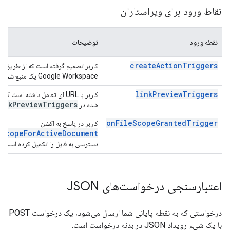
نقاط ورود برای ویراستاران
نقطه ورود
توضیحات
createActionTriggers
کاربر تصمیم گرفته است که از طریق من
Google Workspace یک منبع شخص ثالث ایجاد کند.
linkPreviewTriggers
کاربر با URL ای تعامل داشته اس
ink
Preview
Triggers
شده در
onFileScopeGrantedTrigger
کاربر در پاسخ به اکشن
eScopeForActiveDocument
دسترسی به فایل را تکمیل کرده است.
اعتبارسنجی درخواست‌های JSON
درخواستی که به نقطه پایانی شما ارسال می‌شود، یک درخواست POST
با یک شیء رویداد JSON در بدنه درخواست است.