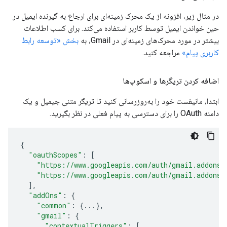
در مثال زیر، افزونه از یک محرک زمینه‌ای برای ارجاع به گیرنده ایمیل در
حین خواندن ایمیل توسط کاربر استفاده می‌کند. برای کسب اطلاعات
بیشتر در مورد محرک‌های زمینه‌ای در Gmail، به
بخش «توسعه رابط
کاربری پیام»
مراجعه کنید.
اضافه کردن تریگرها و اسکوپ‌ها
ابتدا، مانیفست خود را به‌روزرسانی کنید تا تریگر متنی جیمیل و یک
دامنه OAuth را برای دسترسی به پیام فعلی در نظر بگیرید.
{
"oauthScopes"
:
[
"https://www.googleapis.com/auth/gmail.addons.
"https://www.googleapis.com/auth/gmail.addons.
],
"addOns"
:
{
"common"
:
{
...
},
"gmail"
:
{
"contextualTriggers"
:
[