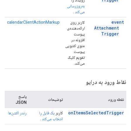
رویداد را
به‌روزرسانی
می‌کند
.
event
کاربر روی
calendarClientActionMarkup
Attachment
ارائه‌دهنده‌ی
Trigger
پیوست
افزونه در
منوی کشویی
پیوست
تقویم کلیک
می‌کند.
نقاط ورود به درایو
پاسخ
نقطه ورود
توضیحات
JSON
on
Items
Selected
Trigger
کاربر
یک فایل را
رندر اکشن‌ها
انتخاب می‌کند
.