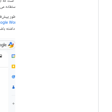
Node
.
js codelab
(MCP) استفاده می‌کند.
ADK به طور پیش‌فرض رابط‌های چت و متن را برای توسعه‌دهندگان فراهم می‌کند. در این آموزش،
منابع یادگیری
Google Workspace اضافه می‌
نمونه کد Git
Hub
دسترسی داشته باشن
کتابخانه Git
0 Apps Script
.
Hub OAuth 2