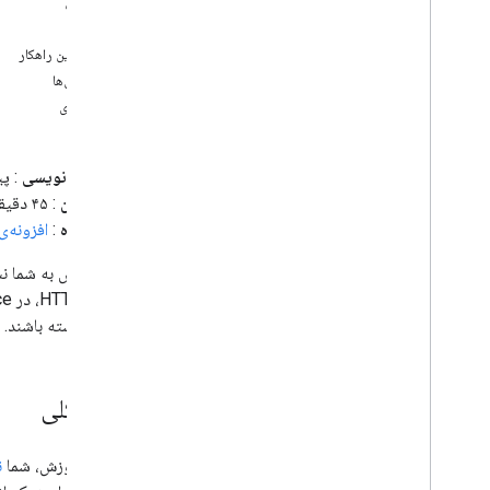
نمای کلی
ادغام نمایندگان سازمانی Gemini با
اهداف
Google Workspace
درباره این راهکار
ادغام Vertex AI Agents با Google
ویژگی‌ها
Workspace
معماری
مدیریت پروژه‌ها در فضاهای چت
سفرها را با یک عامل هوش مصنوعی که در
سراسر Google Workspace قابل دسترسی
است، برنامه‌ریزی کنید
سطح کدنویسی
: پ
پاسخ به حوادث (تأیید هویت کاربر)، پاسخ به
مدت زمان
: ۴۵ دقیقه
حوادث (تأیید هویت کاربر)، پاسخ به حوادث
نوع پروژه
:
افزونه‌ی Google Workspace
(تأیید هویت کاربر)، پاسخ به حوادث (تأیید
هویت کاربر)
پیش نمایش پیوندها از Google Books
ماکروها را کپی کنید
تعامل داشته باشند.
جزئیات اعضای تیم را دریافت کنید
جلسات را در فضاهای چت برنامه‌ریزی کنید
ترجمه متن
نمای کلی
افزونه های ویرایشگر
پاک کردن داده‌ها در کاربرگ‌نگار
در این آموزش، شما
نم
نمایش نوارهای پیشرفت در اسلایدها