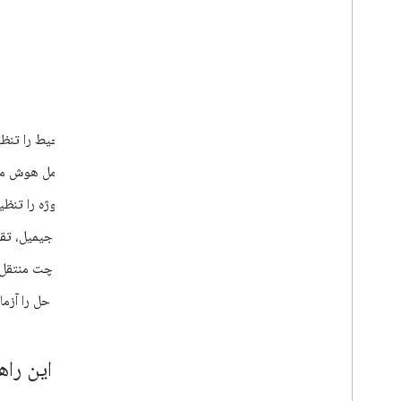
اهداف
محیط را تنظی
عامل هوش مص
پروژه را تنظی
به جیمیل، تقو
به چت منتقل 
راه حل را آزم
درباره این راه