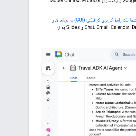
محاوره‌ای است که از ابزارهایی مانند API مکان‌های پلتفرم نقشه‌های گوگل، Google Search Grounding و یک سرور Model Context Protocol
شما یک رابط کاربری گرافیکی (GUI) به برنامه‌های
که کاربران شما می‌توانند مستقیماً در Chat، Gmail، Calendar، Drive، Docs، Sheets و Slides به آن