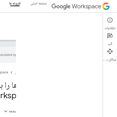
صفحه اصلی
افزونه ها
Workspace
Add-ons
اطلاعات
نمای کلی
راهنما
مرجع
نمونه ها
پشتیبانی
گپ
میانای برنامه‌سازی کاربردی
نمای کلی
صفحه اصلی
space
افزونه‌های Google Workspace، افزونه‌های
Google Workspace
مفاهیم هوش مصنوعی در لبه کد برنامه های
Workspace قابل دسترسی است، برنا
چت گوگل
پیام های جیمیل را با Gemini تجزیه و تحلیل و
برچسب گذاری کنید
در این صفحه
پاسخ به سوالات با هوش مصنوعی در فضاهای
چت