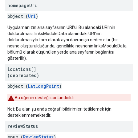
homepage
Uri
object (
Uri
)
Uygulamanızın ana sayfasının URI'si. Bu alandaki URI'nin
doldurulması, linksModuleData alanındaki URI'nin
doldurulmasıyla tam olarak aynı davranışa neden olur (bir
nesne oluşturulduğunda, genellikle nesnenin linksModuleData
bölümü olarak düşünülen yerde ana sayfanın bağlantısı
gösterilir).
locations[]
(deprecated)
object (
LatLongPoint
)
Bu öğenin desteği sonlandırıldı.
Not: Bu alan şu anda coğrafi bildirimleri tetiklemek için
desteklenmemektedir.
review
Status
enum (
ReviewStatus
)