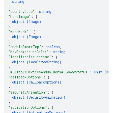
string
]
,
"countryCode"
: 
string
,
"heroImage"
: 
{
object (
Image
)
}
,
"wordMark"
: 
{
object (
Image
)
}
,
"enableSmartTap"
: 
boolean
,
"hexBackgroundColor"
: 
string
,
"localizedIssuerName"
: 
{
object (
LocalizedString
)
}
,
"multipleDevicesAndHoldersAllowedStatus"
: 
enum (
Mul
"callbackOptions"
: 
{
object (
CallbackOptions
)
}
,
"securityAnimation"
: 
{
object (
SecurityAnimation
)
}
,
"activationOptions"
: 
{
object (
ActivationOptions
)