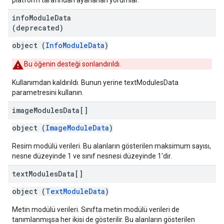
platform tarafından ayarlanan yorumlar.
info
Module
Data
(deprecated)
object (
InfoModuleData
)
Bu öğenin desteği sonlandırıldı.
Kullanımdan kaldırıldı. Bunun yerine textModulesData
parametresini kullanın.
image
Modules
Data[]
object (
ImageModuleData
)
Resim modülü verileri. Bu alanların gösterilen maksimum sayısı,
nesne düzeyinde 1 ve sınıf nesnesi düzeyinde 1'dir.
text
Modules
Data[]
object (
TextModuleData
)
Metin modülü verileri. Sınıfta metin modülü verileri de
tanımlanmışsa her ikisi de gösterilir. Bu alanların gösterilen