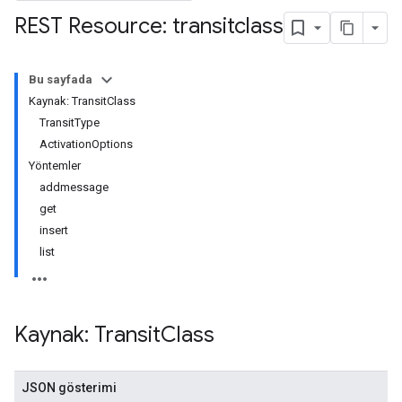
REST Resource: transitclass
Bu sayfada
Kaynak: TransitClass
TransitType
ActivationOptions
Yöntemler
addmessage
get
insert
list
Kaynak: Transit
Class
JSON gösterimi