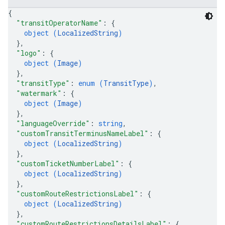
{
"transitOperatorName"
: 
{
object (
LocalizedString
)
}
,
"logo"
: 
{
object (
Image
)
}
,
"transitType"
: 
enum (
TransitType
)
,
"watermark"
: 
{
object (
Image
)
}
,
"languageOverride"
: 
string
,
"customTransitTerminusNameLabel"
: 
{
object (
LocalizedString
)
}
,
"customTicketNumberLabel"
: 
{
object (
LocalizedString
)
}
,
"customRouteRestrictionsLabel"
: 
{
object (
LocalizedString
)
}
,
"customRouteRestrictionsDetailsLabel"
: 
{