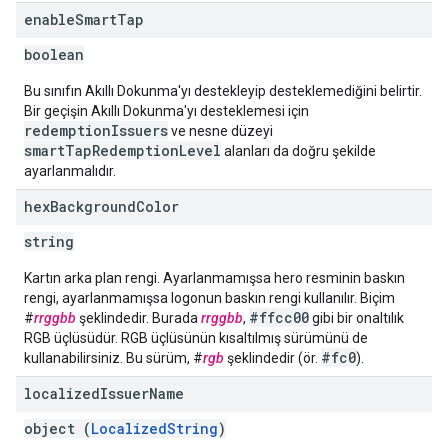
enable
Smart
Tap
boolean
Bu sınıfın Akıllı Dokunma'yı destekleyip desteklemediğini belirtir.
Bir geçişin Akıllı Dokunma'yı desteklemesi için
redemptionIssuers
ve nesne düzeyi
smartTapRedemptionLevel
alanları da doğru şekilde
ayarlanmalıdır.
hex
Background
Color
string
Kartın arka plan rengi. Ayarlanmamışsa hero resminin baskın
rengi, ayarlanmamışsa logonun baskın rengi kullanılır. Biçim
#ffcc00
#
rrggbb
şeklindedir. Burada
rrggbb
,
gibi bir onaltılık
RGB üçlüsüdür. RGB üçlüsünün kısaltılmış sürümünü de
#fc0
kullanabilirsiniz. Bu sürüm, #
rgb
şeklindedir (ör.
).
localized
Issuer
Name
object (
LocalizedString
)