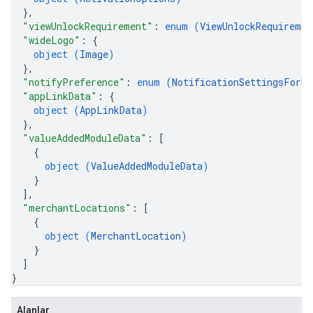
}
,
"viewUnlockRequirement"
: 
enum (
ViewUnlockRequiremen
"wideLogo"
: 
{
object (
Image
)
}
,
"notifyPreference"
: 
enum (
NotificationSettingsForUp
"appLinkData"
: 
{
object (
AppLinkData
)
}
,
"valueAddedModuleData"
: 
[
{
object (
ValueAddedModuleData
)
}
]
,
"merchantLocations"
: 
[
{
object (
MerchantLocation
)
}
]
}
Alanlar