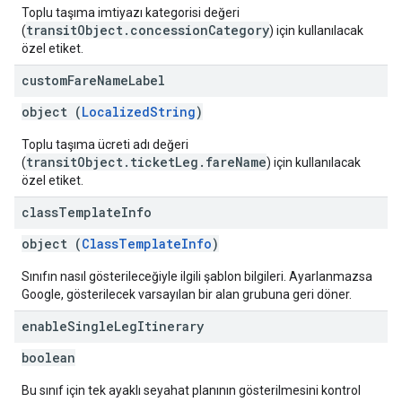
Toplu taşıma imtiyazı kategorisi değeri
transitObject.concessionCategory
(
) için kullanılacak
özel etiket.
custom
Fare
Name
Label
object (
LocalizedString
)
Toplu taşıma ücreti adı değeri
transitObject.ticketLeg.fareName
(
) için kullanılacak
özel etiket.
class
Template
Info
object (
ClassTemplateInfo
)
Sınıfın nasıl gösterileceğiyle ilgili şablon bilgileri. Ayarlanmazsa
Google, gösterilecek varsayılan bir alan grubuna geri döner.
enable
Single
Leg
Itinerary
boolean
Bu sınıf için tek ayaklı seyahat planının gösterilmesini kontrol