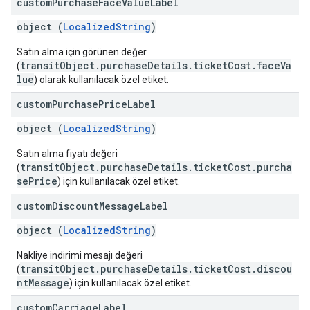
custom
Purchase
Face
Value
Label
object (
LocalizedString
)
Satın alma için görünen değer
transitObject.purchaseDetails.ticketCost.faceVa
(
lue
) olarak kullanılacak özel etiket.
custom
Purchase
Price
Label
object (
LocalizedString
)
Satın alma fiyatı değeri
transitObject.purchaseDetails.ticketCost.purcha
(
sePrice
) için kullanılacak özel etiket.
custom
Discount
Message
Label
object (
LocalizedString
)
Nakliye indirimi mesajı değeri
transitObject.purchaseDetails.ticketCost.discou
(
ntMessage
) için kullanılacak özel etiket.
custom
Carriage
Label