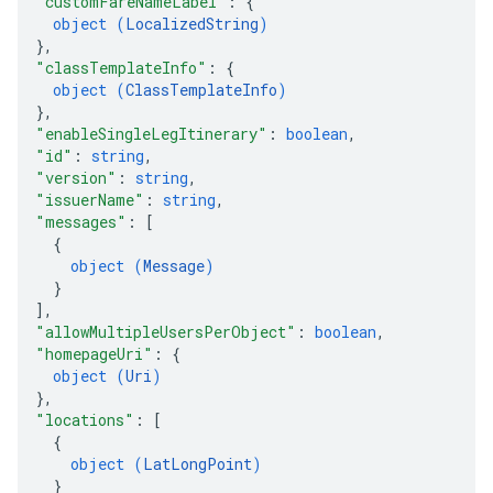
"customFareNameLabel"
: 
{
object (
LocalizedString
)
}
,
"classTemplateInfo"
: 
{
object (
ClassTemplateInfo
)
}
,
"enableSingleLegItinerary"
: 
boolean
,
"id"
: 
string
,
"version"
: 
string
,
"issuerName"
: 
string
,
"messages"
: 
[
{
object (
Message
)
}
]
,
"allowMultipleUsersPerObject"
: 
boolean
,
"homepageUri"
: 
{
object (
Uri
)
}
,
"locations"
: 
[
{
object (
LatLongPoint
)
}