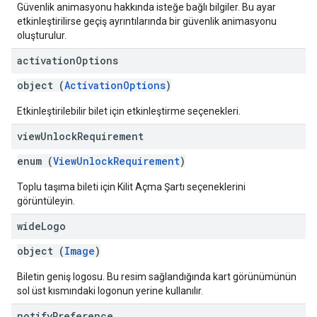
Güvenlik animasyonu hakkında isteğe bağlı bilgiler. Bu ayar
etkinleştirilirse geçiş ayrıntılarında bir güvenlik animasyonu
oluşturulur.
activation
Options
object (
ActivationOptions
)
Etkinleştirilebilir bilet için etkinleştirme seçenekleri.
view
Unlock
Requirement
enum (
ViewUnlockRequirement
)
Toplu taşıma bileti için Kilit Açma Şartı seçeneklerini
görüntüleyin.
wide
Logo
object (
Image
)
Biletin geniş logosu. Bu resim sağlandığında kart görünümünün
sol üst kısmındaki logonun yerine kullanılır.
notify
Preference