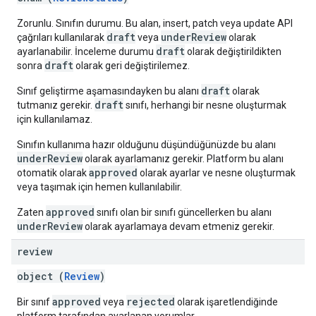
Zorunlu. Sınıfın durumu. Bu alan, insert, patch veya update API
draft
underReview
çağrıları kullanılarak
veya
olarak
draft
ayarlanabilir. İnceleme durumu
olarak değiştirildikten
draft
sonra
olarak geri değiştirilemez.
draft
Sınıf geliştirme aşamasındayken bu alanı
olarak
draft
tutmanız gerekir.
sınıfı, herhangi bir nesne oluşturmak
için kullanılamaz.
Sınıfın kullanıma hazır olduğunu düşündüğünüzde bu alanı
underReview
olarak ayarlamanız gerekir. Platform bu alanı
approved
otomatik olarak
olarak ayarlar ve nesne oluşturmak
veya taşımak için hemen kullanılabilir.
approved
Zaten
sınıfı olan bir sınıfı güncellerken bu alanı
underReview
olarak ayarlamaya devam etmeniz gerekir.
review
object (
Review
)
approved
rejected
Bir sınıf
veya
olarak işaretlendiğinde