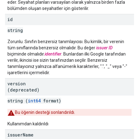
eder. Seyahat planları varsayılan olarak yalnızca birden fazla
bölümden oluşan seyahatler için gösterilir.
id
string
Zorunlu. Sınıfın benzersiz tanımlayıcısı. Bu kimlik, bir verenin
tüm sınıflarında benzersiz olmalıdır. Bu değer
issuer ID
biçiminde olmalıdır.
identifier
. Bunlardan ilki Google tarafından
verilir, ikincisi ise sizin tarafınızdan seçilir. Benzersiz
tanımlayıcınız yalnızca alfanümerik karakterler, ".", "_" veya "-"
işaretlerini içermelidir.
version
(deprecated)
string (
int64
format)
Bu öğenin desteği sonlandırıldı.
Kullanımdan kaldırıldı
issuer
Name