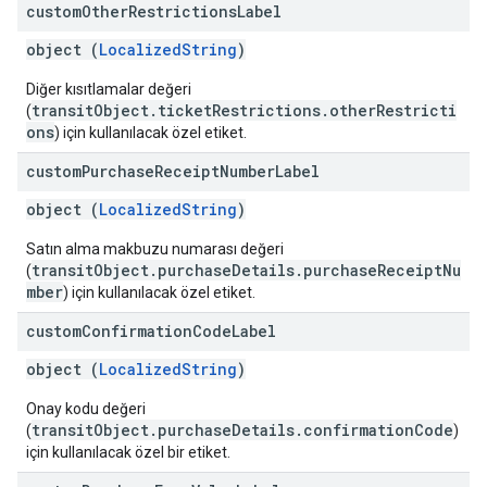
custom
Other
Restrictions
Label
object (
LocalizedString
)
Diğer kısıtlamalar değeri
transitObject.ticketRestrictions.otherRestricti
(
ons
) için kullanılacak özel etiket.
custom
Purchase
Receipt
Number
Label
object (
LocalizedString
)
Satın alma makbuzu numarası değeri
transitObject.purchaseDetails.purchaseReceiptNu
(
mber
) için kullanılacak özel etiket.
custom
Confirmation
Code
Label
object (
LocalizedString
)
Onay kodu değeri
transitObject.purchaseDetails.confirmationCode
(
)
için kullanılacak özel bir etiket.