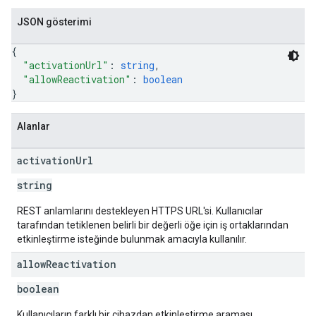
JSON gösterimi
{
"activationUrl"
: 
string
,
"allowReactivation"
: 
boolean
}
Alanlar
activation
Url
string
REST anlamlarını destekleyen HTTPS URL'si. Kullanıcılar
tarafından tetiklenen belirli bir değerli öğe için iş ortaklarından
etkinleştirme isteğinde bulunmak amacıyla kullanılır.
allow
Reactivation
boolean
Kullanıcıların farklı bir cihazdan etkinleştirme araması