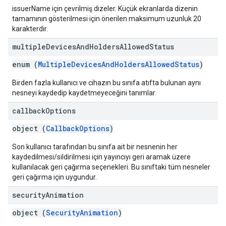
issuerName için çevrilmiş dizeler. Küçük ekranlarda dizenin
tamamının gösterilmesi için önerilen maksimum uzunluk 20
karakterdir.
multiple
Devices
And
Holders
Allowed
Status
enum (
MultipleDevicesAndHoldersAllowedStatus
)
Birden fazla kullanıcı ve cihazın bu sınıfa atıfta bulunan aynı
nesneyi kaydedip kaydetmeyeceğini tanımlar.
callback
Options
object (
CallbackOptions
)
Son kullanıcı tarafından bu sınıfa ait bir nesnenin her
kaydedilmesi/sildirilmesi için yayıncıyı geri aramak üzere
kullanılacak geri çağırma seçenekleri. Bu sınıftaki tüm nesneler
geri çağırma için uygundur.
security
Animation
object (
SecurityAnimation
)