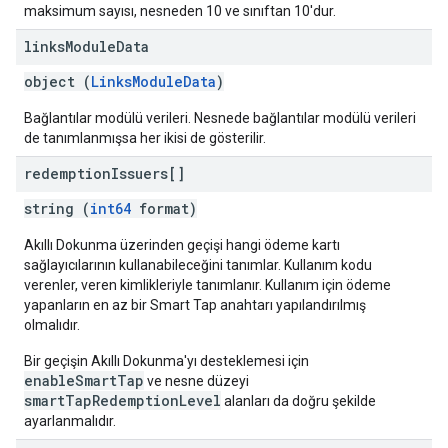
maksimum sayısı, nesneden 10 ve sınıftan 10'dur.
links
Module
Data
object (
LinksModuleData
)
Bağlantılar modülü verileri. Nesnede bağlantılar modülü verileri
de tanımlanmışsa her ikisi de gösterilir.
redemption
Issuers[]
string (
int64
format)
Akıllı Dokunma üzerinden geçişi hangi ödeme kartı
sağlayıcılarının kullanabileceğini tanımlar. Kullanım kodu
verenler, veren kimlikleriyle tanımlanır. Kullanım için ödeme
yapanların en az bir Smart Tap anahtarı yapılandırılmış
olmalıdır.
Bir geçişin Akıllı Dokunma'yı desteklemesi için
enableSmartTap
ve nesne düzeyi
smartTapRedemptionLevel
alanları da doğru şekilde
ayarlanmalıdır.