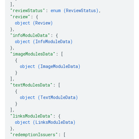
]
,
"reviewStatus"
: 
enum (
ReviewStatus
)
,
"review"
: 
{
object (
Review
)
}
,
"infoModuleData"
: 
{
object (
InfoModuleData
)
}
,
"imageModulesData"
: 
[
{
object (
ImageModuleData
)
}
]
,
"textModulesData"
: 
[
{
object (
TextModuleData
)
}
]
,
"linksModuleData"
: 
{
object (
LinksModuleData
)
}
,
"redemptionIssuers"
: 
[