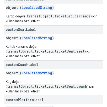
object (
LocalizedString
)
transitObject.ticketLeg.carriage
Kargo değeri (
) için
kullanılacak özel etiket.
custom
Seat
Label
object (
LocalizedString
)
Koltuk konumu değeri
transitObject.ticketLeg.ticketSeat.seat
(
) için
kullanılacak özel etiket.
custom
Coach
Label
object (
LocalizedString
)
Koç değeri
transitObject.ticketLeg.ticketSeat.coach
(
) için
kullanılacak özel etiket.
custom
Platform
Label