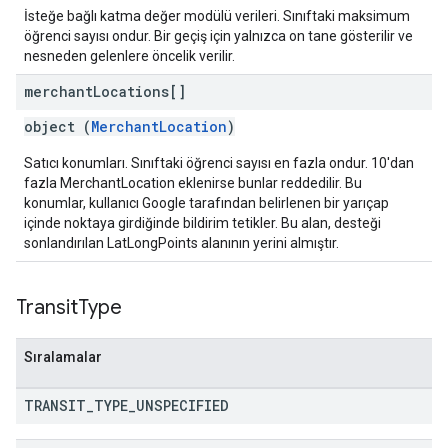
İsteğe bağlı katma değer modülü verileri. Sınıftaki maksimum
öğrenci sayısı ondur. Bir geçiş için yalnızca on tane gösterilir ve
nesneden gelenlere öncelik verilir.
merchant
Locations[]
object (
MerchantLocation
)
Satıcı konumları. Sınıftaki öğrenci sayısı en fazla ondur. 10'dan
fazla MerchantLocation eklenirse bunlar reddedilir. Bu
konumlar, kullanıcı Google tarafından belirlenen bir yarıçap
içinde noktaya girdiğinde bildirim tetikler. Bu alan, desteği
sonlandırılan LatLongPoints alanının yerini almıştır.
Transit
Type
Sıralamalar
TRANSIT
_
TYPE
_
UNSPECIFIED