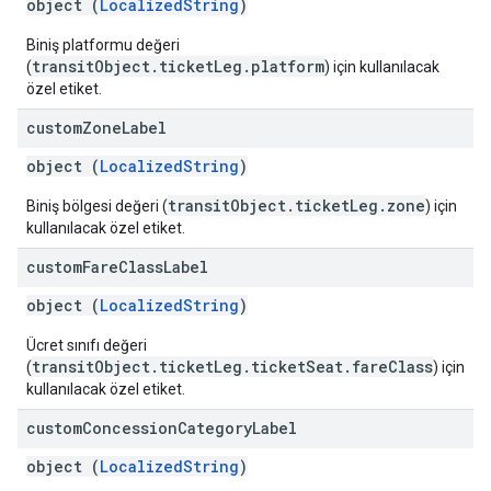
object (
LocalizedString
)
Biniş platformu değeri
transitObject.ticketLeg.platform
(
) için kullanılacak
özel etiket.
custom
Zone
Label
object (
LocalizedString
)
transitObject.ticketLeg.zone
Biniş bölgesi değeri (
) için
kullanılacak özel etiket.
custom
Fare
Class
Label
object (
LocalizedString
)
Ücret sınıfı değeri
transitObject.ticketLeg.ticketSeat.fareClass
(
) için
kullanılacak özel etiket.
custom
Concession
Category
Label
object (
LocalizedString
)