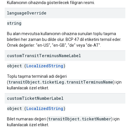
Kullanıcının cihazında gösterilecek filigran resmi.
language
Override
string
Bu alan mevcutsa kullanıcının cihazına sunulan toplu taşıma
biletleri her zaman bu dilde olur. BCP 47 dil etiketini temsil eder.
Örnek değerler: "en-US", "en-GB", "de" veya "de-AT".
custom
Transit
Terminus
Name
Label
object (
LocalizedString
)
Toplu taşıma terminali adı değeri
transitObject.ticketLeg.transitTerminusName
(
) için
kullanılacak özel etiket.
custom
Ticket
Number
Label
object (
LocalizedString
)
transitObject.ticketNumber
Bilet numarası değeri (
) için
kullanılacak özel etiket.