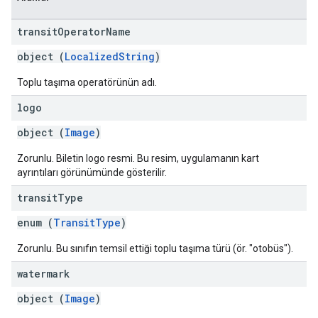
transit
Operator
Name
object (
LocalizedString
)
Toplu taşıma operatörünün adı.
logo
object (
Image
)
Zorunlu. Biletin logo resmi. Bu resim, uygulamanın kart
ayrıntıları görünümünde gösterilir.
transit
Type
enum (
TransitType
)
Zorunlu. Bu sınıfın temsil ettiği toplu taşıma türü (ör. "otobüs").
watermark
object (
Image
)