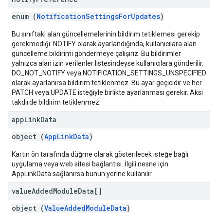
enum (
NotificationSettingsForUpdates
)
Bu sınıftaki alan güncellemelerinin bildirim tetiklemesi gerekip
gerekmediği. NOTIFY olarak ayarlandığında, kullanıcılara alan
güncelleme bildirimi göndermeye çalışırız. Bu bildirimler
yalnızca alan izin verilenler listesindeyse kullanıcılara gönderilir.
DO_NOT_NOTIFY veya NOTIFICATION_SETTINGS_UNSPECIFIED
olarak ayarlanırsa bildirim tetiklenmez. Bu ayar geçicidir ve her
PATCH veya UPDATE isteğiyle birlikte ayarlanması gerekir. Aksi
takdirde bildirim tetiklenmez.
app
Link
Data
object (
AppLinkData
)
Kartın ön tarafında düğme olarak gösterilecek isteğe bağlı
uygulama veya web sitesi bağlantısı. İlgili nesne için
AppLinkData sağlanırsa bunun yerine kullanılır.
value
Added
Module
Data[]
object (
ValueAddedModuleData
)