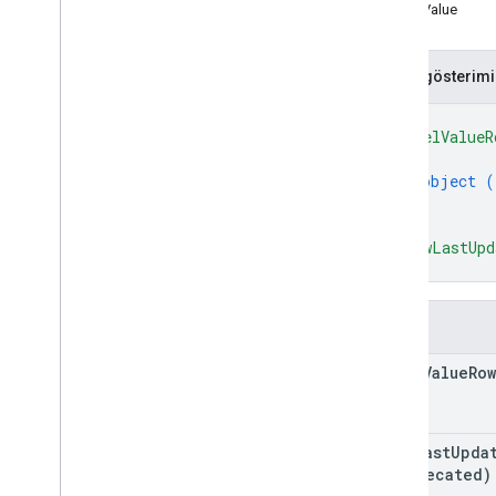
Hediye kartı
LabelValue
Düzenleyen
JSON gösterimi
JWT
{
"labelValueR
{
Bağlılık kartı
object (
}
Medya
]
,
"showLastUpd
Fırsat kartı
}
İzinler
Alanlar
label
Value
Row
Akıllı Ödeme
Toplu taşıma kartı
show
Last
Upda
(deprecated)
Gizli içerik