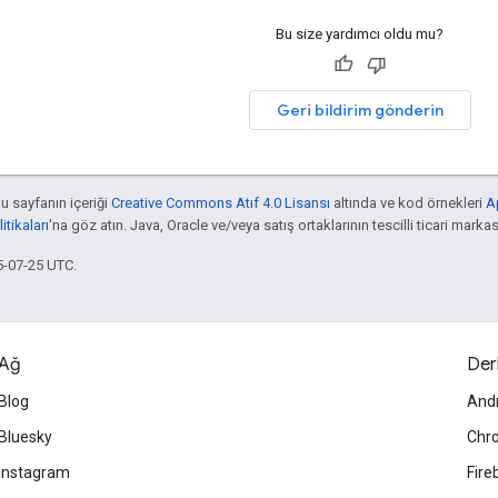
Bu size yardımcı oldu mu?
Geri bildirim gönderin
bu sayfanın içeriği
Creative Commons Atıf 4.0 Lisansı
altında ve kod örnekleri
A
tikaları
'na göz atın. Java, Oracle ve/veya satış ortaklarının tescilli ticari markas
5-07-25 UTC.
Ağ
Der
Blog
And
Bluesky
Chr
Instagram
Fire