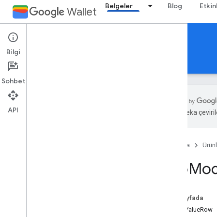
Belgeler
Blog
Etkin
Wallet
Reference Documentation
Bilgi
REST
MCP
Android
Sohbet
API
Yapay zeka çevirile
Genel bakış
Ana Sayfa
Ürünl
Etkinlik bileti
Info
Mod
Uçuş kartı
Genel kart
Bu sayfada
LabelValueRow