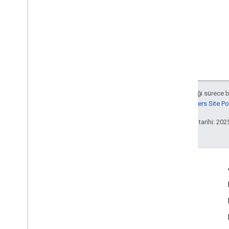
Aksi belirtilmediği sürece 
Google Developers Site Poli
Son güncelleme tarihi: 202
Etkileşim
Google Developer Program
Google Developer Groups
Google Developer Experts