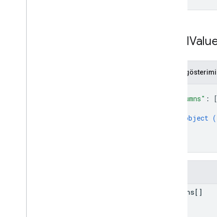
Types
Add
Message
Request
Label
Valu
App
Link
Data
Barkod
Barcode
Render
Encoding
JSON gösterimi
Barcode
Type
Callback
Options
{
Class
Template
Info
"columns"
: 
{
Tarih ve saat
object (
Grouping
Info
}
Görüntü
]
Image
Module
Data
}
Info
Module
Data
JWT
Alanlar
Lat
Long
Point
Links
Module
Data
columns[]
Localized
String
Medya