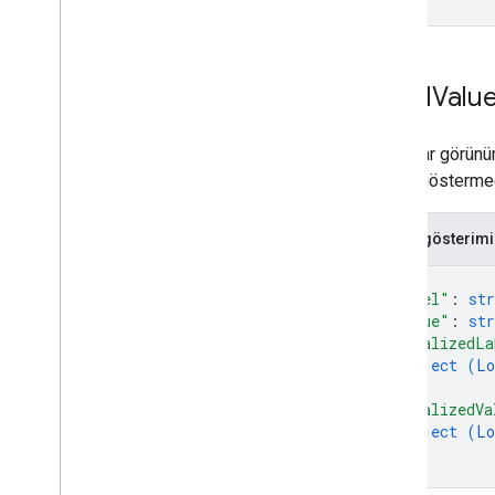
Mesaj
Para
Multiple
Devices
And
Holders
Allowed
Label
Valu
Status
Sayfaları numaralandırma
Pass
Constraints
Ayrıntılar görün
İnceleme
olarak gösterme
Review
Status
Rotating
Barcode
JSON gösterimi
Security
Animation
{
Durum
"label"
: 
str
Text
Module
Data
"value"
: 
str
Time
Interval
"localizedLa
URI
object (
Lo
View
Unlock
Requirement
}
,
"localizedVa
object (
Lo
}
}