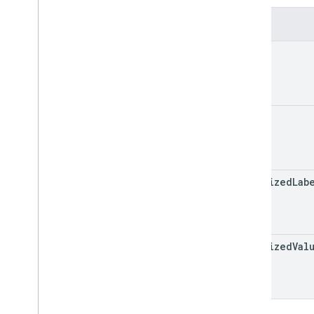
Alanlar
label
value
localized
Lab
localized
Val