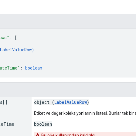
ows"
: 
[
LabelValueRow
)
ateTime"
: 
boolean
s[]
object (
LabelValueRow
)
Etiket ve değer koleksiyonlarının listesi. Bunlar tek bir 
te
Time
boolean
Bu öğe kullanımdan kaldırıldı.