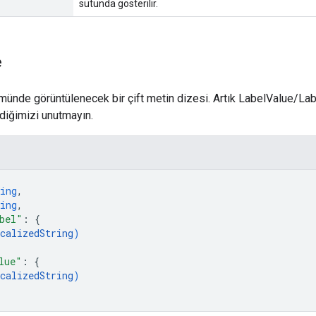
sütunda gösterilir.
e
ümünde görüntülenecek bir çift metin dizesi. Artık LabelValue/La
diğimizi unutmayın.
ing
,
ing
,
bel"
: 
{
calizedString
)
lue"
: 
{
calizedString
)