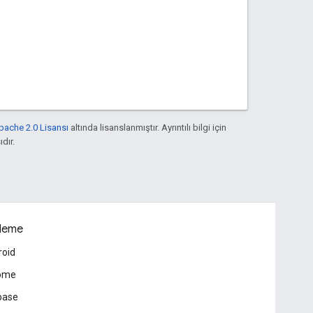
pache 2.0 Lisansı
altında lisanslanmıştır. Ayrıntılı bilgi için
ıdır.
leme
roid
ome
base