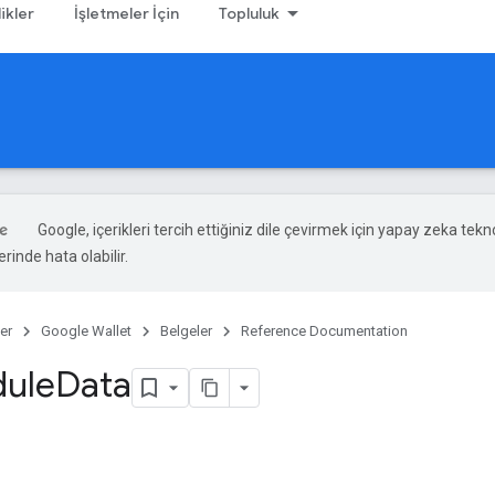
likler
İşletmeler İçin
Topluluk
Google, içerikleri tercih ettiğiniz dile çevirmek için yapay zeka teknol
rinde hata olabilir.
er
Google Wallet
Belgeler
Reference Documentation
ule
Data