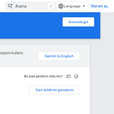
/
Oturum aç
Konsola git
ojisini kullanır.
Bu size yardımcı oldu mu?
Geri bildirim gönderin