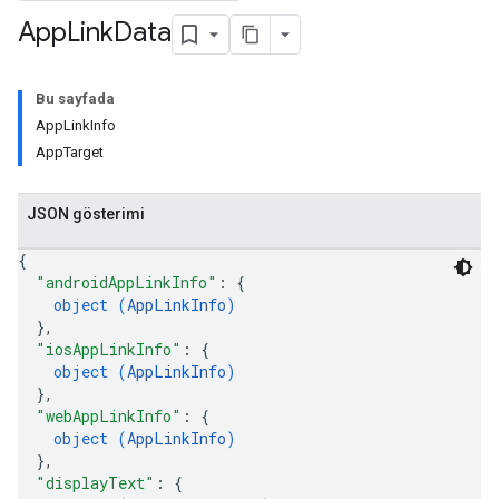
App
Link
Data
Bu sayfada
AppLinkInfo
AppTarget
JSON gösterimi
{
"androidAppLinkInfo"
: 
{
object (
AppLinkInfo
)
}
,
"iosAppLinkInfo"
: 
{
object (
AppLinkInfo
)
}
,
"webAppLinkInfo"
: 
{
object (
AppLinkInfo
)
}
,
"displayText"
: 
{