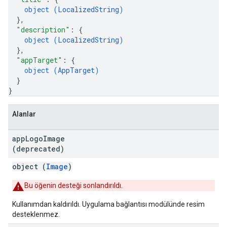
object (
LocalizedString
)
}
,
"description"
: 
{
object (
LocalizedString
)
}
,
"appTarget"
: 
{
object (
AppTarget
)
}
}
Alanlar
app
Logo
Image
(deprecated)
object (
Image
)
Bu öğenin desteği sonlandırıldı.
Kullanımdan kaldırıldı. Uygulama bağlantısı modülünde resim
desteklenmez.