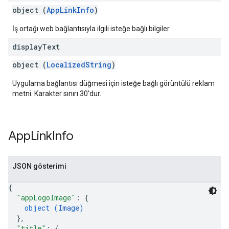
object (
AppLinkInfo
)
İş ortağı web bağlantısıyla ilgili isteğe bağlı bilgiler.
display
Text
object (
LocalizedString
)
Uygulama bağlantısı düğmesi için isteğe bağlı görüntülü reklam
metni. Karakter sınırı 30'dur.
App
Link
Info
JSON gösterimi
{
"appLogoImage"
: 
{
object (
Image
)
}
,
"title"
: 
{