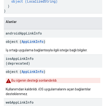
object (
LocalizedString
)
}
}
Alanlar
android
App
Link
Info
object (
AppLinkInfo
)
İş ortağı uygulama bağlantısıyla ilgili isteğe bağlı bilgiler.
ios
App
Link
Info
(deprecated)
object (
AppLinkInfo
)
Bu öğenin desteği sonlandırıldı.
Kullanımdan kaldırıldı. iOS uygulamalarını açan bağlantılar
desteklenmez.
web
App
Link
Info