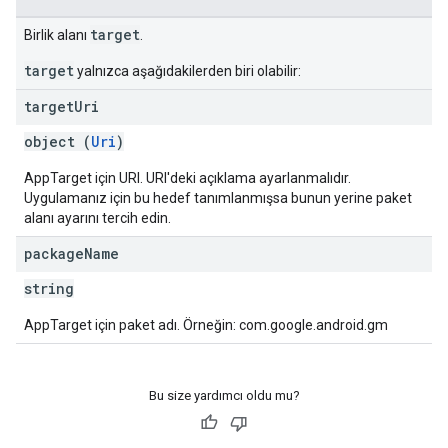
target
Birlik alanı
.
target
yalnızca aşağıdakilerden biri olabilir:
target
Uri
object (
Uri
)
AppTarget için URI. URI'deki açıklama ayarlanmalıdır.
Uygulamanız için bu hedef tanımlanmışsa bunun yerine paket
alanı ayarını tercih edin.
package
Name
string
AppTarget için paket adı. Örneğin: com.google.android.gm
Bu size yardımcı oldu mu?