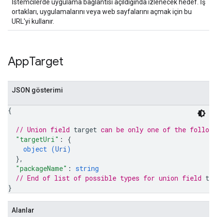
İstemcilerde uygulama bağlantısı açıldığında izlenecek hedef. İş
ortakları, uygulamalarını veya web sayfalarını açmak için bu
URL'yi kullanır.
App
Target
JSON gösterimi
{
// Union field 
target
 can be only one of the follow
"targetUri"
: 
{
object (
Uri
)
}
,
"packageName"
: 
string
// End of list of possible types for union field 
tar
}
Alanlar