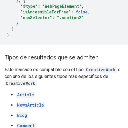
},
{
"@type"
:
"WebPageElement"
,
"isAccessibleForFree"
:
false
,
"cssSelector"
:
".section2"
}
]
}
Tipos de resultados que se admiten
Este marcado es compatible con el tipo
CreativeWork
o
con uno de los siguientes tipos más específicos de
CreativeWork
:
Article
NewsArticle
Blog
Comment