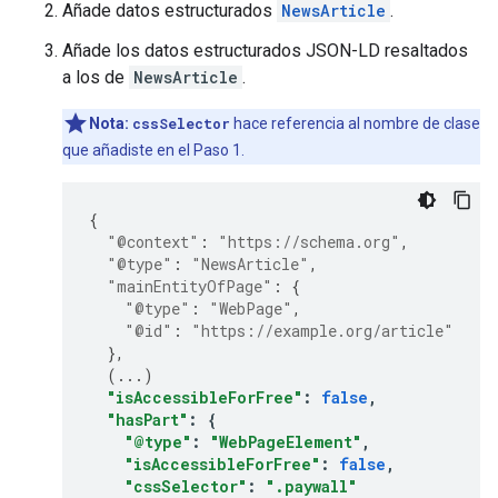
Añade datos estructurados
NewsArticle
.
Añade los datos estructurados JSON-LD resaltados
a los de
NewsArticle
.
Nota:
cssSelector
hace referencia al nombre de clase
que añadiste en el Paso 1.
{
"@context"
:
"https://schema.org"
,
"@type"
:
"NewsArticle"
,
"mainEntityOfPage"
:
{
"@type"
:
"WebPage"
,
"@id"
:
"https://example.org/article"
},
(
...
)
"isAccessibleForFree"
:
false
,
"hasPart"
:
{
"@type"
:
"WebPageElement"
,
"isAccessibleForFree"
:
false
,
"cssSelector"
:
".paywall"