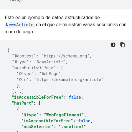
Este es un ejemplo de datos estructurados de
NewsArticle
en el que se muestran varias secciones con
muro de pago.
{
"@context"
:
"https://schema.org"
,
"@type"
:
"NewsArticle"
,
"mainEntityOfPage"
:
{
"@type"
:
"WebPage"
,
"@id"
:
"https://example.org/article"
},
(
...
)
"isAccessibleForFree"
:
false
,
"hasPart"
:
[
{
"@type"
:
"WebPageElement"
,
"isAccessibleForFree"
:
false
,
"cssSelector"
:
".section1"