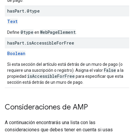
de pago.
has
Part
.
@type
Text
@type
WebPageElement
Define
en
.
has
Part
.
is
Accessible
For
Free
Boolean
Si esta sección del artículo está detrás de un muro de pago (o
False
requiere una suscripción o registro). Asigna el valor
a la
isAccessibleForFree
propiedad
para especificar que esta
sección está detrás de un muro de pago.
Consideraciones de AMP
A continuación encontrarás una lista con las
consideraciones que debes tener en cuenta si usas