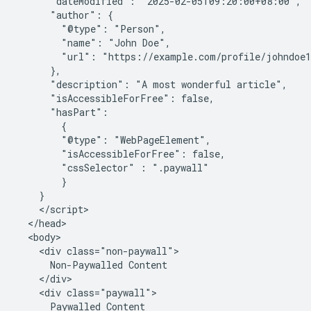
      "dateModified": "2025-02-05T09:20:00+08:00",

      "author": {

        "@type": "Person",

        "name": "John Doe",

        "url": "https://example.com/profile/johndoe1
      },

      "description": "A most wonderful article",

      "isAccessibleForFree": false,

      "hasPart":

        {

        "@type": "WebPageElement",

        "isAccessibleForFree": false,

        "cssSelector" : ".paywall"

        }

    }

    </script>

  </head>

  <body>

    <div class="non-paywall">

      Non-Paywalled Content

    </div>

    <div class="paywall">

      Paywalled Content
