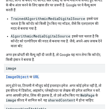
प्रॉपर्टी, लोगों के बनाए गए कॉन्टेंट और एआई या अन्य मशीन से जनरेट हुए कॉन्टेंट
के बीच अंतर करने के लिए खास तौर पर ज़रूरी है. Google पर ये वैल्यू काम
करती हैं:
TrainedAlgorithmicMediaDigitalSource
: इससे पता
चलता है कि कॉन्टेंट को किसी ट्रेन किए गए मॉडल, जैसे कि एलएलएम की
मदद से बनाया गया है.
AlgorithmicMediaDigitalSource
: इससे पता चलता है कि
कॉन्टेंट को एल्गोरिदम की मदद से बनाया गया है. जैसे, अपने-आप जवाब देने
वाला बॉट.
अगर इस प्रॉपर्टी की वैल्यू नहीं दी जाती है, तो Google यह मान लेगा कि कॉन्टेंट,
किसी इंसान ने बनाया है.
image
ImageObject
URL
या
लागू होने पर, टिप्पणी में मौजूद कोई इनलाइन इमेज. अगर कोई इमेज नहीं है, तो
इस फ़ील्ड में डिफ़ॉल्ट, आइकॉन, प्लेसहोल्डर या लेखक की इमेज शामिल न करें.
WebPage
अगर आपकी इमेज, लिंक की झलक है, तो उसे अटैच किए गए
के
image
sharedContent
फ़ील्ड में शामिल करें. यह
में होना चाहिए.
interaction
Statistic