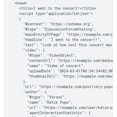
  <head>

    <title>I went to the concert!</title>

    <script type="application/ld+json">

    {

      "@context": "https://schema.org",

      "@type": "DiscussionForumPosting",

      "mainEntityOfPage": "https://example.com/pos
      "headline": "I went to the concert!",

      "text": "Look at how cool this concert was!",
      "video": {

        "@type": "VideoObject",

        "contentUrl": "https://example.com/media/s
        "name": "Video of concert",

        "uploadDate": "2024-03-01T06:34:34+02:00",
        "thumbnailUrl": "https://example.com/media
      },

      "url": "https://example.com/post/very-popular
      "author": {

        "@type": "Person",

        "name": "Katie Pope",

        "url": "https://example.com/user/katie-pope
        "agentInteractionStatistic": {
