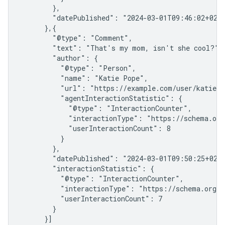
        },

        "datePublished": "2024-03-01T09:46:02+02:0
      },{

        "@type": "Comment",

        "text": "That's my mom, isn't she cool?",

        "author": {

          "@type": "Person",

          "name": "Katie Pope",

          "url": "https://example.com/user/katie-po
          "agentInteractionStatistic": {

            "@type": "InteractionCounter",

            "interactionType": "https://schema.org/
            "userInteractionCount": 8

          }

        },

        "datePublished": "2024-03-01T09:50:25+02:0
        "interactionStatistic": {

          "@type": "InteractionCounter",

          "interactionType": "https://schema.org/L
          "userInteractionCount": 7

        }

      }]
