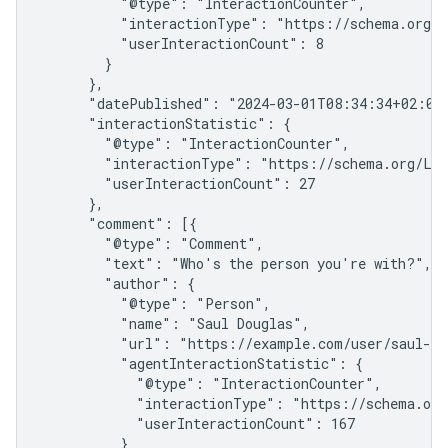
          "@type": "InteractionCounter",

          "interactionType": "https://schema.org/Wr
          "userInteractionCount": 8

        }

      },

      "datePublished": "2024-03-01T08:34:34+02:00"
      "interactionStatistic": {

        "@type": "InteractionCounter",

        "interactionType": "https://schema.org/Lik
        "userInteractionCount": 27

      },

      "comment": [{

        "@type": "Comment",

        "text": "Who's the person you're with?",

        "author": {

          "@type": "Person",

          "name": "Saul Douglas",

          "url": "https://example.com/user/saul-dou
          "agentInteractionStatistic": {

            "@type": "InteractionCounter",

            "interactionType": "https://schema.org/
            "userInteractionCount": 167

          }
