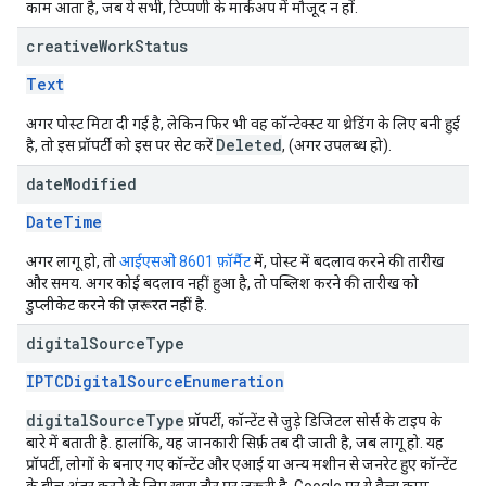
काम आता है, जब ये सभी, टिप्पणी के मार्कअप में मौजूद न हों.
creative
Work
Status
Text
अगर पोस्ट मिटा दी गई है, लेकिन फिर भी वह कॉन्टेक्स्ट या थ्रेडिंग के लिए बनी हुई
Deleted
है, तो इस प्रॉपर्टी को इस पर सेट करें
, (अगर उपलब्ध हो).
date
Modified
DateTime
अगर लागू हो, तो
आईएसओ 8601 फ़ॉर्मैट
में, पोस्ट में बदलाव करने की तारीख
और समय. अगर कोई बदलाव नहीं हुआ है, तो पब्लिश करने की तारीख को
डुप्लीकेट करने की ज़रूरत नहीं है.
digital
Source
Type
IPTCDigitalSourceEnumeration
digitalSourceType
प्रॉपर्टी, कॉन्टेंट से जुड़े डिजिटल सोर्स के टाइप के
बारे में बताती है. हालांकि, यह जानकारी सिर्फ़ तब दी जाती है, जब लागू हो. यह
प्रॉपर्टी, लोगों के बनाए गए कॉन्टेंट और एआई या अन्य मशीन से जनरेट हुए कॉन्टेंट
के बीच अंतर करने के लिए खास तौर पर ज़रूरी है. Google पर ये वैल्यू काम