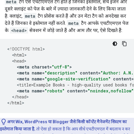
meta
टैग ऐसे एचटीएमएल टैग होते हैं जिनका इस्तेमाल, सर्च इंजन और
दूसरे क्लाइंट को पेज के बारे में ज़्यादा जानकारी देने के लिए किया जाता
है. क्लाइंट,
meta
टैग प्रोसेस करते हैं और उन मेटा टैग को अनदेखा कर
देते हैं जिनका वे इस्तेमाल नहीं करते.
meta
टैग आपके एचटीएमएल पेज
के
<head>
सेक्शन में जोड़े जाते हैं और आम तौर पर, ऐसे दिखते हैं:
<
!DOCTYPE html
<
html
<
head
<
meta
charset
=
"utf-8"
>
<
meta
name
=
"description"
content
=
"Author: A.N.
<
meta
name
=
"google-site-verification"
content
=
<
title>Example
Books
-
high
-
quality
used
books
f
<
meta
name
=
"robots"
content
=
"noindex,nofollow"
<
/
head
>

<
/
html
>
अगर Wix, WordPress या Blogger जैसे किसी कॉन्टेंट मैनेजमेंट सिस्टम का
इस्तेमाल किया जाता है
, तो ऐसा हो सकता है कि आप सीधे एचटीएमएल में बदलाव न कर