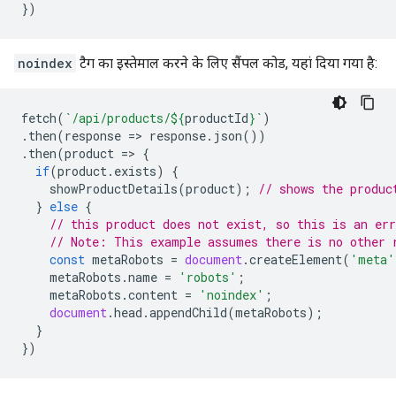
})
noindex
टैग का इस्तेमाल करने के लिए सैंपल कोड, यहां दिया गया है:
fetch
(
`/api/products/
${
productId
}
`
)
.
then
(
response
=>
response
.
json
())
.
then
(
product
=>
{
if
(
product
.
exists
)
{
showProductDetails
(
product
);
// shows the produc
}
else
{
// this product does not exist, so this is an err
// Note: This example assumes there is no other 
const
metaRobots
=
document
.
createElement
(
'meta'
metaRobots
.
name
=
'robots'
;
metaRobots
.
content
=
'noindex'
;
document
.
head
.
appendChild
(
metaRobots
);
}
})