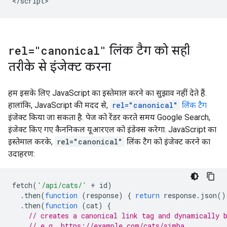
<
/script
>
rel="canonical"
लिंक टैग को सही
तरीके से इंजेक्ट करना
हम इसके लिए JavaScript का इस्तेमाल करने का सुझाव नहीं देते हैं.
हालांकि, JavaScript की मदद से,
rel="canonical"
लिंक टैग
इंजेक्ट किया जा सकता है. पेज को रेंडर करते समय Google Search,
इंजेक्ट किए गए कैननिकल यूआरएल को इंडेक्स करेगा. JavaScript का
इस्तेमाल करके,
rel="canonical"
लिंक टैग को इंजेक्ट करने का
उदाहरण:
fetch
(
'/api/cats/'
+
id
)
.
then
(
function
(
response
)
{
return
response
.
json
()
.
then
(
function
(
cat
)
{
// creates a canonical link tag and dynamically 
// e.g. https://example.com/cats/simba