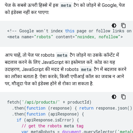
पेज के सबसे ऊपरी हिस्से में इस
meta
टैग को जोड़ने से Google, पेज
को इंडेक्स नहीं कर पाएगा:
<
!--
Google
won
'
t
index
this
page
or
follow
links
on
<
meta
name
=
"robots"
content
=
"noindex, nofollow"
>
आप चाहें, तो पेज पर
robots
meta
टैग जोड़ने या उसके कॉन्टेंट में
बदलाव करने के लिए JavaScript का इस्तेमाल करें. कोड का यह
उदाहरण, JavaScript की मदद से
robots
meta
टैग में बदलाव करने
का तरीका बताता है. ऐसा करके, किसी एपीआई कॉल का जवाब न आने
पर, मौजूदा पेज को इंडेक्स होने से रोका जा सकता है.
fetch
(
'/api/products/'
+
productId
)
.
then
(
function
(
response
)
{
return
response
.
json
()
.
then
(
function
(
apiResponse
)
{
if
(
apiResponse
.
isError
)
{
// get the 
robots
meta
 tag
var
metaRobots
=
document
.
querySelector
(
'meta[