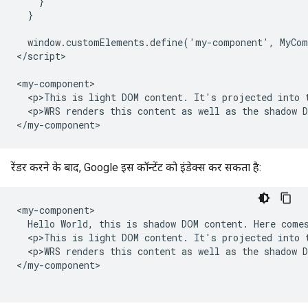
    }

  }

  window.customElements.define('my-component', MyCom
</script>

<my-component>

  <p>This is light DOM content. It's projected into t
  <p>WRS renders this content as well as the shadow D
</my-component>
रेंडर करने के बाद, Google इस कॉन्टेंट को इंडेक्स कर सकता है:
<my-component>

  Hello World, this is shadow DOM content. Here comes
  <p>This is light DOM content. It's projected into t
  <p>WRS renders this content as well as the shadow D
</my-component>
