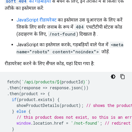
soft 404
की गड़बड़ियों
से बचने के लिए, इन तरीकों में से किसी एक
तरीके का इस्तेमाल करें:
JavaScript रीडायरेक्ट
का इस्तेमाल उस यूआरएल के लिए करें
जिसके लिए सर्वर जवाब के रूप में
404
एचटीटीपी स्टेटस कोड
(उदाहरण के लिए,
/not-found
) दिखाता है .
JavaScript का इस्तेमाल करके, गड़बड़ियों वाले पेज में
<meta
name="robots" content="noindex">
जोड़ें.
रीडायरेक्ट करने के लिए सैंपल कोड, यहां दिया गया है:
fetch
(
`/api/products/
${
productId
}
`
)
.
then
(
response
=>
response
.
json
())
.
then
(
product
=>
{
if
(
product
.
exists
)
{
showProductDetails
(
product
);
// shows the produc
}
else
{
// this product does not exist, so this is an err
window
.
location
.
href
=
'/not-found'
;
// redirect
}