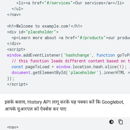
<
li><a
href
=
"#/services"
>
Our
services
<
/
a
><
/
li
<
/
ul
>

<
/nav
>

<
h1>Welcome
to
example
.
com
!
<
/h1
>

<
div
id
=
"placeholder"
<
p>Learn
more
about
<
a
href
=
"#/products"
>
our
produ
<
/div
>

<
script
window
.
addEventListener
(
'hashchange'
,
function
goToP
// this function loads different content based on 
const
pageToLoad
=
window
.
location
.
hash
.
slice
(
1
);
document
.
getElementById
(
'placeholder'
).
innerHTML
=
});
<
/script
>
इसके बजाय, History API लागू करके यह पक्का करें कि Googlebot,
आपके यूआरएल को ऐक्सेस कर पाए:
<
nav