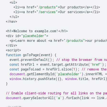
<
ul
<
li><a
href
=
"/products"
>
Our
products
<
/
a
><
/
li
<
li><a
href
=
"/services"
>
Our
services
<
/
a
><
/
li
<
/
ul
>

<
/nav
>

<
h1>Welcome
to
example
.
com
!
<
/h1
>

<
div
id
=
"placeholder"
<
p>Learn
more
about
<
a
href
=
"/products"
>
our
produc
<
/div
>

<
script
function
goToPage
(
event
)
{
event
.
preventDefault
();
// stop the browser from n
const
hrefUrl
=
event
.
target
.
getAttribute
(
'href'
);
const
pageToLoad
=
hrefUrl
.
slice
(
1
);
// remove the
document
.
getElementById
(
'placeholder'
).
innerHTML
=
window
.
history
.
pushState
({},
window
.
title
,
hrefUrl
}
// Enable client-side routing for all links on the pa
document
.
querySelectorAll
(
'a'
).
forEach
(
link
=>
link
.