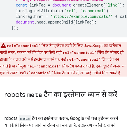
const
linkTag
=
document
.
createElement
(
'link'
);
linkTag
.
setAttribute
(
'rel'
,
'canonical'
);
linkTag
.
href
=
'https://example.com/cats/'
+
cat
document
.
head
.
appendChild
(
linkTag
);
});
rel="canonical"
लिंक टैग इंजेक्ट करने के लिए JavaScript का इस्तेमाल
करते समय, पक्का करें कि पेज पर सिर्फ़ यही
rel="canonical"
लिंक टैग मौजूद हो.
हालांकि, गलत तरीके से इस्तेमाल करने पर, कई
rel="canonical"
लिंक टैग बन
सकते हैं या मौजूदा
rel="canonical"
लिंक टैग बदल सकते हैं. एक-दूसरे से अलग या
एक से ज़्यादा
rel="canonical"
लिंक टैग बनाने से, अनचाहे नतीजे मिल सकते हैं.
robots
meta
टैग का इस्तेमाल ध्यान से करें
robots
meta
टैग का इस्तेमाल करके, Google को पेज इंडेक्स करने
या किसी लिंक पर जाने से रोका जा सकता है. उदाहरण के लिए, अपने