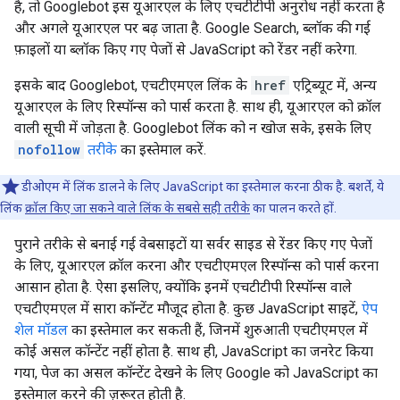
है, तो Googlebot इस यूआरएल के लिए एचटीटीपी अनुरोध नहीं करता है
और अगले यूआरएल पर बढ़ जाता है. Google Search, ब्लॉक की गई
फ़ाइलों या ब्लॉक किए गए पेजों से JavaScript को रेंडर नहीं करेगा.
इसके बाद Googlebot, एचटीएमएल लिंक के
href
एट्रिब्यूट में, अन्य
यूआरएल के लिए रिस्पॉन्स को पार्स करता है. साथ ही, यूआरएल को क्रॉल
वाली सूची में जोड़ता है. Googlebot लिंक को न खोज सके, इसके लिए
nofollow
तरीके
का इस्तेमाल करें.
डीओएम में लिंक डालने के लिए JavaScript का इस्तेमाल करना ठीक है. बशर्ते, ये
लिंक
क्रॉल किए जा सकने वाले लिंक के सबसे सही तरीके
का पालन करते हों.
पुराने तरीके से बनाई गई वेबसाइटों या सर्वर साइड से रेंडर किए गए पेजों
के लिए, यूआरएल क्रॉल करना और एचटीएमएल रिस्पॉन्स को पार्स करना
आसान होता है. ऐसा इसलिए, क्योंकि इनमें एचटीटीपी रिस्पॉन्स वाले
एचटीएमएल में सारा कॉन्टेंट मौजूद होता है. कुछ JavaScript साइटें,
ऐप
शेल मॉडल
का इस्तेमाल कर सकती हैं, जिनमें शुरुआती एचटीएमएल में
कोई असल कॉन्टेंट नहीं होता है. साथ ही, JavaScript का जनरेट किया
गया, पेज का असल कॉन्टेंट देखने के लिए Google को JavaScript का
इस्तेमाल करने की ज़रूरत होती है.