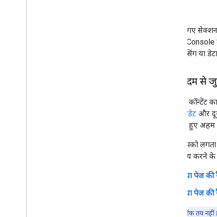
नीचे दिए गए सेक्शन
Search Console म
डेटा प्रोसेसिंग या 
एल्गोरिदम से जु
Google, कॉन्टेंट 
मुख्य अपडेट
और दूस
सिस्टम में हुए अहम 
अगर आपको लगता है क
हो. यह तय करने के
क्या पेज की र
क्या पेज की 
ध्यान रखें कि रैंक तय न