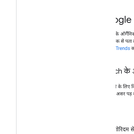
Search Console की मदद से मॉनिटर करना
खोज ऑपरेटर की मदद से डीबग करना
गलत इस्तेमाल को रोकना और इस पर नज़र
Google S
रखना
Google Trends का इस्तेमाल शुरू करें
Search के ऑर्गैनिक 
इसका ठीक से पता ल
साइट के हिसाब से गाइड
Google Trends
क
Search के ऑ
यह जानने के लिए कि
चीज़ों का असर पड़
एल्गोरिदम से 