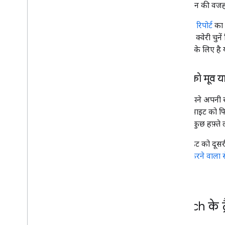
वाले रुझान की वजह
परफ़ॉर्मेंस रिपोर्ट
का 
करें (ऐसी क्वेरी चुने
वेबसाइट के लिए है या
साइट को मूव या
अगर आपने अपनी साइ
आपकी साइट को फिर 
लगाने में कुछ हफ़्त
अगर साइट को दूसरी
को हल करने वाला 
मिलेगी.
Search के ट्