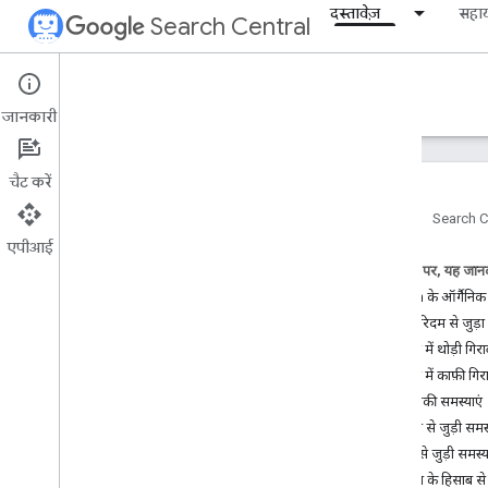
दस्तावेज़
सहा
Search Central
Documentation
जानकारी
शुरुआती जानकारी
चैट करें
Search पर कॉन्टेंट दिखाने के बुनियादी दिशा-
निर्देश
होम पेज
Search C
एपीआई
एसईओ से जुड़ी बुनियादी बातें
इस पेज पर, यह जानक
Search के ऑर्गैनिक ट
क्रॉल और इंंडेक्स करना
एल्गोरिदम से जुड़
रैंकिंग में थोड़ी गिर
रैंकिंग और खोज नतीजों में दिखने का तरीका
रैंकिंग में काफ़ी गि
तकनीकी समस्याएं
निगरानी और डीबग करना
सुरक्षा से जुड़ी समस
Search के ट्रैफ़िक में आई गिरावट की वजहों
स्पैम से जुड़ी समस्य
को डीबग करना
सीज़न के हिसाब से