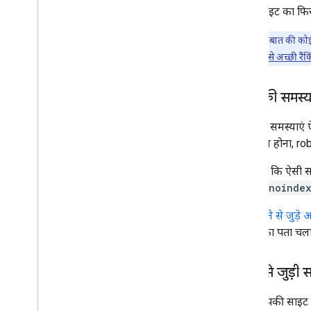
अपनी साइट का फिर स
ध्यान रखें, इस बात की को
हमारे सिस्टम पर उसे अच्छी रैं
तकनीकी समस्या
तकनीकी समस्याएं ऐस
उपलब्ध न होना, rob
ध्यान रखें कि ऐसी स
लगा वह
noinde
क्रॉल करने से जुड़े आ
समस्या का पता चला
सुरक्षा से जुड़ी 
अगर आपकी साइट