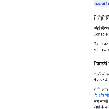
बदलता रहता है. लगातार होने व
रैंकिंग में थोड़ी 
रैंकिंग में थोड़ी गिरा
Search Console में,
साइट की रैंक में 
अच्छा परफ़ॉर्म कर र
रैंकिंग में काफ़
रैंकिंग में काफ़ी गिर
लिए, सबसे ऊपर के 1
ऐसे मामलों में, आ
भरोसेमंद है, और लोग
कुछ दिन लग सकते ह
समय से लोगों के का