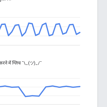
 करने में ग्लिच
¯\_(ツ)_/¯