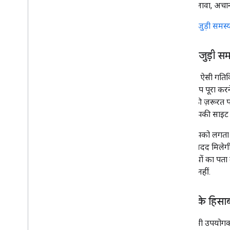
इसके अलावा, अचानक 
सुरक्षा से जुड़ी समस्
स्पैम से जुड़ी सम
Google, ऐसी गतिविध
अपने-आप पूरा करने 
ऐक्शन
की ज़रूरत 
है कि आपकी साइट क
अगर आपको लगता है क
करने में मदद मिलेग
गतिविधियों का पता
गई है या नहीं.
सीज़न के हिसाब
कभी-कभी उपयोगकर्ता