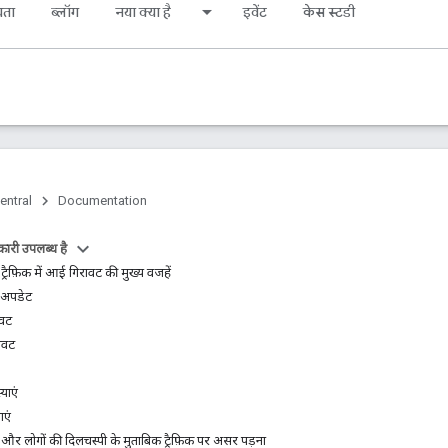
यता
ब्लॉग
नया क्या है
इवेंट
केस स्टडी
entral
Documentation
ारी उपलब्ध है
्रैफ़िक में आई गिरावट की मुख्य वजहें
ा अपडेट
ावट
रावट
्याएं
ाएं
 और लोगों की दिलचस्पी के मुताबिक ट्रैफ़िक पर असर पड़ना