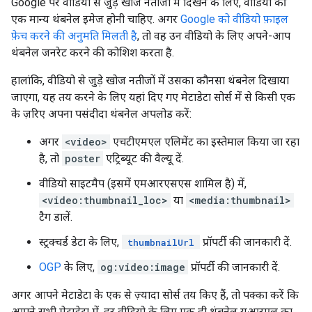
Google पर वीडियो से जुड़े खोज नतीजों में दिखने के लिए, वीडियो की
एक मान्य थंबनेल इमेज होनी चाहिए. अगर
Google को वीडियो फ़ाइल
फ़ेच करने की अनुमति मिलती है
, तो वह उन वीडियो के लिए अपने-आप
थंबनेल जनरेट करने की कोशिश करता है.
हालांकि, वीडियो से जुड़े खोज नतीजों में उसका कौनसा थंबनेल दिखाया
जाएगा, यह तय करने के लिए यहां दिए गए मेटाडेटा सोर्स में से किसी एक
के ज़रिए अपना पसंदीदा थंबनेल अपलोड करें:
अगर
<video>
एचटीएमएल एलिमेंट का इस्तेमाल किया जा रहा
है, तो
poster
एट्रिब्यूट की वैल्यू दें.
वीडियो साइटमैप (इसमें एमआरएसएस शामिल है) में,
<video:thumbnail_loc>
या
<media:thumbnail>
टैग डालें.
स्ट्रक्चर्ड डेटा के लिए,
प्रॉपर्टी की जानकारी दें.
thumbnailUrl
OGP
के लिए,
og:video:image
प्रॉपर्टी की जानकारी दें.
अगर आपने मेटाडेटा के एक से ज़्यादा सोर्स तय किए हैं, तो पक्का करें कि
आपने सभी मेटाडेटा में, हर वीडियो के लिए एक ही थंबनेल यूआरएल का